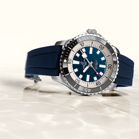
Piguet Royal Oak Concept
Flying Tourbillon
(07/10/2021)
אוריס מהדורת מטוסים מיוחדת Oris
Big Crown ProPilot Rega Fleet
(04/10/2021)
זניט מהדרות בוטיק Zenith
Chronomaster Original Boutique
Edition
(03/10/2021)
בל אנד רוס יהלומים Bell & Ross
BR 05 Diamond
(01/10/2021)
סייקו כרונוגרף Seiko Speed Timer
Automatic Chronograph
(30/09/2021)
יוליס נרדין Ulysse Nardin Marine
Megayacht
(29/09/2021)
בל אנד רוס שעון זהב שילדי Bell &
Ross BR 05 Skeleton Gold
(28/09/2021)
יוליס נרדין Ulysse Nardin Diver
Chrono 44 Monaco Yacht Show
(27/09/2021)