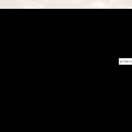
פנראי חוגה ומנגנון שילדי Officine
Panerai Submersible S
BRABUS Shadow Black Ops
השעון בסדרה מוגבלת ש
(26/09/2021)
אומגה כרונוסקופ Omega
Speedmaster Chronoscope
(24/09/2021)
אודמר פיגה רויאל אוק בלוח שנה
נצחי Audemars Piguet Royal
Oak Perpetual Calendar
Titanium
(22/09/2021)
יגר לה קולטורה ריברסו מיניט רפיטר
Jaeger-LeCoultre Reverso
Tribute Minute Repeater
(21/09/2021)
אודמר פיגה קוד Audemars Piguet
Tourbillon Code 11.59
Openworked
(20/09/2021)
אוריס צלילה אפור Oris Divers
Sixty-Five Grey 40
(20/09/2021)
פנראיי קרבוטק מיוחד Officine