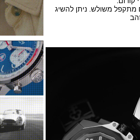
ום.
פל משולש. ניתן להשיג