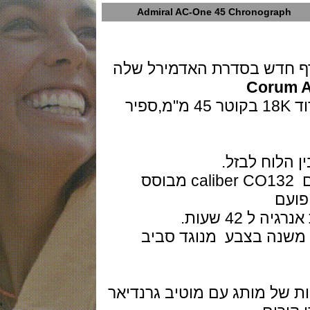
Admiral AC-One 45 Chronogra
חדש בסדרת האדמירל שלה
Coru
השעון זמים בגרסת טיטניום או זהב ורוד 18K בקוטר 45 מ"מ,ספיר
וח לבזל.
המנגנון מכני אוטומטי של Corum דגם caliber CO132 מבוסס
נה בצבע מנוגד סביב
 של מותג עם מוטיב גרנדיאר