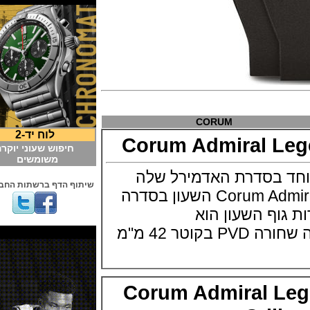
CORUM
לוח יד-2
Corum Admiral L
חיפוש שעוני יוקרה
משומשים
 בסדרת האדמירל שלה
שיתוף הדף ברשתות החברתיות
Corum Admiral Legend 42 Black השעון בסדרה
יחידות גוף השעון הוא
Corum Admiral L