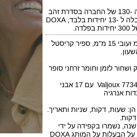
לאחר ההצלחה של סדרת יום השנה ה -130 של החברה בסדרת זהב
18kt שהוצגה בבאזלוורלד 2019 והוגבלה ל -13 יחידות בלבד, DOXA
השעוןו בפלדת אל חלד בקוטר 43 מ"מ ועובי 15 מ"מ, ספיר קריסטל
.
ור לזמן וחומר זרחני סופר
המנגנון מכני אוטומטי , מלאי ישן של Valjoux 7734 עם 17 אבני
עות, דקות, שניות ותאריך.
מקוריים הללו, מלפני 30 שנה, נשמרו בקפידה על ידי
המשפחה השוויצרית ג'ני, שהשתלטה על הבעלות על המותג DOXA