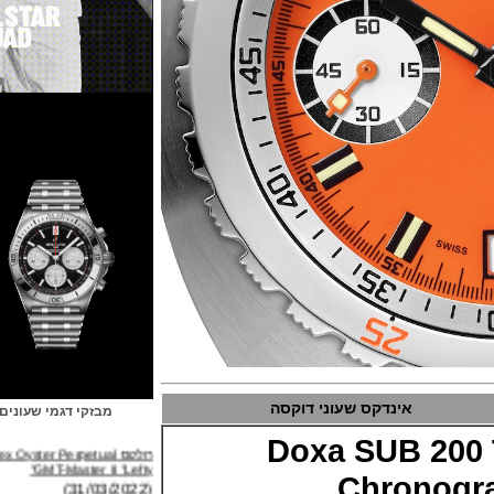
אינדקס שעוני דוקסה
מבזקי דגמי שעונים
רולקס Rolex Oyster Perpetual
Doxa SUB 2
GMT-Master II "Lefty"
(31/03/2022)
Chrono