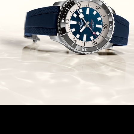
Chronomaster Original Boutique
Edition
(03/10/2021)
בל אנד רוס יהלומים Bell & Ross
BR 05 Diamond
(01/10/2021)
סייקו כרונוגרף Seiko Speed Timer
Automatic Chronograph
(30/09/2021)
יוליס נרדין Ulysse Nardin Marine
Megayacht
(29/09/2021)
בל אנד רוס שעון זהב שילדי Bell &
Ross BR 05 Skeleton Gold
(28/09/2021)
יוליס נרדין Ulysse Nardin Diver
Chrono 44 Monaco Yacht Show
(27/09/2021)
פנראי חוגה ומנגנון שילדי Officine
Panerai Submersible S
BRABUS Shadow Black Ops
השעון בסדרה מוגבלת ש
(26/09/2021)
אומגה כרונוסקופ Omega
Speedmaster Chronoscope