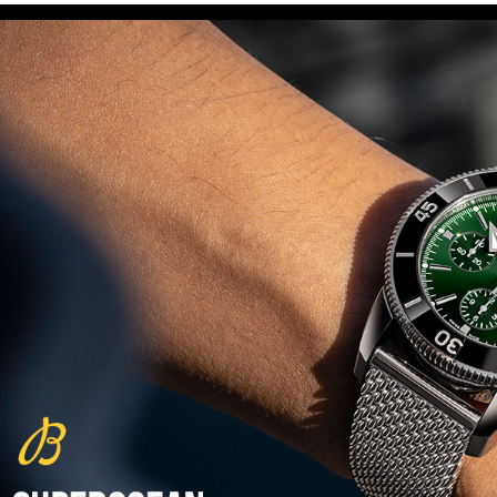
(29/10/2021)
פנראיי כרונוגרף Officine Panerai
Submersible Chrono Flyback
Mike Horn Edition
(28/10/2021)
גלאסהוטה אורגילנל 2022
Glashutte Original Senator
Excellence Perpetual Calendar
(27/10/2021)
פרלה 2022Perrelet Lab
Peripheral Dual Time Big Date
(26/10/2021)
ורסצ'ה כרונוגרף Versace Icon
Active Chronograph
(25/10/2021)
בלנקפיין Blancpain Fifty Fathoms
Bathyscaphe Bucherer Blue
(24/10/2021)
שעון IWC Chronograph Edition
IWC x Hot Wheels Racing Works
(19/10/2021)
פטק פיליפ כרונוגרף 2022Patek
Philippe Chronograph
Complications
(17/10/2021)