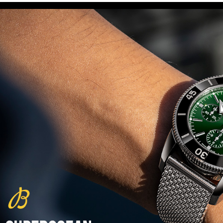
(29/10/2021)
פנראיי כרונוגרף Officine Panerai
Submersible Chrono Flyback
Mike Horn Edition
(28/10/2021)
גלאסהוטה אורגילנל 2022
Glashutte Original Senator
Excellence Perpetual Calendar
(27/10/2021)
פרלה 2022Perrelet Lab
Peripheral Dual Time Big Date
(26/10/2021)
ורסצ'ה כרונוגרף Versace Icon
Active Chronograph
(25/10/2021)
בלנקפיין Blancpain Fifty Fathoms
Bathyscaphe Bucherer Blue
(24/10/2021)
שעון IWC Chronograph Edition
IWC x Hot Wheels Racing Works
(19/10/2021)
פטק פיליפ כרונוגרף 2022Patek
Philippe Chronograph
Complications
(17/10/2021)