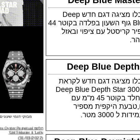
חברת השעונים דיפ בלו מציגה דגם חדש Deep
Blue Master 1000 2.5 גוף השעון בפלדה בקוטר 44
,ספיר קריסטל עם ציפוי ובאזל
Deep Blue Dep
מציגה דגם חדש לקראת
זל 2017 Deep Blue Depth Star 3000
השעון בנוי פלדת אל חלד בקוטר 45 מ"מ עם
ת היקפית מספיר
 מטר.
מבזקי דגמי שעונים
רולקס Rolex Oyster Perpetual
GMT-Master II "Lefty"
(31/03/2022)
ברייטלינג Breitling Avenger B01