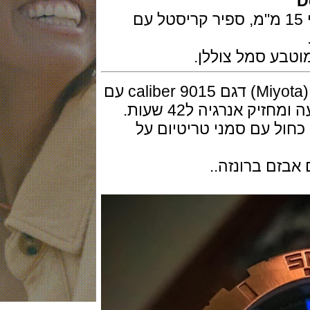
ף השעון בנוי ברונזה ב 45 מ"מ ועובי 15 מ"מ, ספיר קריסטל עם
המנגנון מכני אוטומטי יפני של מיוטה (Miyota) דגם caliber 9015 עם
ול עם סמני טריטיום על