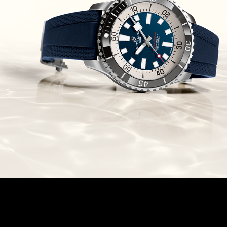
Chronomaster Original Boutique
Edition
(03/10/2021)
בל אנד רוס יהלומים Bell & Ross
BR 05 Diamond
(01/10/2021)
סייקו כרונוגרף Seiko Speed Timer
Automatic Chronograph
(30/09/2021)
יוליס נרדין Ulysse Nardin Marine
Megayacht
(29/09/2021)
בל אנד רוס שעון זהב שילדי Bell &
Ross BR 05 Skeleton Gold
(28/09/2021)
יוליס נרדין Ulysse Nardin Diver
Chrono 44 Monaco Yacht Show
(27/09/2021)
פנראי חוגה ומנגנון שילדי Officine
Panerai Submersible S
BRABUS Shadow Black Ops
השעון בסדרה מוגבלת ש
(26/09/2021)
אומגה כרונוסקופ Omega
Speedmaster Chronoscope