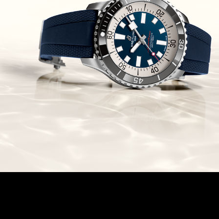
Chronomaster Original Boutique
Edition
(03/10/2021)
בל אנד רוס יהלומים Bell & Ross
BR 05 Diamond
(01/10/2021)
סייקו כרונוגרף Seiko Speed Timer
Automatic Chronograph
(30/09/2021)
יוליס נרדין Ulysse Nardin Marine
Megayacht
(29/09/2021)
בל אנד רוס שעון זהב שילדי Bell &
Ross BR 05 Skeleton Gold
(28/09/2021)
יוליס נרדין Ulysse Nardin Diver
Chrono 44 Monaco Yacht Show
(27/09/2021)
פנראי חוגה ומנגנון שילדי Officine
Panerai Submersible S
BRABUS Shadow Black Ops
השעון בסדרה מוגבלת ש
(26/09/2021)
אומגה כרונוסקופ Omega
Speedmaster Chronoscope