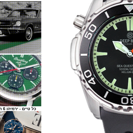
כל טיים - ירמיהו 6 ת"א