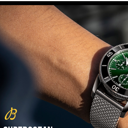
Beijing 2022
(29/10/2021)
פנראיי כרונוגרף Officine Panerai
Submersible Chrono Flyback
Mike Horn Edition
(28/10/2021)
גלאסהוטה אורגילנל 2022
Glashutte Original Senator
Excellence Perpetual Calendar
(27/10/2021)
פרלה 2022Perrelet Lab
Peripheral Dual Time Big Date
(26/10/2021)
ורסצ'ה כרונוגרף Versace Icon
Active Chronograph
(25/10/2021)
בלנקפיין Blancpain Fifty Fathoms
Bathyscaphe Bucherer Blue
(24/10/2021)
שעון IWC Chronograph Edition
IWC x Hot Wheels Racing Works
(19/10/2021)
פטק פיליפ כרונוגרף 2022Patek
Philippe Chronograph
Complications