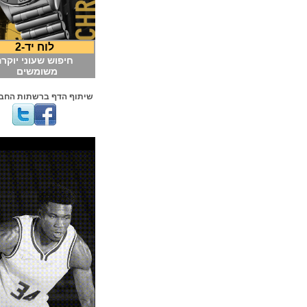
לוח יד-2
חיפוש שעוני יוקרה
משומשים
שיתוף הדף ברשתות החברתיות