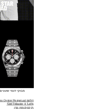
מבזקי דגמי שעונים
רולקס Rolex Oyster Perpetual
GMT-Master II "Lefty"
(31/03/2022)