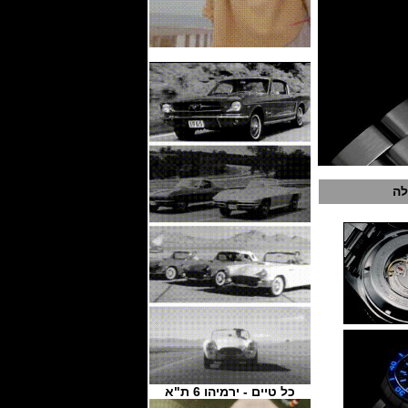
לה
כל טיים - ירמיהו 6 ת"א