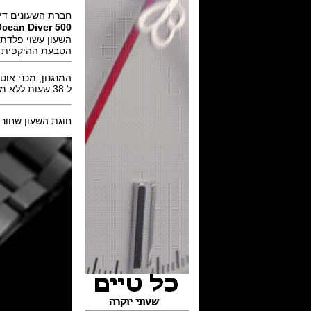
חברת השעונים דיפ 
cean Diver 500
השעון עשוי פלדת אל חלד בקוטר 45 מ"מ, ספיר קריסטל עם
הטבעת ההיקפית מ
המנגנון, מכני אוטומטי של ETA דגם caliber 2824-2 עם 25 אבנים,פ
ל 38 שעות ללא מתיחה.
חוגת השעון שחורה משולבת בחומר