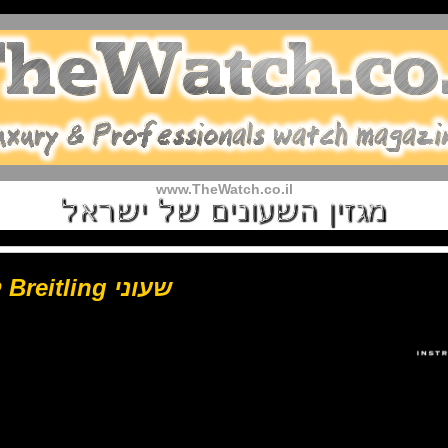
www.TheWatch.co.il
שעוני Breitling למקצוענים.