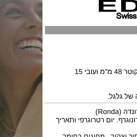
גוף השעון בטיטניום עם ציפוי אפור בקוטר 48 מ"מ ועובי 15
גלגל.
)
ף. יום רטרוגרפי ותאריך
הוב , מחוגים בחומר