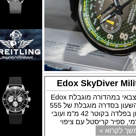
Edox SkyDiver M
אדוקס מציגה שעון צבאי במהדורה מוגבלת Edox
SkyDiver Military השעון בסדרה מוגבלת של 555
יחידות בלבד. השעון בפלדה בקוטר 42 מ"מ ועובי
קרוא »