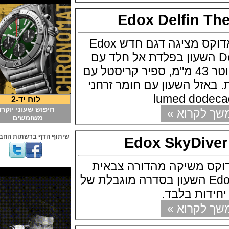
Edox Delfin 
חברת השעונים םאדוקס מציגה דגם חדש Edox
Delfin The Orig השעון בפלדת אל חלד עם
ציפוי PVD שחור בקוטר 43 מ"מ, ספיר קריסטל עם
זל השעון עם חומר זרחני
lumed do
לוח יד-2
חיפוש שעוני יוקרה
קרוא »
משומשים
שיתוף הדף ברשתות החברתיות
Edox SkyDiv
 משיקה מהדורה צבאית
Edox SkyDiver Militar השעון בסדרה מוגבלת של
קרוא »