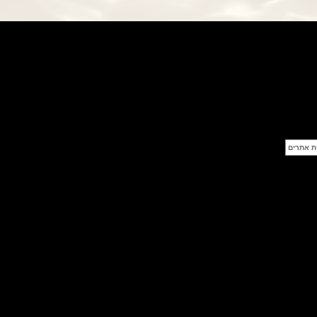
פנראי חוגה ומנגנון שילדי Officine
Panerai Submersible S
BRABUS Shadow Black Ops
השעון בסדרה מוגבלת ש
(26/09/2021)
אומגה כרונוסקופ Omega
Speedmaster Chronoscope
(24/09/2021)
אודמר פיגה רויאל אוק בלוח שנה
נצחי Audemars Piguet Royal
Oak Perpetual Calendar
Titanium
(22/09/2021)
יגר לה קולטורה ריברסו מיניט רפיטר
Jaeger-LeCoultre Reverso
Tribute Minute Repeater
(21/09/2021)
אודמר פיגה קוד Audemars Piguet
Tourbillon Code 11.59
Openworked
(20/09/2021)
אוריס צלילה אפור Oris Divers
Sixty-Five Grey 40
(20/09/2021)
פנראיי קרבוטק מיוחד Officine