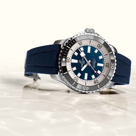
Piguet Royal Oak Concept
Flying Tourbillon
(07/10/2021)
אוריס מהדורת מטוסים מיוחדת Oris
Big Crown ProPilot Rega Fleet
(04/10/2021)
זניט מהדרות בוטיק Zenith
Chronomaster Original Boutique
Edition
(03/10/2021)
בל אנד רוס יהלומים Bell & Ross
BR 05 Diamond
(01/10/2021)
סייקו כרונוגרף Seiko Speed Timer
Automatic Chronograph
(30/09/2021)
יוליס נרדין Ulysse Nardin Marine
Megayacht
(29/09/2021)
בל אנד רוס שעון זהב שילדי Bell &
Ross BR 05 Skeleton Gold
(28/09/2021)
יוליס נרדין Ulysse Nardin Diver
Chrono 44 Monaco Yacht Show
(27/09/2021)