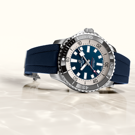
Piguet Royal Oak Concept
Flying Tourbillon
(07/10/2021)
אוריס מהדורת מטוסים מיוחדת Oris
Big Crown ProPilot Rega Fleet
(04/10/2021)
זניט מהדרות בוטיק Zenith
Chronomaster Original Boutique
Edition
(03/10/2021)
בל אנד רוס יהלומים Bell & Ross
BR 05 Diamond
(01/10/2021)
סייקו כרונוגרף Seiko Speed Timer
Automatic Chronograph
(30/09/2021)
יוליס נרדין Ulysse Nardin Marine
Megayacht
(29/09/2021)
בל אנד רוס שעון זהב שילדי Bell &
Ross BR 05 Skeleton Gold
(28/09/2021)
יוליס נרדין Ulysse Nardin Diver
Chrono 44 Monaco Yacht Show
(27/09/2021)