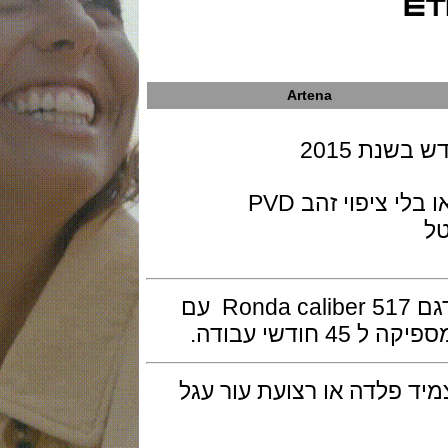
Artena
 2015
גוף השעון בגרסת פלדת אל חלד עם או בלי ציפוי זהב PVD
המנגנון הוא קוורץ שוויצרי של רונדה דגם Ronda caliber 517 עם
 עבודה.
פלדה או רצועת עור עגל