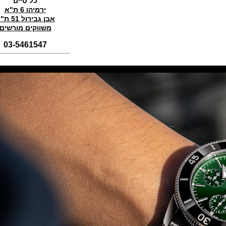
כל טיים
(01/11/2021)
ירמיהו 6 ת"א
סדרת טופ גאן 2022 IWC Big Pilot
אבן גבירול 51 ת"א
Perpetual Calendar Top Gun
משווקים מורשים
(31/10/2021)
03-5461547
אומגה אולימפיאדת החורף בסין
Omega Seamaster Aqua Terra
Beijing 2022
(29/10/2021)
פנראיי כרונוגרף Officine Panerai
Submersible Chrono Flyback
Mike Horn Edition
(28/10/2021)
גלאסהוטה אורגילנל 2022
Glashutte Original Senator
Excellence Perpetual Calendar
(27/10/2021)
פרלה 2022Perrelet Lab
Peripheral Dual Time Big Date
(26/10/2021)
ורסצ'ה כרונוגרף Versace Icon
Active Chronograph
(25/10/2021)
בלנקפיין Blancpain Fifty Fathoms
Bathyscaphe Bucherer Blue
(24/10/2021)