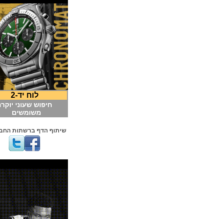
לוח יד-2
חיפוש שעוני יוקרה
משומשים
שיתוף הדף ברשתות החברתיות