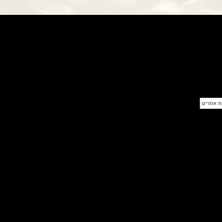
פנראי חוגה ומנגנון שילדי Officine
Panerai Submersible S
BRABUS Shadow Black Ops
השעון בסדרה מוגבלת ש
(26/09/2021)
אומגה כרונוסקופ Omega
Speedmaster Chronoscope
(24/09/2021)
אודמר פיגה רויאל אוק בלוח שנה
נצחי Audemars Piguet Royal
Oak Perpetual Calendar
Titanium
(22/09/2021)
יגר לה קולטורה ריברסו מיניט רפיטר
Jaeger-LeCoultre Reverso
Tribute Minute Repeater
(21/09/2021)
אודמר פיגה קוד Audemars Piguet
Tourbillon Code 11.59
Openworked
(20/09/2021)
אוריס צלילה אפור Oris Divers
Sixty-Five Grey 40
(20/09/2021)
פנראיי קרבוטק מיוחד Officine