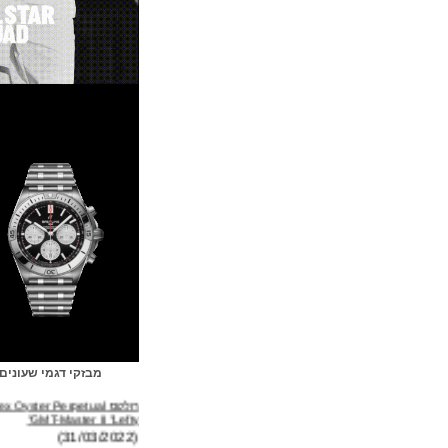
מבזקי דגמי שעונים
רולקס Rolex Oyster Perpetual
GMT-Master II "Lefty"
(31/03/2022)
ברייטלינג Breitling Avenger B01