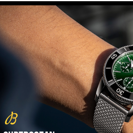
(29/10/2021)
פנראיי כרונוגרף Officine Panerai
Submersible Chrono Flyback
Mike Horn Edition
(28/10/2021)
גלאסהוטה אורגילנל 2022
Glashutte Original Senator
Excellence Perpetual Calendar
(27/10/2021)
פרלה 2022Perrelet Lab
Peripheral Dual Time Big Date
(26/10/2021)
ורסצ'ה כרונוגרף Versace Icon
Active Chronograph
(25/10/2021)
בלנקפיין Blancpain Fifty Fathoms
Bathyscaphe Bucherer Blue
(24/10/2021)
שעון IWC Chronograph Edition
IWC x Hot Wheels Racing Works
(19/10/2021)
פטק פיליפ כרונוגרף 2022Patek
Philippe Chronograph
Complications
(17/10/2021)