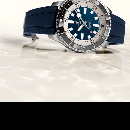
Chronomaster Original Boutique
Edition
(03/10/2021)
בל אנד רוס יהלומים Bell & Ross
BR 05 Diamond
(01/10/2021)
סייקו כרונוגרף Seiko Speed Timer
Automatic Chronograph
(30/09/2021)
יוליס נרדין Ulysse Nardin Marine
Megayacht
(29/09/2021)
בל אנד רוס שעון זהב שילדי Bell &
Ross BR 05 Skeleton Gold
(28/09/2021)
יוליס נרדין Ulysse Nardin Diver
Chrono 44 Monaco Yacht Show
(27/09/2021)
פנראי חוגה ומנגנון שילדי Officine
Panerai Submersible S
BRABUS Shadow Black Ops
השעון בסדרה מוגבלת ש
(26/09/2021)
אומגה כרונוסקופ Omega
Speedmaster Chronoscope