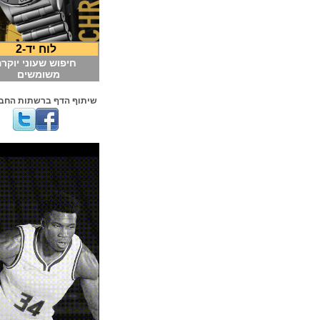
לוח יד-2
חיפוש שעוני יוקרה
משומשים
שיתוף הדף ברשתות החברתיות