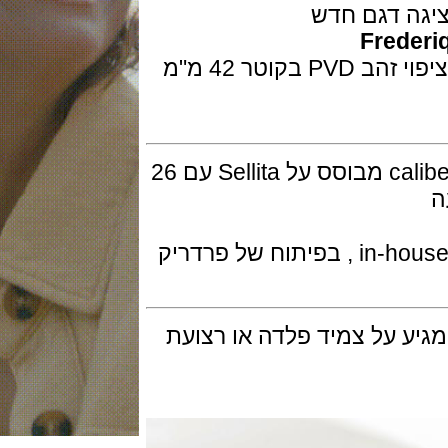
 דגם חדש
Fre
השעון עשוי פלדת אל חלד עם או בלי ציפוי זהב PVD בקוטר 42 מ"מ
המנגנון מכני אוטומטי דגם caliber FC-350 מבוסס על Sellita עם 26
פרדריק
 על צמיד פלדה או רצועת