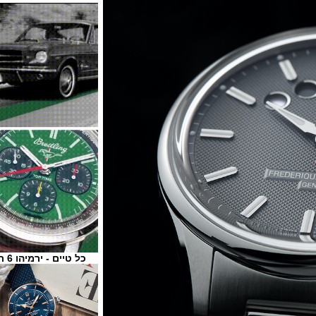
כל טיים - ירמיהו 6 ת"א