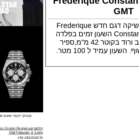
Frederique Const
G
פרדריק קונסטאנט משיקה דגם חדש Frederique
Constant Yacht Timer GMT השעון זמים בפלדה
עם ציפוי PVD של זהב ורוד בקוטר 42 מ"מ,ספיר
עמיד ל 100 מטר.
מבזקי דגמי שעונים
רולקס Rolex Oyster Perpetual
GMT-Master II "Lefty"
(31/03/2022)