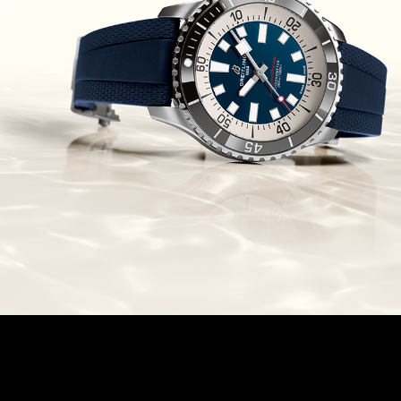
Chronomaster Original Boutique
Edition
(03/10/2021)
בל אנד רוס יהלומים Bell & Ross
BR 05 Diamond
(01/10/2021)
סייקו כרונוגרף Seiko Speed Timer
Automatic Chronograph
(30/09/2021)
יוליס נרדין Ulysse Nardin Marine
Megayacht
(29/09/2021)
בל אנד רוס שעון זהב שילדי Bell &
Ross BR 05 Skeleton Gold
(28/09/2021)
יוליס נרדין Ulysse Nardin Diver
Chrono 44 Monaco Yacht Show
(27/09/2021)
פנראי חוגה ומנגנון שילדי Officine
Panerai Submersible S
BRABUS Shadow Black Ops
השעון בסדרה מוגבלת ש
(26/09/2021)
אומגה כרונוסקופ Omega
Speedmaster Chronoscope