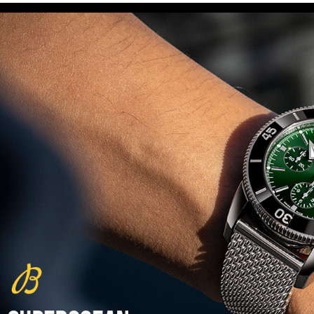
(29/10/2021)
פנראיי כרונוגרף Officine Panerai
Submersible Chrono Flyback
Mike Horn Edition
(28/10/2021)
גלאסהוטה אורגילנל 2022
Glashutte Original Senator
Excellence Perpetual Calendar
(27/10/2021)
פרלה 2022Perrelet Lab
Peripheral Dual Time Big Date
(26/10/2021)
ורסצ'ה כרונוגרף Versace Icon
Active Chronograph
(25/10/2021)
בלנקפיין Blancpain Fifty Fathoms
Bathyscaphe Bucherer Blue
(24/10/2021)
שעון IWC Chronograph Edition
IWC x Hot Wheels Racing Works
(19/10/2021)
פטק פיליפ כרונוגרף 2022Patek
Philippe Chronograph
Complications
(17/10/2021)