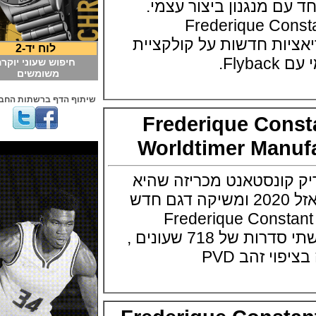
ם מנגנון ביצור עצמי.
Frederique C
י וריאציות חדשות על קולקציית
לוח יד-2
.
חיפוש שעוני יוקרה
משומשים
שיתוף הדף ברשתות החברתיות
Frederique Con
Worldtimer Man
ונסטאנט מכריזה שהיא
תשתתף בתערוכת באזל 2020 ומשיקה דגם חדש
Frederique Const
Manufacture Grey שתי סדרות של 718 שעונים ,
זהב PVD