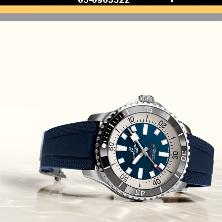
(10/10/2021)
זניט נשים Zenith Chronomaster
Original
(08/10/2021)
אודמר פיגה קונספט Audemars
Piguet Royal Oak Concept
Flying Tourbillon
(07/10/2021)
אוריס מהדורת מטוסים מיוחדת Oris
Big Crown ProPilot Rega Fleet
(04/10/2021)
זניט מהדרות בוטיק Zenith
Chronomaster Original Boutique
Edition
(03/10/2021)
בל אנד רוס יהלומים Bell & Ross
BR 05 Diamond
(01/10/2021)
סייקו כרונוגרף Seiko Speed Timer
Automatic Chronograph
(30/09/2021)
יוליס נרדין Ulysse Nardin Marine
Megayacht
(29/09/2021)