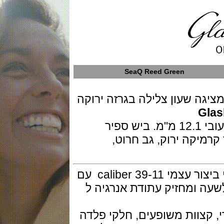
SeaQ Reed Green
שעון צלילה בגרזה ירוקה
גוף השעון בפלדה בקוטר 39.5 מ"מ ועובי 12.1 מ"מ. ביש ספיר
ה ירוק, גב חרוט,
המנגנון קליבר ה- G.O. אוטומטי מכני ביצור עצמי caliber 39-11 עם
28, פעימות לשעה ומחזיק עתודת אנרגיה ל
קצוות משופעים, חלקי פלדה