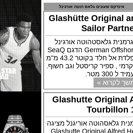
נדקס שעונים גלאס הוטה אורגינל
Glashütte Origina
Sailor Pa
ת גלאסטהוטה אורגינל
בשת"פ עם German Offshore Sailor הדגם SeaQ
Panorama השעון בפלדת אל חלד בקוטר 43.2 מ"מ
ל קרמי , ספיר קריסטל וגב חשוף.
מטר.
קרוא »
Glashutte Origin
Tourbill
גלאסהוטה אוריגנל מציגה
 Glashutte Original Alfred Helwig