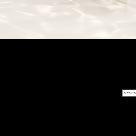
בל אנד רוס שעון זהב שילדי Bell &
Ross BR 05 Skeleton Gold
(28/09/2021)
יוליס נרדין Ulysse Nardin Diver
Chrono 44 Monaco Yacht Show
(27/09/2021)
פנראי חוגה ומנגנון שילדי Officine
Panerai Submersible S
BRABUS Shadow Black Ops
השעון בסדרה מוגבלת ש
(26/09/2021)
אומגה כרונוסקופ Omega
Speedmaster Chronoscope
(24/09/2021)
אודמר פיגה רויאל אוק בלוח שנה
נצחי Audemars Piguet Royal
Oak Perpetual Calendar
Titanium
(22/09/2021)
יגר לה קולטורה ריברסו מיניט רפיטר
Jaeger-LeCoultre Reverso
Tribute Minute Repeater
(21/09/2021)
אודמר פיגה קוד Audemars Piguet
Tourbillon Code 11.59
Openworked