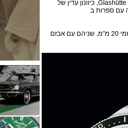
מלוטשים, ברגים מלוטשים, גימור פס Glashütte, כיוונון עדין של
 ספרות ב
מגיע על רצועה סינטטית שחורה או גומי 20 מ"מ, שניהם עם אבזם