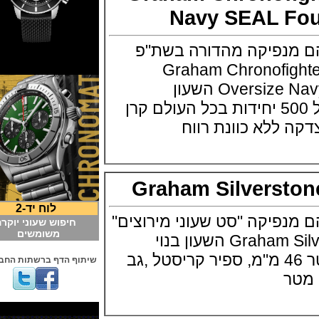
Navy SEAL 
נפיקה מהדורה בשת"פ
ל ארה"ב Graham Chronofighter
Oversize Navy SEAL Foundation השעון
במהדורה מוגבלת של 500 יחידות בכל העולם קרן
 ללא כוונת רווח
Graham Silvers
לוח יד-2
יקה "סט שעוני מירוצים"
חיפוש שעוני יוקרה
משומשים
Graham Silverstone RS Racing השעון בנוי
בפלדת אל חלד בקוטר 46 מ"מ, ספיר קריסטל ,גב
שיתוף הדף ברשתות החברתיות