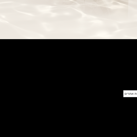
בל אנד רוס שעון זהב שילדי Bell &
Ross BR 05 Skeleton Gold
(28/09/2021)
יוליס נרדין Ulysse Nardin Diver
Chrono 44 Monaco Yacht Show
(27/09/2021)
פנראי חוגה ומנגנון שילדי Officine
Panerai Submersible S
BRABUS Shadow Black Ops
השעון בסדרה מוגבלת ש
(26/09/2021)
אומגה כרונוסקופ Omega
Speedmaster Chronoscope
(24/09/2021)
אודמר פיגה רויאל אוק בלוח שנה
נצחי Audemars Piguet Royal
Oak Perpetual Calendar
Titanium
(22/09/2021)
יגר לה קולטורה ריברסו מיניט רפיטר
Jaeger-LeCoultre Reverso
Tribute Minute Repeater
(21/09/2021)
אודמר פיגה קוד Audemars Piguet
Tourbillon Code 11.59
Openworked