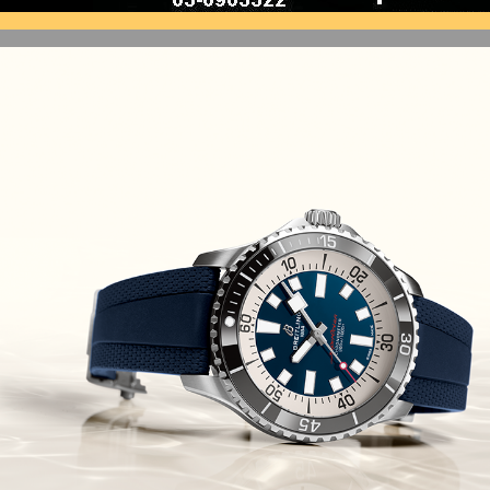
(10/10/2021)
זניט נשים Zenith Chronomaster
Original
(08/10/2021)
אודמר פיגה קונספט Audemars
Piguet Royal Oak Concept
Flying Tourbillon
(07/10/2021)
אוריס מהדורת מטוסים מיוחדת Oris
Big Crown ProPilot Rega Fleet
(04/10/2021)
זניט מהדרות בוטיק Zenith
Chronomaster Original Boutique
Edition
(03/10/2021)
בל אנד רוס יהלומים Bell & Ross
BR 05 Diamond
(01/10/2021)
סייקו כרונוגרף Seiko Speed Timer
Automatic Chronograph
(30/09/2021)
יוליס נרדין Ulysse Nardin Marine
Megayacht
(29/09/2021)