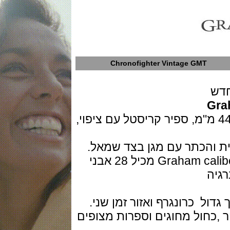
Chronofighter Vintage GMT
שעון בנוי פלדת אל חלד בקוטר 44 מ"מ, ספיר קריסטל עם ציפוי,
המנגנון מכני אוטומטי דגם Graham caliber G1733 מכיל 28 אבני
 כרונגרף ואזור זמן שני.
כחול מחוגים וספרות מצופים