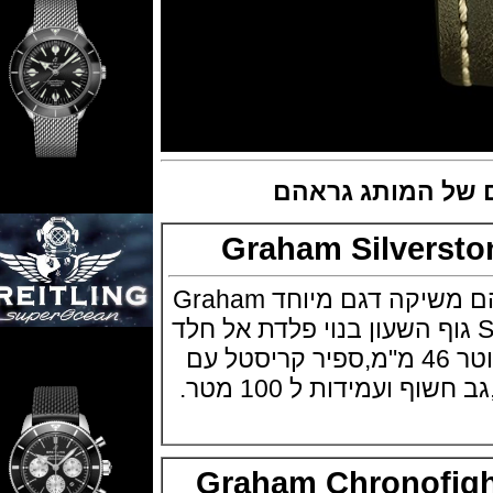
ל המותג גראהם
Graham Silver
חברת השעונים גראהם משיקה דגם מיוחד Graham
Silverstone R גוף השעון בנוי פלדת אל חלד
(stainless steel) בקוטר 46 מ"מ,ספיר קריסטל עם
עמידות ל 100 מטר.
Graham Chronofi