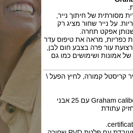
סורתית של חיתוך נייר,
על נייר שחור מציג רק
ן אפקט תחרה.
ריות, מראה את טיפוס עדר
 עור פרה בצבע חום לבן,
מונות ושימושים כמו גם
ר 47 מ"מ,ספיר קריסטל קמורה, לחיץ הפעל \
המנגנון מכני אוטומטי דגם Graham caliber G1747 עם 25 אבני
חוגת השעון עשויה מקרן פרה פלדה מעובדת עם פלטת PVD שחורה