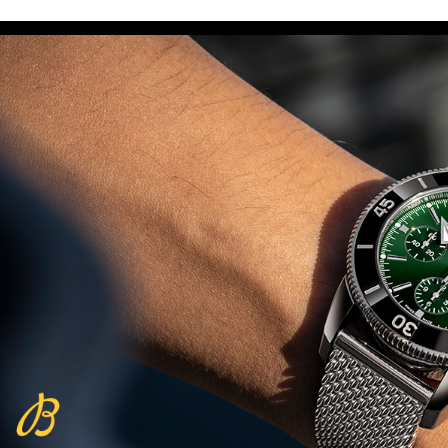
Beijing 2022
(29/10/2021)
פנראיי כרונוגרף Officine Panerai
Submersible Chrono Flyback
Mike Horn Edition
(28/10/2021)
גלאסהוטה אורגילנל 2022
Glashutte Original Senator
Excellence Perpetual Calendar
(27/10/2021)
פרלה 2022Perrelet Lab
Peripheral Dual Time Big Date
(26/10/2021)
ורסצ'ה כרונוגרף Versace Icon
Active Chronograph
(25/10/2021)
בלנקפיין Blancpain Fifty Fathoms
Bathyscaphe Bucherer Blue
(24/10/2021)
שעון IWC Chronograph Edition
IWC x Hot Wheels Racing Works
(19/10/2021)
פטק פיליפ כרונוגרף 2022Patek
Philippe Chronograph
Complications