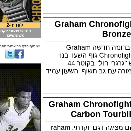
Graham Chronof
לוח יד-2
חיפוש שעוני יוקרה
Bro
משומשים
גרהאם מציגה סדרת ברונזה חדשה Graham
שיתוף הדף ברשתות החברתיות
Chronofighter Vintage Bronze גוף השעון בנוי
ברונזה בגימור מוברש "גרגרי חול" בקוטר 44
עם גב חשוף. השעון עמיד
Graham Chronofig
Carbon Tour
חברת השעונים גראהם מציגה דגם יוקרתי. raham