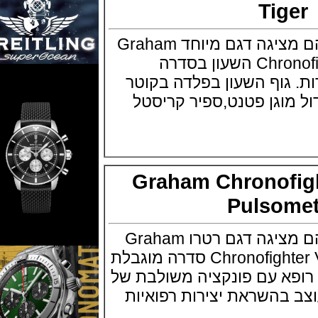
Tig
חברת השעונים גראהם מציגה דגם מיוחד Graham
Chronofighter Vintage Tiger השעון בסדרה
1 יחידות. גוף השעון בפלדה בקוטר
 מוגן פטנט,ספיר קריסטל
Graham Chronof
Pulso
חברת השעונים גראהם מציגה דגם רטרו Graham
Chronofighter Vintage Pulsometer סדרה מוגבלת
ן רופא עם פונקציה משולבת של
 מעוצב בהשראת יצירות רפואיות