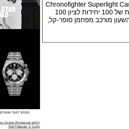
Chronofighter Superligh
השעון בסדרה מוגבלת של 100 יחידות לציון 100
ון מורכב מפחמן סופר-קל,
מבזקי דגמי שעונים
רולקס Rolex Oyster Perpetual
GMT-Master II "Lefty"
(31/03/2022)