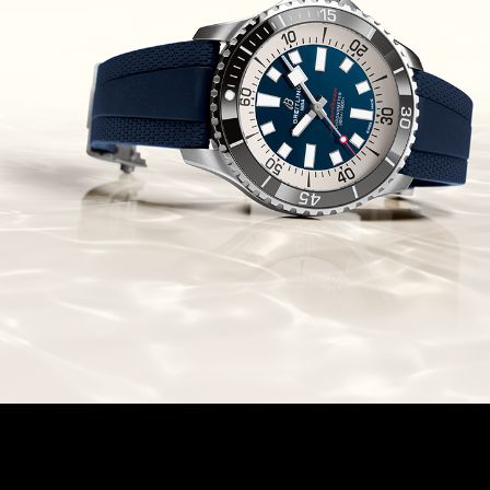
זניט מהדרות בוטיק Zenith
Chronomaster Original Boutique
Edition
(03/10/2021)
בל אנד רוס יהלומים Bell & Ross
BR 05 Diamond
(01/10/2021)
סייקו כרונוגרף Seiko Speed Timer
Automatic Chronograph
(30/09/2021)
יוליס נרדין Ulysse Nardin Marine
Megayacht
(29/09/2021)
בל אנד רוס שעון זהב שילדי Bell &
Ross BR 05 Skeleton Gold
(28/09/2021)
יוליס נרדין Ulysse Nardin Diver
Chrono 44 Monaco Yacht Show
(27/09/2021)
פנראי חוגה ומנגנון שילדי Officine
Panerai Submersible S
BRABUS Shadow Black Ops
השעון בסדרה מוגבלת ש
(26/09/2021)
אומגה כרונוסקופ Omega