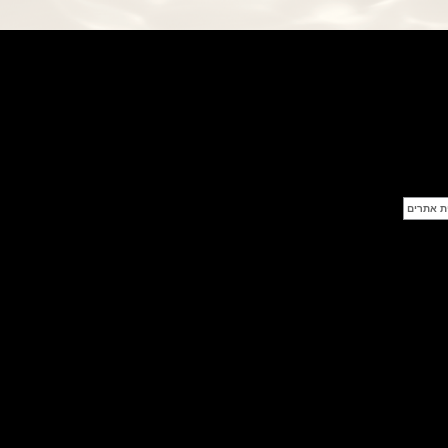
פנראי חוגה ומנגנון שילדי Officine
Panerai Submersible S
BRABUS Shadow Black Ops
השעון בסדרה מוגבלת ש
(26/09/2021)
אומגה כרונוסקופ Omega
Speedmaster Chronoscope
(24/09/2021)
אודמר פיגה רויאל אוק בלוח שנה
נצחי Audemars Piguet Royal
Oak Perpetual Calendar
Titanium
(22/09/2021)
יגר לה קולטורה ריברסו מיניט רפיטר
Jaeger-LeCoultre Reverso
Tribute Minute Repeater
(21/09/2021)
אודמר פיגה קוד Audemars Piguet
Tourbillon Code 11.59
Openworked
(20/09/2021)
אוריס צלילה אפור Oris Divers
Sixty-Five Grey 40
(20/09/2021)
פנראיי קרבוטק מיוחד Officine