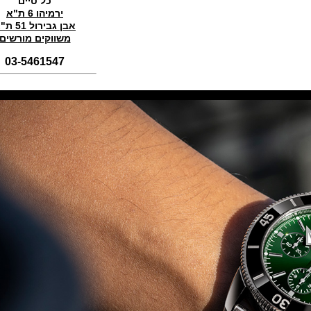
כל טיים
(01/11/2021)
ירמיהו 6 ת"א
אבן גבירול 51 ת"א
סדרת טופ גאן 2022 IWC Big Pilot
Perpetual Calendar Top Gun
משווקים מורשים
(31/10/2021)
03-5461547
אומגה אולימפיאדת החורף בסין
Omega Seamaster Aqua Terra
Beijing 2022
(29/10/2021)
פנראיי כרונוגרף Officine Panerai
Submersible Chrono Flyback
Mike Horn Edition
(28/10/2021)
גלאסהוטה אורגילנל 2022
Glashutte Original Senator
Excellence Perpetual Calendar
(27/10/2021)
פרלה 2022Perrelet Lab
Peripheral Dual Time Big Date
(26/10/2021)
ורסצ'ה כרונוגרף Versace Icon
Active Chronograph
(25/10/2021)
בלנקפיין Blancpain Fifty Fathoms
Bathyscaphe Bucherer Blue
(24/10/2021)