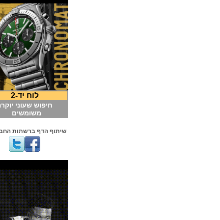
לוח יד-2
חיפוש שעוני יוקרה
משומשים
שיתוף הדף ברשתות החברתיות