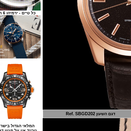
כל טיים - ירמיהו 6 ת"א
דגם השעון
Ref. SBGD202
המלאי הגדול בישראל
טרייד אין על מגוון דגמים