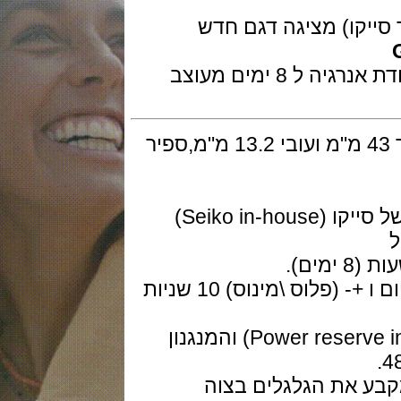
קו) מציגה דגם חדש
השעון בסדרת הספירנג דרייב עם עתודת אנרגיה ל 8 ימים מעוצב
גוף השעון בזהב ורוד מלא 18K בקוטר 43 מ"מ ועובי 13.2 מ"מ,ספיר
המנגנון מתיחה ידני יפני ביצור עצמי של סייקו (Seiko in-house)
היצרן מציג סטייה של +- 0.5 שניות ליום ו +- (פלוס \מינוס) 10 שניות
בגב השעון מוצג מד אנרגיה (Power reserve indicator) והמנגנון
 את הגלגלים בצוה