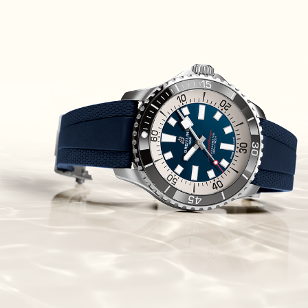
Piguet Royal Oak Concept
Flying Tourbillon
(07/10/2021)
אוריס מהדורת מטוסים מיוחדת Oris
Big Crown ProPilot Rega Fleet
(04/10/2021)
זניט מהדרות בוטיק Zenith
Chronomaster Original Boutique
Edition
(03/10/2021)
בל אנד רוס יהלומים Bell & Ross
BR 05 Diamond
(01/10/2021)
סייקו כרונוגרף Seiko Speed Timer
Automatic Chronograph
(30/09/2021)
יוליס נרדין Ulysse Nardin Marine
Megayacht
(29/09/2021)
בל אנד רוס שעון זהב שילדי Bell &
Ross BR 05 Skeleton Gold
(28/09/2021)
יוליס נרדין Ulysse Nardin Diver
Chrono 44 Monaco Yacht Show
(27/09/2021)