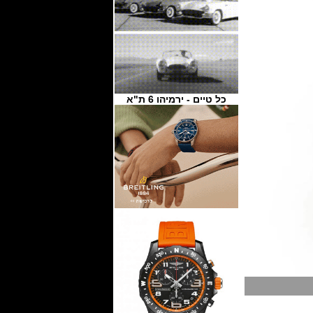
כל טיים - ירמיהו 6 ת"א