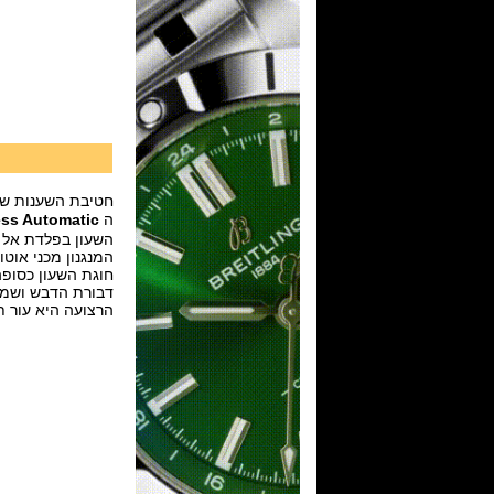
חטיבת השענות של ג
ה
ss Automatic
השעון בפלדת אל חלד עם או בלי ציפוי PVD זהב 
המנגנון מכני אוטומטי של ETA דגם caliber 2824-2 עם 25 אבני רובי, 
חוגת השעון כסופה עם עיטור guilloché במוטיב "שושנה" ואינ
דבורת הדבש ושמ
הרצועה היא עור ת