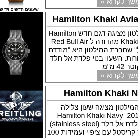
קרוא »
שעונים חדשים ויד שנייה
Hamilton Khaki A
חברת השעונים המילטון מציגה דגם חדש Hamilton
Khaki Aviation Air Race מהדורה ל Red Bull Air
" שחברת המילטון היא "מודדת
השעון בנוי פלדת אל חלד
קרוא »
Hamilton Khak
ון מציגה שעון צלילה
בתערוכת באזל 2017 Hamilton Khaki Navy
Scuba השעון בנוי פלדת אל חלד (stainless steel)
בקוטר 40 מ"מ, ספיר קריסטל עם ציפוי ועמידות 100