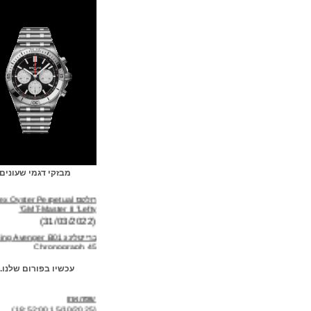
מבזקי דגמי שעונים
רולקס Rolex Oyster Perpetual
GMT-Master II "Lefty"
(31/03/2022)
ברייטלינג Breitling Avenger B01
Chronograph 45
(04/02/2022)
אוריס Oris Big Crown Pointer
עכשיו בפורום שלנו...
Date Cervo Volante
(14/01/2022)
שפהאוזן
(15/10/2025 18:52:00)
טאג הויר TAG Heuer Carrera