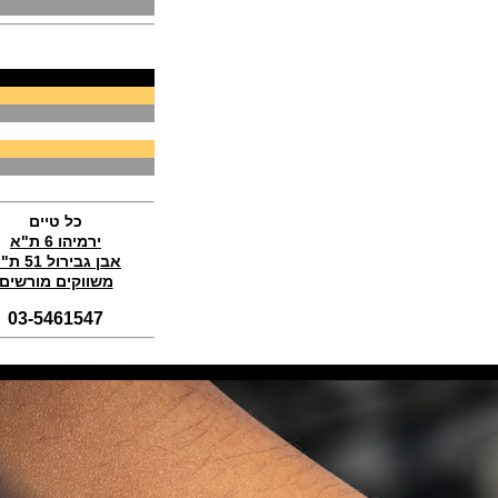
(14/11/2021)
טודור לצי הצרפתי Tudor Pelagos
FXD Marine Nationale
(11/11/2021)
ג'ירארד פרגו אסטון מרטין Girard-
Perregaux Laureato Chrono
Aston Martin Edition
(04/11/2021)
בריגה טוריבלון 2022 Breguet
Classique Tourbillon Extra-Plat
Anniversaire
כל טיים
(01/11/2021)
ירמיהו 6 ת"א
אבן גבירול 51 ת"א
סדרת טופ גאן 2022 IWC Big Pilot
Perpetual Calendar Top Gun
משווקים מורשים
(31/10/2021)
03-5461547
אומגה אולימפיאדת החורף בסין
Omega Seamaster Aqua Terra
Beijing 2022
(29/10/2021)
פנראיי כרונוגרף Officine Panerai
Submersible Chrono Flyback
Mike Horn Edition
(28/10/2021)
גלאסהוטה אורגילנל 2022
Glashutte Original Senator