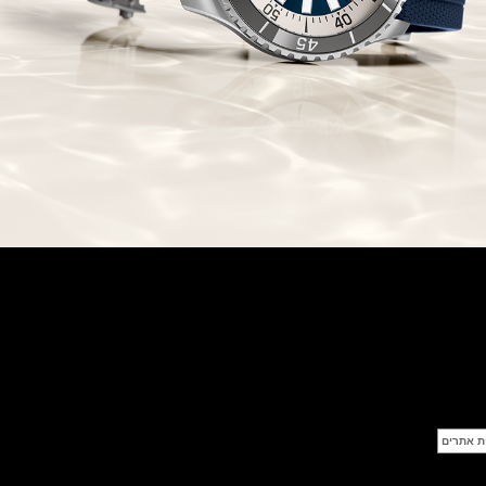
Automatic Chronograph
(30/09/2021)
יוליס נרדין Ulysse Nardin Marine
Megayacht
(29/09/2021)
בל אנד רוס שעון זהב שילדי Bell &
Ross BR 05 Skeleton Gold
(28/09/2021)
יוליס נרדין Ulysse Nardin Diver
Chrono 44 Monaco Yacht Show
(27/09/2021)
פנראי חוגה ומנגנון שילדי Officine
Panerai Submersible S
BRABUS Shadow Black Ops
השעון בסדרה מוגבלת ש
(26/09/2021)
אומגה כרונוסקופ Omega
Speedmaster Chronoscope
(24/09/2021)
אודמר פיגה רויאל אוק בלוח שנה
נצחי Audemars Piguet Royal
Oak Perpetual Calendar
Titanium
(22/09/2021)
יגר לה קולטורה ריברסו מיניט רפיטר