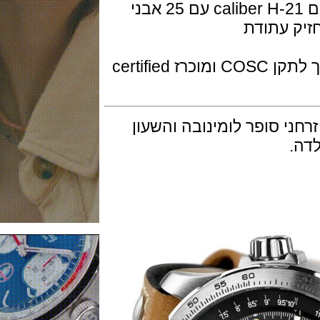
המנגנון מכני אוטומטי של המילטון דגם caliber H-21 עם 25 אבני
קפיץ המנגנון עשוי סיליקון והוא מוסמך לתקן COSC ומוכרז certified
 סופר לומינובה והשעון