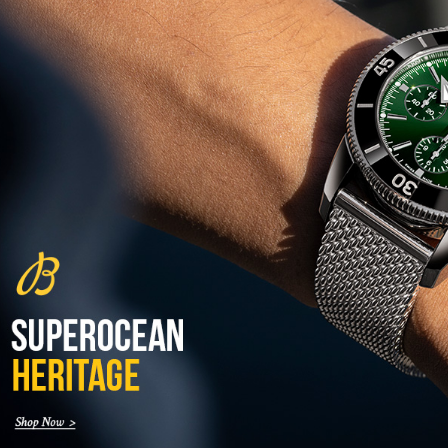
Excellence Perpetual Calendar
(27/10/2021)
פרלה 2022Perrelet Lab
Peripheral Dual Time Big Date
(26/10/2021)
ורסצ'ה כרונוגרף Versace Icon
Active Chronograph
(25/10/2021)
בלנקפיין Blancpain Fifty Fathoms
Bathyscaphe Bucherer Blue
(24/10/2021)
שעון IWC Chronograph Edition
IWC x Hot Wheels Racing Works
(19/10/2021)
פטק פיליפ כרונוגרף 2022Patek
Philippe Chronograph
Complications
(17/10/2021)
שעון צלילה פורטיס Fortis
Marinemaster M-44 Diver
(14/10/2021)
גרובל פורסיי זמן כדור הארץ
Greubel Forsey GMT Earth Final
Edition
(13/10/2021)