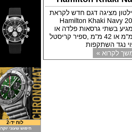
 מציגה דגם חדש לקראת
רוכת בזל 2016 Hamilton Khaki Navy
 מגיע בשתי גרסאות פלדה או
טיטניום בקוטר 46 מ"מ או 42 מ"מ ,ספיר קריסטל
גד השתקפות
קרוא »
לוח יד-2
חיפוש שעוני יוקרה