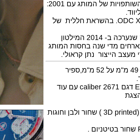
באופן מושלם את הדמויות בסרטים, השותפויות של המותג עם 2001:
המילטון יצירה שעון נועז להפליא, ODC X-03. בהשראת חללית של
ה- ODC X-03 הוא תוצאה של פגישה שנערכה ב- 2014 המילטון
מה (BTCA) המתארחים מדי שנה בחסות המותג
צב הייצור נתן קראולי.
השעון בנוי טיטנים שחור PVD בקוטר 49 מ"מ על 52 מ"מ,ספיר
המנגנון משולב, מכני אוטומטי של ETA דגם caliber 2671 עם עוד
חוגת השעון מודפסת בשלוה מימדים (3D printed ) שחור ולבן וחוגות