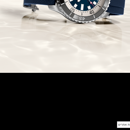
סייקו כרונוגרף Seiko Speed Timer
Automatic Chronograph
(30/09/2021)
יוליס נרדין Ulysse Nardin Marine
Megayacht
(29/09/2021)
בל אנד רוס שעון זהב שילדי Bell &
Ross BR 05 Skeleton Gold
(28/09/2021)
יוליס נרדין Ulysse Nardin Diver
Chrono 44 Monaco Yacht Show
(27/09/2021)
פנראי חוגה ומנגנון שילדי Officine
Panerai Submersible S
BRABUS Shadow Black Ops
השעון בסדרה מוגבלת ש
(26/09/2021)
אומגה כרונוסקופ Omega
Speedmaster Chronoscope
(24/09/2021)
אודמר פיגה רויאל אוק בלוח שנה
נצחי Audemars Piguet Royal
Oak Perpetual Calendar
Titanium
(22/09/2021)