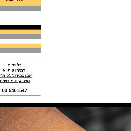
בלנקפיין Blancpain Air Command
Flyback Chronograph
(14/11/2021)
טודור לצי הצרפתי Tudor Pelagos
FXD Marine Nationale
(11/11/2021)
ג'ירארד פרגו אסטון מרטין Girard-
Perregaux Laureato Chrono
Aston Martin Edition
(04/11/2021)
בריגה טוריבלון 2022 Breguet
Classique Tourbillon Extra-Plat
Anniversaire
כל טיים
(01/11/2021)
ירמיהו 6 ת"א
אבן גבירול 51 ת"א
סדרת טופ גאן 2022 IWC Big Pilot
Perpetual Calendar Top Gun
משווקים מורשים
(31/10/2021)
03-5461547
אומגה אולימפיאדת החורף בסין
Omega Seamaster Aqua Terra
Beijing 2022
(29/10/2021)
פנראיי כרונוגרף Officine Panerai
Submersible Chrono Flyback
Mike Horn Edition
(28/10/2021)