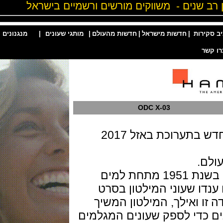
ות
|
חדשות מישראל
|
חדשות מהעולם
|
מותגי שעונים
|
מנגנונים
|
ODC X-03
רוכת באזל 2017
היחסים של המילטון עם הוליווד החלו בשנת 1951 מתחת למים
 שעוני המילטון בסרט
The Fr. מנקודה זו ואילך, המילטון המשיך
די לספק שעונים המגלמים