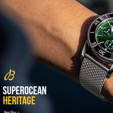
גלאסהוטה אורגילנל 2022
Glashutte Original Senator
Excellence Perpetual Calendar
(27/10/2021)
פרלה 2022Perrelet Lab
Peripheral Dual Time Big Date
(26/10/2021)
ורסצ'ה כרונוגרף Versace Icon
Active Chronograph
(25/10/2021)
בלנקפיין Blancpain Fifty Fathoms
Bathyscaphe Bucherer Blue
(24/10/2021)
שעון IWC Chronograph Edition
IWC x Hot Wheels Racing Works
(19/10/2021)
פטק פיליפ כרונוגרף 2022Patek
Philippe Chronograph
Complications
(17/10/2021)
שעון צלילה פורטיס Fortis
Marinemaster M-44 Diver
(14/10/2021)
גרובל פורסיי זמן כדור הארץ
Greubel Forsey GMT Earth Final