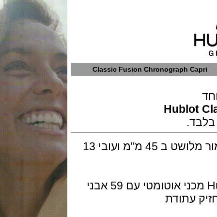
Classic Fusion Chronograph Ca
Hublo
השעון בנוי קרמיקה בצבע תכלת בגימור מלושט ב 45 מ"מ ועובי 13
המנגנון דגם Hublot caliber HUB1143 מכני אוטומטי עם 59 אבני