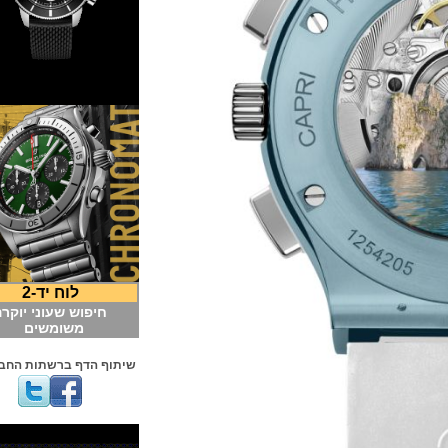
לוח יד-2
חיפוש שעוני יוקרה
משומשים
שיתוף הדף ברשתות החברתיות