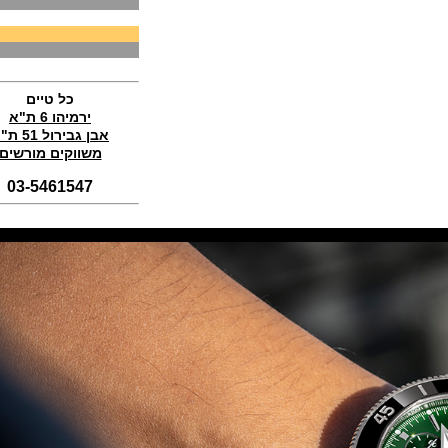
Perregaux Laureato Chrono
Aston Martin Edition
(04/11/2021)
בריגה טוריבלון 2022 Breguet
Classique Tourbillon Extra-Plat
Anniversaire
כל טיים
(01/11/2021)
ירמיהו 6 ת"א
סדרת טופ גאן 2022 IWC Big Pilot
אבן גבירול 51 ת"א
Perpetual Calendar Top Gun
משווקים מורשים
(31/10/2021)
03-5461547
אומגה אולימפיאדת החורף בסין
Omega Seamaster Aqua Terra
Beijing 2022
(29/10/2021)
פנראיי כרונוגרף Officine Panerai
Submersible Chrono Flyback
Mike Horn Edition
(28/10/2021)
גלאסהוטה אורגילנל 2022
Glashutte Original Senator
Excellence Perpetual Calendar
(27/10/2021)
פרלה 2022Perrelet Lab
Peripheral Dual Time Big Date
(26/10/2021)