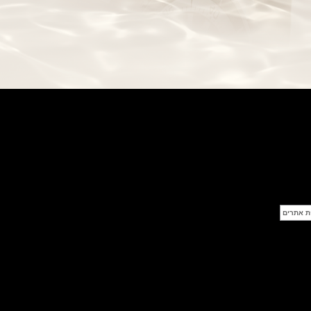
Ross BR 05 Skeleton Gold
(28/09/2021)
יוליס נרדין Ulysse Nardin Diver
Chrono 44 Monaco Yacht Show
(27/09/2021)
פנראי חוגה ומנגנון שילדי Officine
Panerai Submersible S
BRABUS Shadow Black Ops
השעון בסדרה מוגבלת ש
(26/09/2021)
אומגה כרונוסקופ Omega
Speedmaster Chronoscope
(24/09/2021)
אודמר פיגה רויאל אוק בלוח שנה
נצחי Audemars Piguet Royal
Oak Perpetual Calendar
Titanium
(22/09/2021)
יגר לה קולטורה ריברסו מיניט רפיטר
Jaeger-LeCoultre Reverso
Tribute Minute Repeater
(21/09/2021)
אודמר פיגה קוד Audemars Piguet
Tourbillon Code 11.59
Openworked