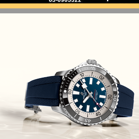
(10/10/2021)
זניט נשים Zenith Chronomaster
Original
(08/10/2021)
אודמר פיגה קונספט Audemars
Piguet Royal Oak Concept
Flying Tourbillon
(07/10/2021)
אוריס מהדורת מטוסים מיוחדת Oris
Big Crown ProPilot Rega Fleet
(04/10/2021)
זניט מהדרות בוטיק Zenith
Chronomaster Original Boutique
Edition
(03/10/2021)
בל אנד רוס יהלומים Bell & Ross
BR 05 Diamond
(01/10/2021)
סייקו כרונוגרף Seiko Speed Timer
Automatic Chronograph
(30/09/2021)
יוליס נרדין Ulysse Nardin Marine
Megayacht
(29/09/2021)
בל אנד רוס שעון זהב שילדי Bell &