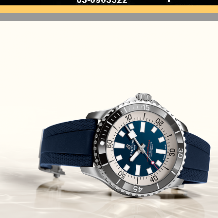
(10/10/2021)
זניט נשים Zenith Chronomaster
Original
(08/10/2021)
אודמר פיגה קונספט Audemars
Piguet Royal Oak Concept
Flying Tourbillon
(07/10/2021)
אוריס מהדורת מטוסים מיוחדת Oris
Big Crown ProPilot Rega Fleet
(04/10/2021)
זניט מהדרות בוטיק Zenith
Chronomaster Original Boutique
Edition
(03/10/2021)
בל אנד רוס יהלומים Bell & Ross
BR 05 Diamond
(01/10/2021)
סייקו כרונוגרף Seiko Speed Timer
Automatic Chronograph
(30/09/2021)
יוליס נרדין Ulysse Nardin Marine
Megayacht
(29/09/2021)