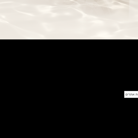
בל אנד רוס שעון זהב שילדי Bell &
Ross BR 05 Skeleton Gold
(28/09/2021)
יוליס נרדין Ulysse Nardin Diver
Chrono 44 Monaco Yacht Show
(27/09/2021)
פנראי חוגה ומנגנון שילדי Officine
Panerai Submersible S
BRABUS Shadow Black Ops
השעון בסדרה מוגבלת ש
(26/09/2021)
אומגה כרונוסקופ Omega
Speedmaster Chronoscope
(24/09/2021)
אודמר פיגה רויאל אוק בלוח שנה
נצחי Audemars Piguet Royal
Oak Perpetual Calendar
Titanium
(22/09/2021)
יגר לה קולטורה ריברסו מיניט רפיטר
Jaeger-LeCoultre Reverso
Tribute Minute Repeater
(21/09/2021)
אודמר פיגה קוד Audemars Piguet
Tourbillon Code 11.59
Openworked