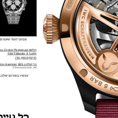
מבזקי דגמי שעונים
רולקס Rolex Oyster Perpetual
GMT-Master II "Lefty"
(31/03/2022)
ברייטלינג Breitling Avenger B01
Chronograph 45
(04/02/2022)
אוריס Oris Big Crown Pointer
עכשיו בפורום שלנו...
Date Cervo Volante
(14/01/2022)
טאג הויר TAG Heuer Carrera
Year of the Tiger
(09/01/2022)
אומגה ספידמסטר Omega
Speedmaster Caliber 321
Canopus Gold
(05/01/2022)