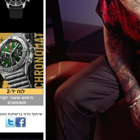
לוח יד-2
חיפוש שעוני יוקרה
משומשים
שיתוף הדף ברשתות החברתיות