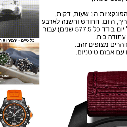
ציות הן: שעות, דקות,
 היום, החודש והשנה לארבע
שנים ואת מצבי הירח (עם סטייה של יום בודד כל 577.5 שנים) עבור
דה כוח.
כל טיים - ירמיהו 6 ת"א
ם מצופים זהב.
אבזם טיטניום.