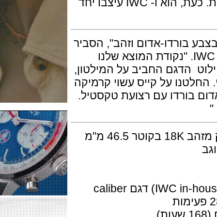
מבטו המובהקת על התרבות הגלובלית. כעת, הוא ו- IWC עיצבו יחד
 בורדו-אדום וזהב", הסביר
כריסטיאן קנופ המעצב הראשי של ה- IWC. "נקודת המוצא שלנו
 הדגם החביב על המילטון,
טנו על קייס עשוי קרמיקה
בורדו עם רצועת טקסטיל.
גוף השעון בנוי חומר קרמי עם קייסבק מזהב 18K בקוטר 46.5 מ"מ
המנגנון מכני אוטומטי ביצור עצמי ( IWC in-house) דגם caliber