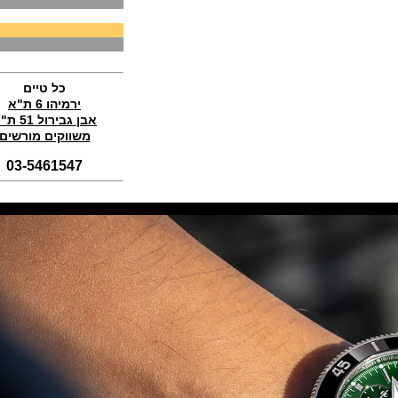
Perregaux Laureato Chrono
Aston Martin Edition
(04/11/2021)
בריגה טוריבלון 2022 Breguet
Classique Tourbillon Extra-Plat
Anniversaire
כל טיים
(01/11/2021)
ירמיהו 6 ת"א
אבן גבירול 51 ת"א
סדרת טופ גאן 2022 IWC Big Pilot
Perpetual Calendar Top Gun
משווקים מורשים
(31/10/2021)
03-5461547
אומגה אולימפיאדת החורף בסין
Omega Seamaster Aqua Terra
Beijing 2022
(29/10/2021)
פנראיי כרונוגרף Officine Panerai
Submersible Chrono Flyback
Mike Horn Edition
(28/10/2021)
גלאסהוטה אורגילנל 2022
Glashutte Original Senator
Excellence Perpetual Calendar
(27/10/2021)
פרלה 2022Perrelet Lab
Peripheral Dual Time Big Date
(26/10/2021)