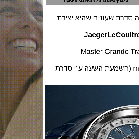
Hybris Mechanica Masterpiec
רת שעונים שהיא יצירת
JaegerLeCou
Master Grande
עם מורכבות של minute repeater (השמעת השעה ע"י סדרת