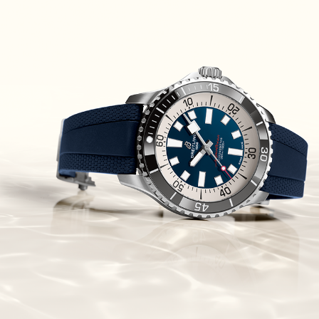
Piguet Royal Oak Concept
Flying Tourbillon
(07/10/2021)
אוריס מהדורת מטוסים מיוחדת Oris
Big Crown ProPilot Rega Fleet
(04/10/2021)
זניט מהדרות בוטיק Zenith
Chronomaster Original Boutique
Edition
(03/10/2021)
בל אנד רוס יהלומים Bell & Ross
BR 05 Diamond
(01/10/2021)
סייקו כרונוגרף Seiko Speed Timer
Automatic Chronograph
(30/09/2021)
יוליס נרדין Ulysse Nardin Marine
Megayacht
(29/09/2021)
בל אנד רוס שעון זהב שילדי Bell &
Ross BR 05 Skeleton Gold
(28/09/2021)
יוליס נרדין Ulysse Nardin Diver
Chrono 44 Monaco Yacht Show
(27/09/2021)