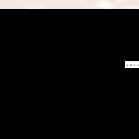
פנראי חוגה ומנגנון שילדי Officine
Panerai Submersible S
BRABUS Shadow Black Ops
השעון בסדרה מוגבלת ש
(26/09/2021)
אומגה כרונוסקופ Omega
Speedmaster Chronoscope
(24/09/2021)
אודמר פיגה רויאל אוק בלוח שנה
נצחי Audemars Piguet Royal
Oak Perpetual Calendar
Titanium
(22/09/2021)
יגר לה קולטורה ריברסו מיניט רפיטר
Jaeger-LeCoultre Reverso
Tribute Minute Repeater
(21/09/2021)
אודמר פיגה קוד Audemars Piguet
Tourbillon Code 11.59
Openworked
(20/09/2021)
אוריס צלילה אפור Oris Divers
Sixty-Five Grey 40
(20/09/2021)
פנראיי קרבוטק מיוחד Officine