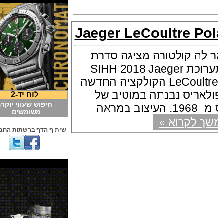
Jaeger LeCoultre P
 קולטורה מציגה סדרת
שעונים חדשה בתערוכת SIHH 2018 Jaeger
LeCoultre Polaris Collection הקולקציה החדשה
ריס נבנתה במוטיב של
לוח יד-2
חיפוש שעוני יוקרה
משומשים
קרוא »
שיתוף הדף ברשתות החברתיות