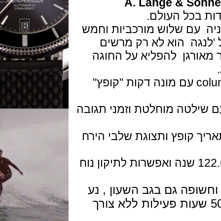
A. Lange & Sö
עם שלוש מורכביות וחמש
נגה הוא לא רק מרשים
רגן להפליא על החוגה
- כרונוגרף column-wheel עם מונה דקות "קופץ"
לטה מוחלטת וזמני תגובה
 קופץ ותצוגת שלבי הירח
למעשה ללא צורך בשום כיוון במשך 122.6 שנה ואפשרות לתיקון נוח
ה גם בגב השעון , נע
כלוב הטוריבלון עם אנרגיה ל 50 שעות פעילות ללא צורך