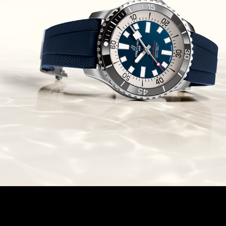
Chronomaster Original Boutique
Edition
(03/10/2021)
בל אנד רוס יהלומים Bell & Ross
BR 05 Diamond
(01/10/2021)
סייקו כרונוגרף Seiko Speed Timer
Automatic Chronograph
(30/09/2021)
יוליס נרדין Ulysse Nardin Marine
Megayacht
(29/09/2021)
בל אנד רוס שעון זהב שילדי Bell &
Ross BR 05 Skeleton Gold
(28/09/2021)
יוליס נרדין Ulysse Nardin Diver
Chrono 44 Monaco Yacht Show
(27/09/2021)
פנראי חוגה ומנגנון שילדי Officine
Panerai Submersible S
BRABUS Shadow Black Ops
השעון בסדרה מוגבלת ש
(26/09/2021)
אומגה כרונוסקופ Omega
Speedmaster Chronoscope