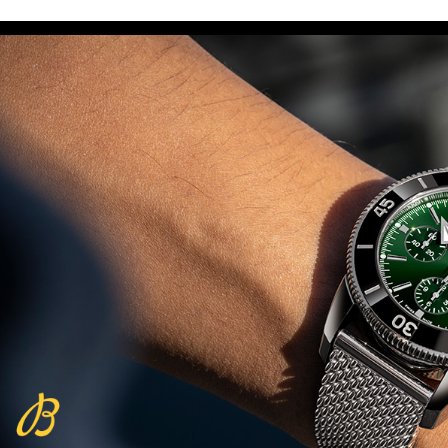
(29/10/2021)
פנראיי כרונוגרף Officine Panerai
Submersible Chrono Flyback
Mike Horn Edition
(28/10/2021)
גלאסהוטה אורגילנל 2022
Glashutte Original Senator
Excellence Perpetual Calendar
(27/10/2021)
פרלה 2022Perrelet Lab
Peripheral Dual Time Big Date
(26/10/2021)
ורסצ'ה כרונוגרף Versace Icon
Active Chronograph
(25/10/2021)
בלנקפיין Blancpain Fifty Fathoms
Bathyscaphe Bucherer Blue
(24/10/2021)
שעון IWC Chronograph Edition
IWC x Hot Wheels Racing Works
(19/10/2021)
פטק פיליפ כרונוגרף 2022Patek
Philippe Chronograph
Complications
(17/10/2021)