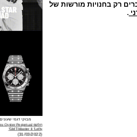
רק בחנויות מורשות של
מבזקי דגמי שעונים
רולקס Rolex Oyster Perpetual
GMT-Master II "Lefty"
(31/03/2022)
ברייטלינג Breitling Avenger B01