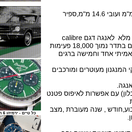
גוף השעון עשוי פלטינה בקוטר 41.5 מ"מ ועובי 14.6 מ"מ,ספיר
המנגנון מתיחה ידנית ביצור עצמי של מלא לאנגה דגם calibre
L952.2 בנוי מ 729 חלקים שונים פועם בתדר נמוך 18,000 פעימות
לום אמיתי אחד וחמישה ברגים
גנון מעוטרים ומורכבים
.
) עם אפשרות לאיפוס פטנט
חודש , שנה מעוברת ,מצב
כל טיים - ירמיהו 6 ת"א