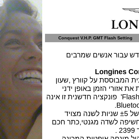
Conquest V.H.P. GMT Flash Sett
עבור אנשים שמרבים
Longines
מבוססת על קוורץ ,שעון
ורי הזמן באופן ידני
מסורתי או בעזרת שימוש ב 'Flash Setting' פונקציה חדשנית זו אינה
המנגנון ברמת דיוק (ultraprecision) של ±5 שניות לשנה מצויד
יפה לשדה מגנטי,כתר חכם
מונחה אופטית המכונה