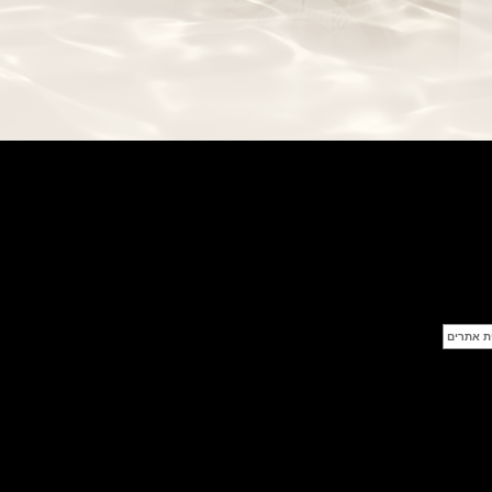
Ross BR 05 Skeleton Gold
(28/09/2021)
יוליס נרדין Ulysse Nardin Diver
Chrono 44 Monaco Yacht Show
(27/09/2021)
פנראי חוגה ומנגנון שילדי Officine
Panerai Submersible S
BRABUS Shadow Black Ops
השעון בסדרה מוגבלת ש
(26/09/2021)
אומגה כרונוסקופ Omega
Speedmaster Chronoscope
(24/09/2021)
אודמר פיגה רויאל אוק בלוח שנה
נצחי Audemars Piguet Royal
Oak Perpetual Calendar
Titanium
(22/09/2021)
יגר לה קולטורה ריברסו מיניט רפיטר
Jaeger-LeCoultre Reverso
Tribute Minute Repeater
(21/09/2021)
אודמר פיגה קוד Audemars Piguet
Tourbillon Code 11.59
Openworked