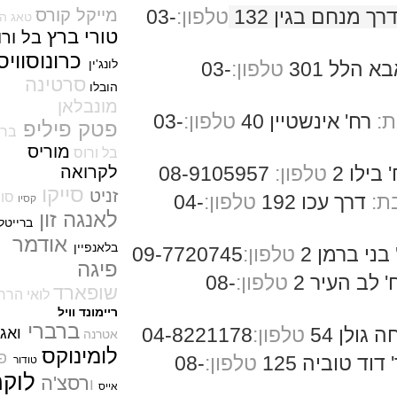
(21/12/2021)
חם בגין 132
טלפון:
03-
מייקל קורס
טאג הויר
ברייטלינג Breitling Navitimer
טורי ברץ
בל
ורו
ס
Automatic 41
(20/12/2021)
כר
ונוסוו
יס
לונג'ין
 301
טלפון:
03-
ריצ'ארד מייל דגם חדש Richard
סרטינה
Mille RM 35-03 Automatic
הובלו
(19/12/2021)
מונבלאן
' אינשטיין 40
טלפון:
03-
פטק פיליפ Patek Philippe Ref.
פטק פיליפ
בריגה
5750 "Advanced Research"
מוריס
Minute Repeater Fortissimo
בל ורוס
(15/12/2021)
 2
טלפון:
08-9105957
לקרואה
אדוקס Edox Hydro-Sub
סייקו
זניט
סווטש
רך עכו 192
טלפון:
04-
Chronometer
קסיו
(14/12/2021)
לאנגה זון
ברייטלינג
בלאקפיין פיפטי פאטום Blancpain
אודמר
Fifty Fathom Tourbillon 8 Days
בלאנפיין
ברמן 2
טלפון:
09-7720745
(12/12/2021)
פיגה
העיר 2
טלפון:
08-
אודמא פיגה רויאל אוק Audemars
שופארד
לואי הררד
Piguet Royal Oak Offshore Diver
42
ריימונד וויל
(12/12/2021)
ברברי
 54
טלפון:
04-8221178
ואגנר
אטרנה
דוקסה פלדה DOXA SUB600T
לומינוקס
פנדי
Steel
וביה 125
טלפון:
08-
טודור
(08/12/2021)
לוקמן
רסצ'ה
ו
אייס
פטק פיליפ משיקים גרסה מיוחדת