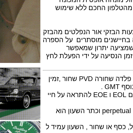
פון החכם ללא שימוש
בזקי אור הנפלטים מהבזק
ישנים מוסתרים על הספרה
יעה יתרון שמאפשר
הנסיעה על ידי הפעלת לחץ
השעון מגיע בכמה גרסאות , פלדה או פלדה שחורה PVD שחור ,זמין
מנגנון הקוורץ מצויד בשני אינדיקטורים EOL ו EOE להתראה על חיי
התאריך הוא לוח שנה נצחי perpetual calendar וכתר השעון הוא
ף או שחור , השעון עמיד ל