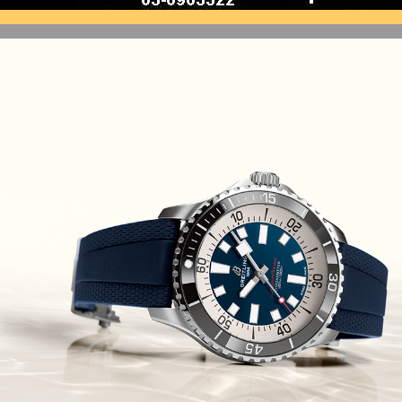
(10/10/2021)
זניט נשים Zenith Chronomaster
Original
(08/10/2021)
אודמר פיגה קונספט Audemars
Piguet Royal Oak Concept
Flying Tourbillon
(07/10/2021)
אוריס מהדורת מטוסים מיוחדת Oris
Big Crown ProPilot Rega Fleet
(04/10/2021)
זניט מהדרות בוטיק Zenith
Chronomaster Original Boutique
Edition
(03/10/2021)
בל אנד רוס יהלומים Bell & Ross
BR 05 Diamond
(01/10/2021)
סייקו כרונוגרף Seiko Speed Timer
Automatic Chronograph
(30/09/2021)
יוליס נרדין Ulysse Nardin Marine
Megayacht
(29/09/2021)
בל אנד רוס שעון זהב שילדי Bell &