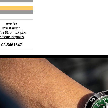
Perregaux Laureato Chrono
Aston Martin Edition
(04/11/2021)
בריגה טוריבלון 2022 Breguet
Classique Tourbillon Extra-Plat
Anniversaire
כל טיים
(01/11/2021)
ירמיהו 6 ת"א
סדרת טופ גאן 2022 IWC Big Pilot
אבן גבירול 51 ת"א
Perpetual Calendar Top Gun
משווקים מורשים
(31/10/2021)
03-5461547
אומגה אולימפיאדת החורף בסין
Omega Seamaster Aqua Terra
Beijing 2022
(29/10/2021)
פנראיי כרונוגרף Officine Panerai
Submersible Chrono Flyback
Mike Horn Edition
(28/10/2021)
גלאסהוטה אורגילנל 2022
Glashutte Original Senator
Excellence Perpetual Calendar
(27/10/2021)
פרלה 2022Perrelet Lab
Peripheral Dual Time Big Date
(26/10/2021)