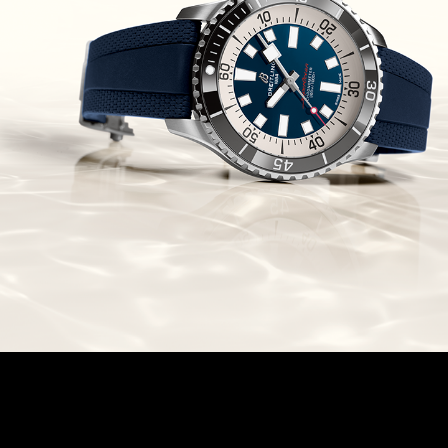
Chronomaster Original Boutique
Edition
(03/10/2021)
בל אנד רוס יהלומים Bell & Ross
BR 05 Diamond
(01/10/2021)
סייקו כרונוגרף Seiko Speed Timer
Automatic Chronograph
(30/09/2021)
יוליס נרדין Ulysse Nardin Marine
Megayacht
(29/09/2021)
בל אנד רוס שעון זהב שילדי Bell &
Ross BR 05 Skeleton Gold
(28/09/2021)
יוליס נרדין Ulysse Nardin Diver
Chrono 44 Monaco Yacht Show
(27/09/2021)
פנראי חוגה ומנגנון שילדי Officine
Panerai Submersible S
BRABUS Shadow Black Ops
השעון בסדרה מוגבלת ש
(26/09/2021)
אומגה כרונוסקופ Omega
Speedmaster Chronoscope