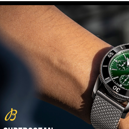
(29/10/2021)
פנראיי כרונוגרף Officine Panerai
Submersible Chrono Flyback
Mike Horn Edition
(28/10/2021)
גלאסהוטה אורגילנל 2022
Glashutte Original Senator
Excellence Perpetual Calendar
(27/10/2021)
פרלה 2022Perrelet Lab
Peripheral Dual Time Big Date
(26/10/2021)
ורסצ'ה כרונוגרף Versace Icon
Active Chronograph
(25/10/2021)
בלנקפיין Blancpain Fifty Fathoms
Bathyscaphe Bucherer Blue
(24/10/2021)
שעון IWC Chronograph Edition
IWC x Hot Wheels Racing Works
(19/10/2021)
פטק פיליפ כרונוגרף 2022Patek
Philippe Chronograph
Complications
(17/10/2021)