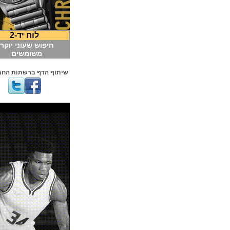
לוח יד-2
חיפוש שעוני יוקרה
משומשים
שיתוף הדף ברשתות החברתיות