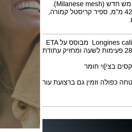
השעון בנוי פלדת אל חלד בקוטר 42 מ"מ, ספיר קריסטל קמורה,
המנגנון מכני אוטומטי דגם Longines caliber L633 מבוסס על ETA
28 עם 25 אבני רובי, פועם 28,800 פעימות לשעה ומחזיק עתודת
בצי]וי חומר
פולה וזמין גם ברצועת עור