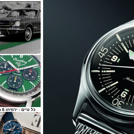
כל טיים - ירמיהו 6 ת"א