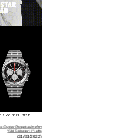
מבזקי דגמי שעונים
רולקס Rolex Oyster Perpetual
GMT-Master II "Lefty"
(31/03/2022)