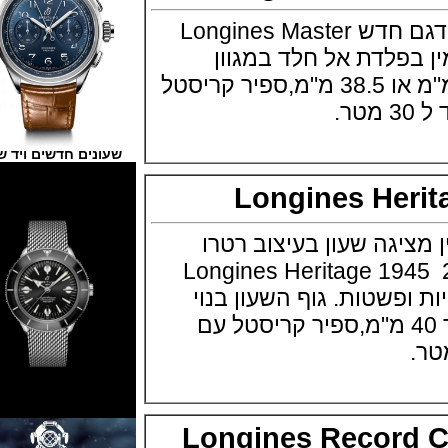
חברת לונג'ין משיקה דגם חדש Longines Master
מין בפלדת אל חלד במגוון
קטרים 42 מ"מ, 40 מ"מ או 38.5 מ"מ,ספיר קריסטל
שעונים חדשים ויד שנייה
Longines He
גה שעון בעיצוב רטרו
וכת באזל 2017 Longines Heritage 1945
שטות. גוף השעון בנוי
לדת אל חלד בקוטר 40 מ"מ,ספיר קריסטל עם
Longines Recor