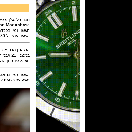
חברת לונגי'ן מצ
tion Moonphase
השעון זמין בפלדת אל חלד בקוטר 42 מ"
השעון עמיד ל 30 מטר.
המנגנון מכני אוטומטי דגם Longines caliber L899 מבוסס על 1.L91
במנגנון 21 אבני רובי והוא פועם 25,200 פעימות לשעה עם עתודת אנרגיה ל 64 שעות.
הפונקציות הן: שע
השעון זמין בחוגה
מגיע על רצועת ע