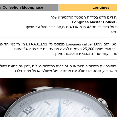
r Collection Moonphase
Longines
יגה דגם חדש בסדרת המסטר קולקטשיין שלה
Longines Master Collec
מ או 40 מ"מ,ספיר קריסטל וגב חשוף.
ETA A3 מיוצר במיוחד עבור לונג'ין,
ות, דקות, שניות, מצבי ירח וטבעת תאריך.
 שחורה עם ספרות רומיות או חוגה לבנה בספרות רגילות ,זמין גם בחוגה כחול
ור שחורה, חומה או כחולה עם אבזם קיפול משולש או על צמיד פלדה.