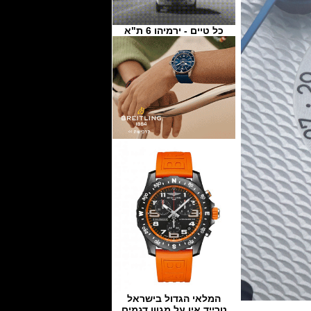
כל טיים - ירמיהו 6 ת"א
המלאי הגדול בישראל
טרייד אין על מגוון דגמים