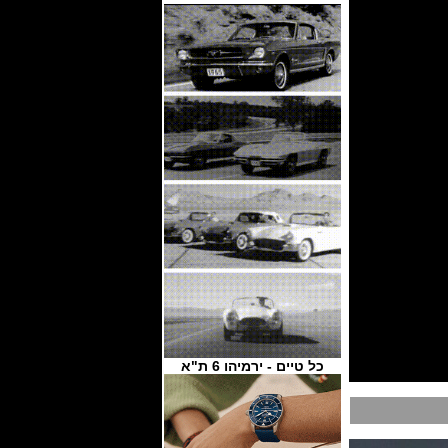
כל טיים - ירמיהו 6 ת"א