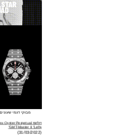
מבזקי דגמי שעונים
רולקס Rolex Oyster Perpetual
GMT-Master II "Lefty"
(31/03/2022)
ברייטלינג Breitling Avenger B01