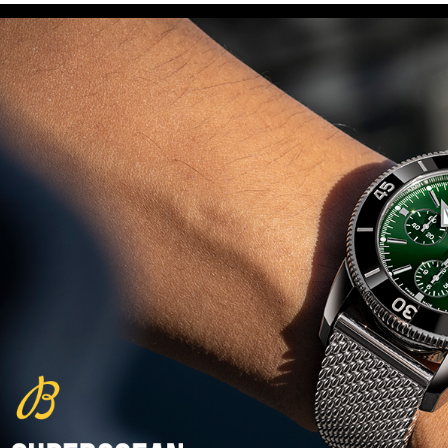
(29/10/2021)
פנראיי כרונוגרף Officine Panerai
Submersible Chrono Flyback
Mike Horn Edition
(28/10/2021)
גלאסהוטה אורגילנל 2022
Glashutte Original Senator
Excellence Perpetual Calendar
(27/10/2021)
פרלה 2022Perrelet Lab
Peripheral Dual Time Big Date
(26/10/2021)
ורסצ'ה כרונוגרף Versace Icon
Active Chronograph
(25/10/2021)
בלנקפיין Blancpain Fifty Fathoms
Bathyscaphe Bucherer Blue
(24/10/2021)
שעון IWC Chronograph Edition
IWC x Hot Wheels Racing Works
(19/10/2021)
פטק פיליפ כרונוגרף 2022Patek
Philippe Chronograph
Complications
(17/10/2021)