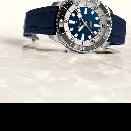
Chronomaster Original Boutique
Edition
(03/10/2021)
בל אנד רוס יהלומים Bell & Ross
BR 05 Diamond
(01/10/2021)
סייקו כרונוגרף Seiko Speed Timer
Automatic Chronograph
(30/09/2021)
יוליס נרדין Ulysse Nardin Marine
Megayacht
(29/09/2021)
בל אנד רוס שעון זהב שילדי Bell &
Ross BR 05 Skeleton Gold
(28/09/2021)
יוליס נרדין Ulysse Nardin Diver
Chrono 44 Monaco Yacht Show
(27/09/2021)
פנראי חוגה ומנגנון שילדי Officine
Panerai Submersible S
BRABUS Shadow Black Ops
השעון בסדרה מוגבלת ש
(26/09/2021)
אומגה כרונוסקופ Omega
Speedmaster Chronoscope