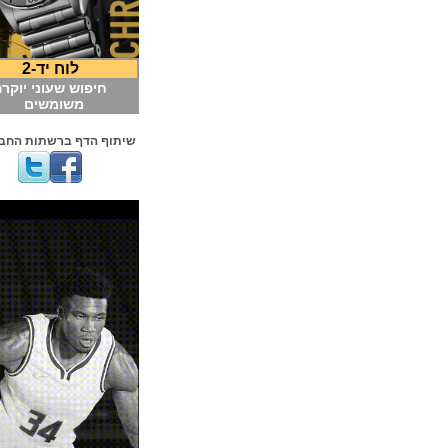
לוח יד-2
חיפוש שעוני יוקרה
משומשים
שיתוף הדף ברשתות החברתיות