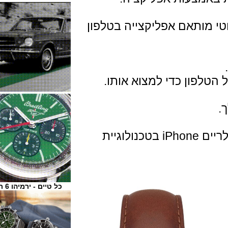
ותאם אפליקצייה בטלפון
ון כדי למצוא אותו.
SmartWatch Android וטלפונים סלולריים iPhone בטכנולוגיית
כל טיים - ירמיהו 6 ת"א