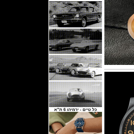
כל טיים - ירמיהו 6 ת"א