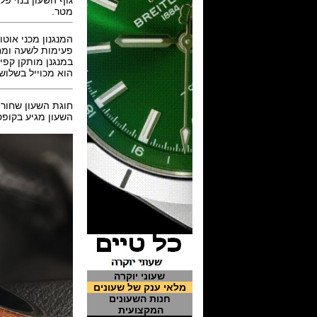
מטר.
המנגנון מכני אוטומטי של מידו דגם Mido caliber 80
פעימות לשעה ומחזיק 
במנגנן מותקן קפיץ Nivaflex ו nchron II balance-spring
הוא מכוייל בשלוש
חוגת השעון שחורה
השעון מגיע בקופ
שעוני יוקרה
מלאי ענק של שעונים
חנות השעונים
המקצועית