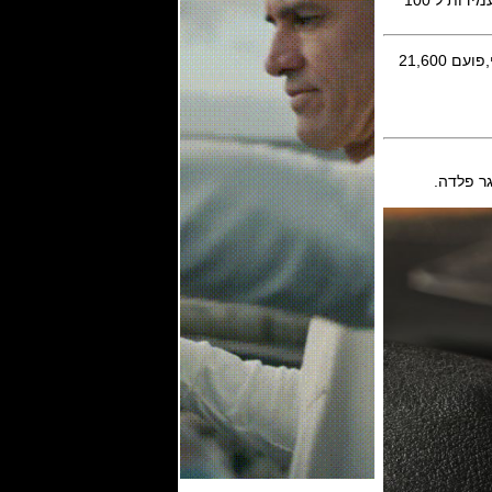
גוף השעון בנוי פלדת אל חלד בקוטר 44 מ"מ עם ציפוי PVD שחור ,ספיר קריסטל עם גב חשוף ועמידות ל 100
ר פלדה.