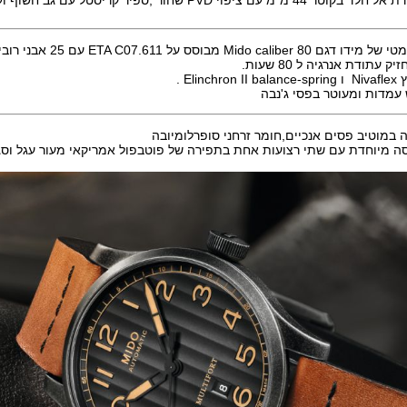
 מבוסס על ETA C07.611 עם 25 אבני רובי,פועם 21,600
עתודת אנרגיה ל 80 שעות.
Eli .
 עמדות ומעוטר בפסי ג'נבה
 במוטיב פסים אנכיים,חומר זרחני סופרלומיובה
סה מיוחדת עם שתי רצועות אחת בתפירה של פוטבפול אמריקאי מעור עגל וסג