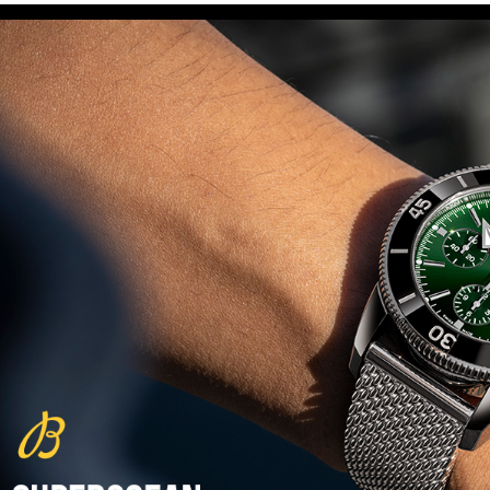
(29/10/2021)
פנראיי כרונוגרף Officine Panerai
Submersible Chrono Flyback
Mike Horn Edition
(28/10/2021)
גלאסהוטה אורגילנל 2022
Glashutte Original Senator
Excellence Perpetual Calendar
(27/10/2021)
פרלה 2022Perrelet Lab
Peripheral Dual Time Big Date
(26/10/2021)
ורסצ'ה כרונוגרף Versace Icon
Active Chronograph
(25/10/2021)
בלנקפיין Blancpain Fifty Fathoms
Bathyscaphe Bucherer Blue
(24/10/2021)
שעון IWC Chronograph Edition
IWC x Hot Wheels Racing Works
(19/10/2021)
פטק פיליפ כרונוגרף 2022Patek
Philippe Chronograph
Complications
(17/10/2021)