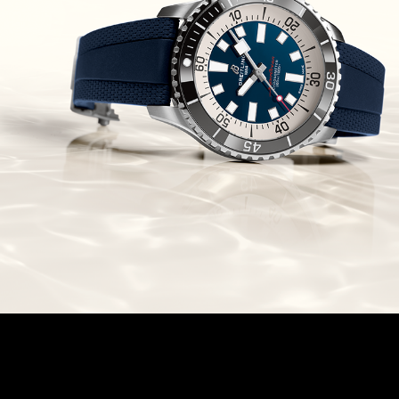
Chronomaster Original Boutique
Edition
(03/10/2021)
בל אנד רוס יהלומים Bell & Ross
BR 05 Diamond
(01/10/2021)
סייקו כרונוגרף Seiko Speed Timer
Automatic Chronograph
(30/09/2021)
יוליס נרדין Ulysse Nardin Marine
Megayacht
(29/09/2021)
בל אנד רוס שעון זהב שילדי Bell &
Ross BR 05 Skeleton Gold
(28/09/2021)
יוליס נרדין Ulysse Nardin Diver
Chrono 44 Monaco Yacht Show
(27/09/2021)
פנראי חוגה ומנגנון שילדי Officine
Panerai Submersible S
BRABUS Shadow Black Ops
השעון בסדרה מוגבלת ש
(26/09/2021)
אומגה כרונוסקופ Omega
Speedmaster Chronoscope