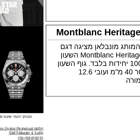
Montblanc Herit
 מונבלאן מציגה דגם
מיוחד Montblanc Heritage Pulsograph השעון
דרה מוגבלת של 100 יחידות בלבד. גוף השעון
בפלדת אל חלד בקוטר 40 מ"מ ועובי 12.6
מבזקי דגמי שעונים
רולקס Rolex Oyster Perpetual
GMT-Master II "Lefty"
(31/03/2022)