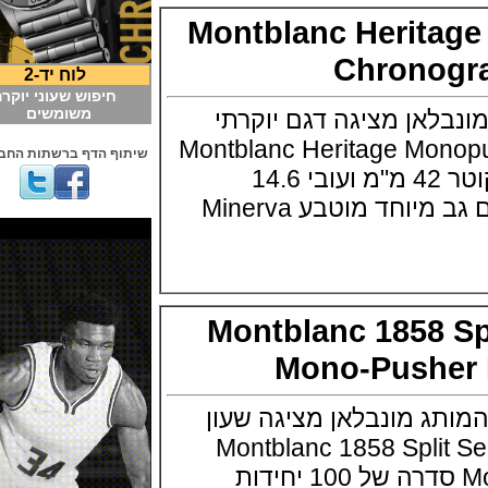
Montblanc Herit
Chrono
לוח יד-2
חיפוש שעוני יוקרה
משומשים
אן מציגה דגם יוקרתי
Montblanc Heritage M
שיתוף הדף ברשתות החברתיות
גוף השעון בפלדה בקוטר 42 מ"מ ועובי 14.6
מ"מ,ספיר קריסטל עם גב מיוחד מוטבע Minerva
Montblanc 1858
Mono-Push
 מונבלאן מציגה שעון
Montblanc 1858 Split Seconds
Mono-Pusher Bronze סדרה של 100 יחידות