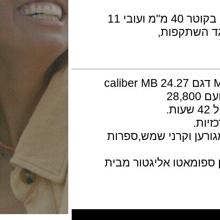
השעון זמין בזהב צהוב מלא 18 קראט בקוטר 40 מ"מ ועובי 11
שתקפות,
המנגננון מכני אוטומטי של Montblanc דגם caliber MB 24.27
.
ן וקרני שמש,ספרות
ומאטו אליגטור מבית