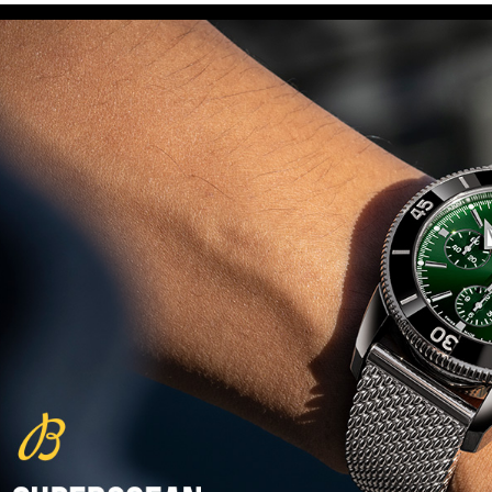
(29/10/2021)
פנראיי כרונוגרף Officine Panerai
Submersible Chrono Flyback
Mike Horn Edition
(28/10/2021)
גלאסהוטה אורגילנל 2022
Glashutte Original Senator
Excellence Perpetual Calendar
(27/10/2021)
פרלה 2022Perrelet Lab
Peripheral Dual Time Big Date
(26/10/2021)
ורסצ'ה כרונוגרף Versace Icon
Active Chronograph
(25/10/2021)
בלנקפיין Blancpain Fifty Fathoms
Bathyscaphe Bucherer Blue
(24/10/2021)
שעון IWC Chronograph Edition
IWC x Hot Wheels Racing Works
(19/10/2021)
פטק פיליפ כרונוגרף 2022Patek
Philippe Chronograph
Complications
(17/10/2021)