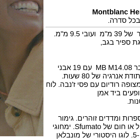
Montblanc
יר בגב,
מנגנון מתיחה ידנית של מינרווה קליבר MB M14.08 עם 19 אבני
ה רודיום עם פסי ז'נבה. לוח
ם ביד אמן
ומדדים זוהרים. גימור
דגנים בטבעת השעה. שיפוע צבע כחול או חום של Sfumato. ימחוגי