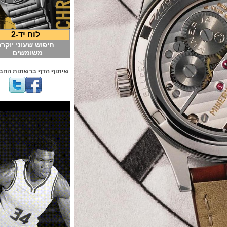
לוח יד-2
חיפוש שעוני יוקרה
משומשים
שיתוף הדף ברשתות החברתיות