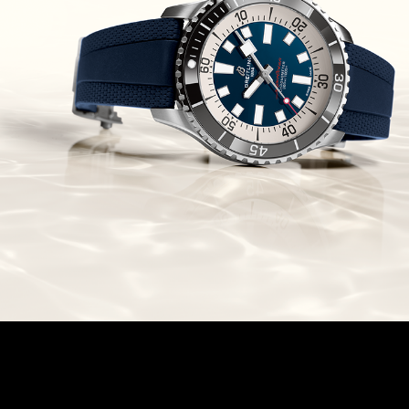
Chronomaster Original Boutique
Edition
(03/10/2021)
בל אנד רוס יהלומים Bell & Ross
BR 05 Diamond
(01/10/2021)
סייקו כרונוגרף Seiko Speed Timer
Automatic Chronograph
(30/09/2021)
יוליס נרדין Ulysse Nardin Marine
Megayacht
(29/09/2021)
בל אנד רוס שעון זהב שילדי Bell &
Ross BR 05 Skeleton Gold
(28/09/2021)
יוליס נרדין Ulysse Nardin Diver
Chrono 44 Monaco Yacht Show
(27/09/2021)
פנראי חוגה ומנגנון שילדי Officine
Panerai Submersible S
BRABUS Shadow Black Ops
השעון בסדרה מוגבלת ש
(26/09/2021)
אומגה כרונוסקופ Omega
Speedmaster Chronoscope