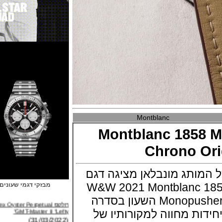
Montblanc
Montblanc 185
Chrono 
תג מונבלאן מציגה דגם
תערוכת W&W 2021 Montblanc 1858
מבזקי דגמי שעונים
רולקס Rolex Oyster Perpetual
Monopusher Chrono Origins השעון בסדרה
GMT-Master II "Lefty"
(31/03/2022)
ל 100 יחידות מחווה למקורותיו של