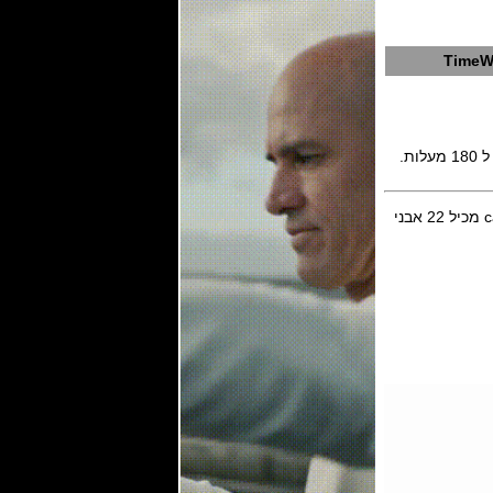
TimeWa
המנגנון מתיחה ידנית של מינרווה (Minerva for Montblanc) יצור עצמי דגם caliber MB M16.29 מכיל 22 אבני