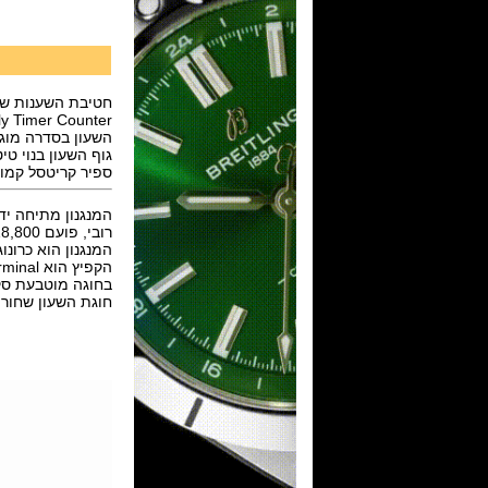
חטיבת השענות של מו
y Timer Counter
השעון בסדרה מוגבלת של 100 
גוף השעון בנוי טיטניום מחורץ עם ציפוי DLC בקו
ספיר קריטסל קמור,גב
רובי, פועם 18,800 פעימות לשעה ואנרגיה ל 50 שעות ללא מתיחה.
המנגנון הוא כרונוגרף "מונו
הקפיץ הוא Phillips terminal , הצלחת מכסף והעיטורים במוטיב קוט דה ז'נב.
בחוגה מוטבעת סקאלת ter
חוגת השעון שחורה,ספר