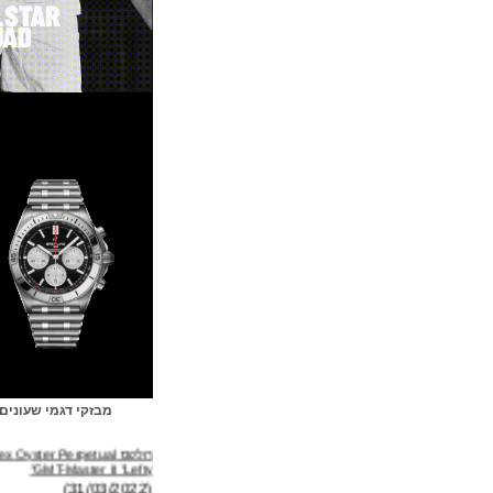
מבזקי דגמי שעונים
רולקס Rolex Oyster Perpetual
GMT-Master II "Lefty"
(31/03/2022)