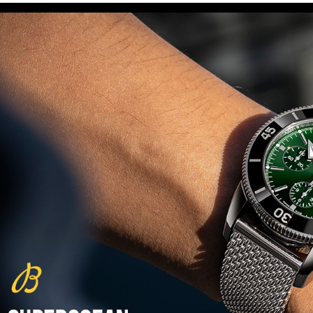
(29/10/2021)
פנראיי כרונוגרף Officine Panerai
Submersible Chrono Flyback
Mike Horn Edition
(28/10/2021)
גלאסהוטה אורגילנל 2022
Glashutte Original Senator
Excellence Perpetual Calendar
(27/10/2021)
פרלה 2022Perrelet Lab
Peripheral Dual Time Big Date
(26/10/2021)
ורסצ'ה כרונוגרף Versace Icon
Active Chronograph
(25/10/2021)
בלנקפיין Blancpain Fifty Fathoms
Bathyscaphe Bucherer Blue
(24/10/2021)
שעון IWC Chronograph Edition
IWC x Hot Wheels Racing Works
(19/10/2021)
פטק פיליפ כרונוגרף 2022Patek
Philippe Chronograph
Complications