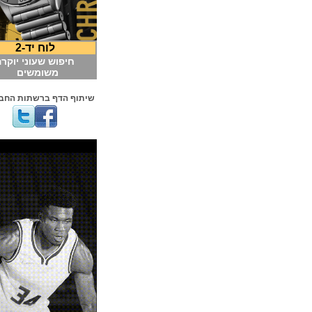
לוח יד-2
חיפוש שעוני יוקרה
משומשים
שיתוף הדף ברשתות החברתיות