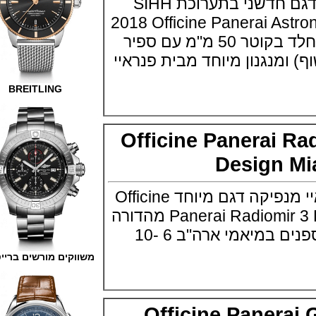
חברת פנראיי מציגה דגם חדשני בתערוכת SIHH
2018 Officine Panerai 
השעון בנוי פלדת אל חלד בקוטר 50 מ"מ עם ספיר
נגנון מיוחד מבית פנראיי
BREITLING
Officine Panerai
Design
חברת השעונים פנראיי מנפיקה דגם מיוחד Officine
Panerai Radiomir 3 Days Design Miami מהדורה
לרגל מפגש פורום אספנים במיאמי ארה"ב 6 -10
משווקים מורשים ברייטלינג
Officine Paner