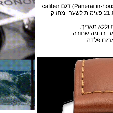
המנגנון מתיחה ידנית ביצור עצמי (Panerai in-house) דגם caliber
P.60 מכיל 21 אבני רובי, פועם 21,600 פעימות לשעה ומחזיק
לא תאריך.
 פלדה.