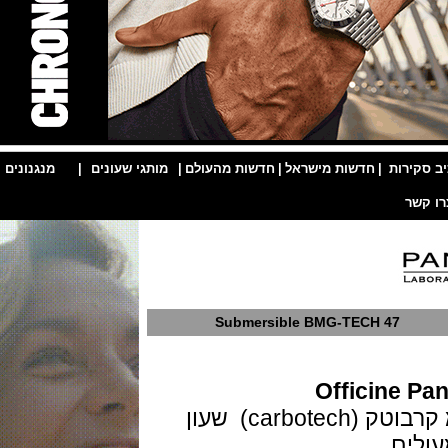
ות
|
חדשות מישראל
|
חדשות מהעולם
|
מותגי שעונים
|
מנגנונים
|
Submersible BMG-TECH 47
Officin
גוף השעון בנוי BMG-TECH והבזל מ קרבוטק (carbotech) שעון
ם.