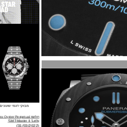
מבזקי דגמי שעונים
רולקס Rolex Oyster Perpetual
GMT-Master II "Lefty"
(31/03/2022)