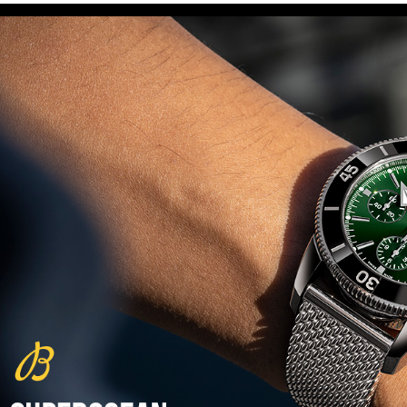
(29/10/2021)
פנראיי כרונוגרף Officine Panerai
Submersible Chrono Flyback
Mike Horn Edition
(28/10/2021)
גלאסהוטה אורגילנל 2022
Glashutte Original Senator
Excellence Perpetual Calendar
(27/10/2021)
פרלה 2022Perrelet Lab
Peripheral Dual Time Big Date
(26/10/2021)
ורסצ'ה כרונוגרף Versace Icon
Active Chronograph
(25/10/2021)
בלנקפיין Blancpain Fifty Fathoms
Bathyscaphe Bucherer Blue
(24/10/2021)
שעון IWC Chronograph Edition
IWC x Hot Wheels Racing Works
(19/10/2021)
פטק פיליפ כרונוגרף 2022Patek
Philippe Chronograph
Complications
(17/10/2021)