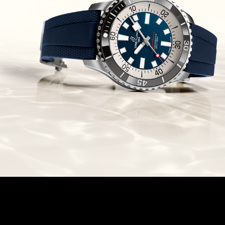
Chronomaster Original Boutique
Edition
(03/10/2021)
בל אנד רוס יהלומים Bell & Ross
BR 05 Diamond
(01/10/2021)
סייקו כרונוגרף Seiko Speed Timer
Automatic Chronograph
(30/09/2021)
יוליס נרדין Ulysse Nardin Marine
Megayacht
(29/09/2021)
בל אנד רוס שעון זהב שילדי Bell &
Ross BR 05 Skeleton Gold
(28/09/2021)
יוליס נרדין Ulysse Nardin Diver
Chrono 44 Monaco Yacht Show
(27/09/2021)
פנראי חוגה ומנגנון שילדי Officine
Panerai Submersible S
BRABUS Shadow Black Ops
השעון בסדרה מוגבלת ש
(26/09/2021)
אומגה כרונוסקופ Omega
Speedmaster Chronoscope