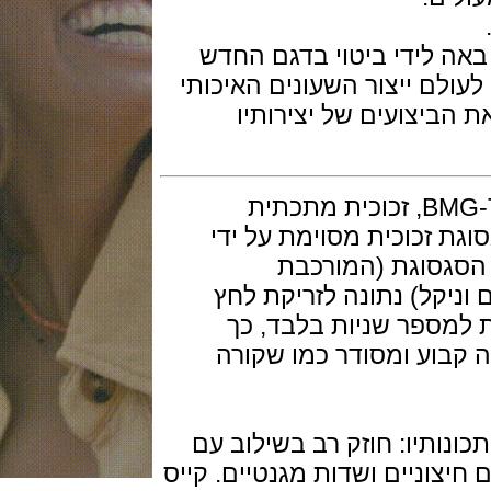
לידי ביטוי בדגם החדש
 ייצור השעונים האיכותי
צועים של יצירותיו
גוף השעון בגימור מוברש עשוי BMG-TECH, זכוכית מתכתית
כוכית מסוימת על ידי
סוגת (המורכבת
יקל) נתונה לזריקת לחץ
פר שניות בלבד, כך
וע ומסודר כמו שקורה
תיו: חוזק רב בשילוב עם
צוניים ושדות מגנטיים. קייס