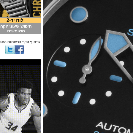
לוח יד-2
חיפוש שעוני יוקרה
משומשים
שיתוף הדף ברשתות החברתיות