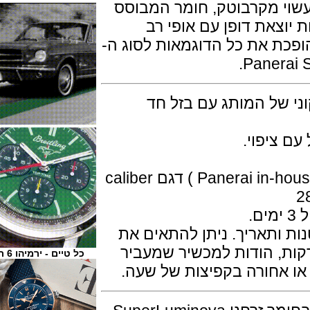
 העשוי מקרבוטק, חומר המבוסס
את דופן עם אופי רב
את כל הדוגמאות לסוג ה-
יקוני של המותג עם בזל חד
יפוי.
המנגנון מכני אוטומטי ביצור עצמי ( Panerai in-house ) דגם caliber
ותאריך. ניתן להתאים את
 הודות למכשיר שמעביר
כל טיים - ירמיהו 6 ת"א
חורה בקפיצות של שעה.