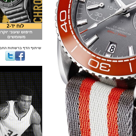
לוח יד-2
חיפוש שעוני יוקרה
משומשים
שיתוף הדף ברשתות החברתיות