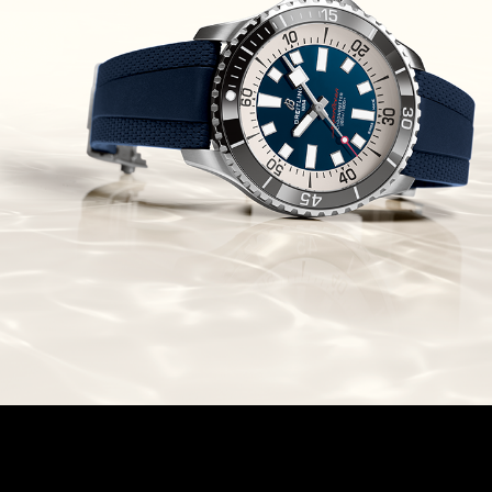
זניט מהדרות בוטיק Zenith
Chronomaster Original Boutique
Edition
(03/10/2021)
בל אנד רוס יהלומים Bell & Ross
BR 05 Diamond
(01/10/2021)
סייקו כרונוגרף Seiko Speed Timer
Automatic Chronograph
(30/09/2021)
יוליס נרדין Ulysse Nardin Marine
Megayacht
(29/09/2021)
בל אנד רוס שעון זהב שילדי Bell &
Ross BR 05 Skeleton Gold
(28/09/2021)
יוליס נרדין Ulysse Nardin Diver
Chrono 44 Monaco Yacht Show
(27/09/2021)
פנראי חוגה ומנגנון שילדי Officine
Panerai Submersible S
BRABUS Shadow Black Ops
השעון בסדרה מוגבלת ש
(26/09/2021)
אומגה כרונוסקופ Omega