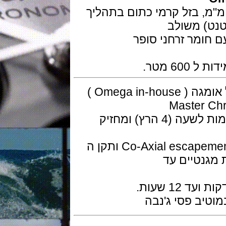
בפלדת אל חלד בקוטר 45 מ"מ, בזל קרמי כתום בתהליך
מר זרחני סופר
טר.
המנגנון מכני אוטומטי ביצור עצמי של אומגה ( Omega in-house )
מכיל 54 אבני רובי, פועם 28,800 פעימות לשעה (4 הרץ) ומחזיק
המנגנון הוא כרונוגרף עם גלגל טורי Co-Axial escapement ותקן ה