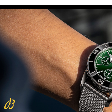
Omega Seamaster Aqua Terra
Beijing 2022
(29/10/2021)
פנראיי כרונוגרף Officine Panerai
Submersible Chrono Flyback
Mike Horn Edition
(28/10/2021)
גלאסהוטה אורגילנל 2022
Glashutte Original Senator
Excellence Perpetual Calendar
(27/10/2021)
פרלה 2022Perrelet Lab
Peripheral Dual Time Big Date
(26/10/2021)
ורסצ'ה כרונוגרף Versace Icon
Active Chronograph
(25/10/2021)
בלנקפיין Blancpain Fifty Fathoms
Bathyscaphe Bucherer Blue
(24/10/2021)
שעון IWC Chronograph Edition
IWC x Hot Wheels Racing Works
(19/10/2021)
פטק פיליפ כרונוגרף 2022Patek
Philippe Chronograph