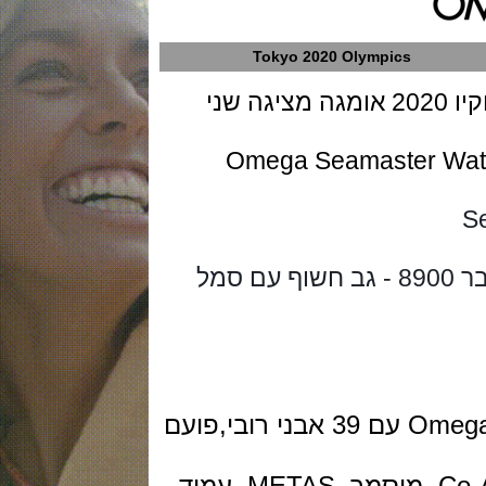
Tokyo 2020 Olympics
שנה לפני המשחקים האולימפיים בטוקיו 2020 אומגה מציגה שני
Omega Seamaster W
קוטר 41 מ"מ, בזל מקובע ומנגנון קליבר 8900 - גב חשוף עם סמל 
Omega in-house caliber 8900 עם 39 אבני רובי,פועם
METAS, עמיד