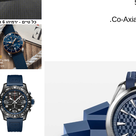
כל טיים - ירמיהו 6 ת"א