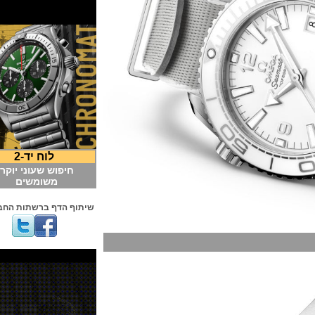
לוח יד-2
חיפוש שעוני יוקרה
משומשים
שיתוף הדף ברשתות החברתיות