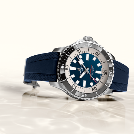
אודמר פיגה קונספט Audemars
Piguet Royal Oak Concept
Flying Tourbillon
(07/10/2021)
אוריס מהדורת מטוסים מיוחדת Oris
Big Crown ProPilot Rega Fleet
(04/10/2021)
זניט מהדרות בוטיק Zenith
Chronomaster Original Boutique
Edition
(03/10/2021)
בל אנד רוס יהלומים Bell & Ross
BR 05 Diamond
(01/10/2021)
סייקו כרונוגרף Seiko Speed Timer
Automatic Chronograph
(30/09/2021)
יוליס נרדין Ulysse Nardin Marine
Megayacht
(29/09/2021)
בל אנד רוס שעון זהב שילדי Bell &
Ross BR 05 Skeleton Gold
(28/09/2021)
יוליס נרדין Ulysse Nardin Diver