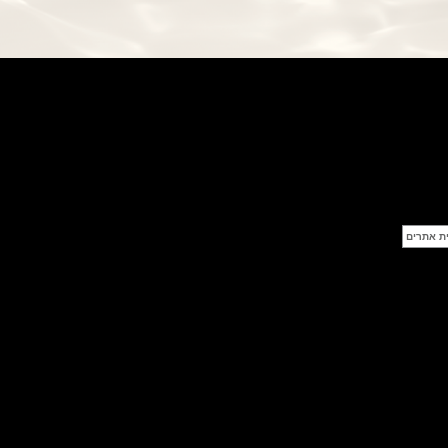
Chrono 44 Monaco Yacht Show
(27/09/2021)
פנראי חוגה ומנגנון שילדי Officine
Panerai Submersible S
BRABUS Shadow Black Ops
השעון בסדרה מוגבלת ש
(26/09/2021)
אומגה כרונוסקופ Omega
Speedmaster Chronoscope
(24/09/2021)
אודמר פיגה רויאל אוק בלוח שנה
נצחי Audemars Piguet Royal
Oak Perpetual Calendar
Titanium
(22/09/2021)
יגר לה קולטורה ריברסו מיניט רפיטר
Jaeger-LeCoultre Reverso
Tribute Minute Repeater
(21/09/2021)
אודמר פיגה קוד Audemars Piguet
Tourbillon Code 11.59
Openworked
(20/09/2021)
אוריס צלילה אפור Oris Divers
Sixty-Five Grey 40
(20/09/2021)