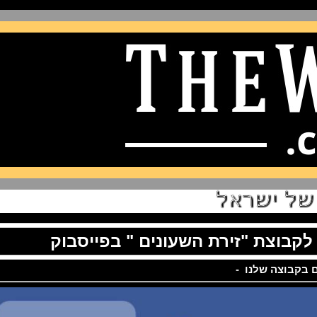
וצת "זירת השעונים " בפייסבוק
צה שלנו -