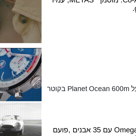
	הדגם השני הוא לנשים מבוסס על Planet Ocean 600m בקוטר 
Omega in-house caliber 8800 עם 35 אבנים ,פועם 