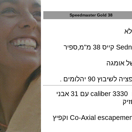
Speedmaster Gold 38
השעון זמין בזהב צהוב 18K או זהב Sedna קייס 38 מ"מ,ספיר
ומגה
יהלומים .
המנגנון מכני אוטומטי של אומגה דגם caliber 3330 עם 31 אבני
מנגנון כרונוגרף Column-wheel עם Co-Axial escapement וקפיץ