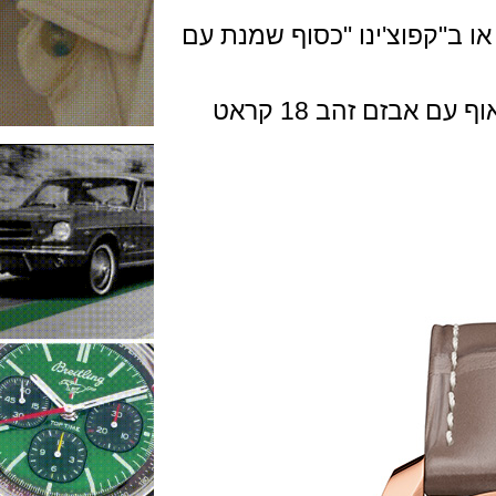
"קפוצ'ינו "כסוף שמנת עם
מגיע על רצועת עור ירוקה או חומה טאוף עם אבזם זהב 18 קראט