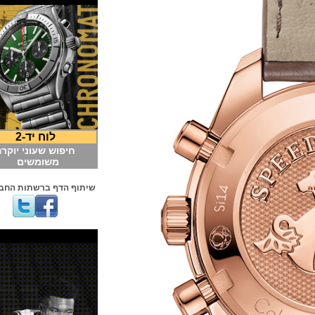
לוח יד-2
חיפוש שעוני יוקרה
משומשים
שיתוף הדף ברשתות החברתיות