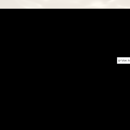
פנראי חוגה ומנגנון שילדי Officine
Panerai Submersible S
BRABUS Shadow Black Ops
השעון בסדרה מוגבלת ש
(26/09/2021)
אומגה כרונוסקופ Omega
Speedmaster Chronoscope
(24/09/2021)
אודמר פיגה רויאל אוק בלוח שנה
נצחי Audemars Piguet Royal
Oak Perpetual Calendar
Titanium
(22/09/2021)
יגר לה קולטורה ריברסו מיניט רפיטר
Jaeger-LeCoultre Reverso
Tribute Minute Repeater
(21/09/2021)
אודמר פיגה קוד Audemars Piguet
Tourbillon Code 11.59
Openworked
(20/09/2021)
אוריס צלילה אפור Oris Divers
Sixty-Five Grey 40
(20/09/2021)
פנראיי קרבוטק מיוחד Officine