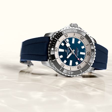
Piguet Royal Oak Concept
Flying Tourbillon
(07/10/2021)
אוריס מהדורת מטוסים מיוחדת Oris
Big Crown ProPilot Rega Fleet
(04/10/2021)
זניט מהדרות בוטיק Zenith
Chronomaster Original Boutique
Edition
(03/10/2021)
בל אנד רוס יהלומים Bell & Ross
BR 05 Diamond
(01/10/2021)
סייקו כרונוגרף Seiko Speed Timer
Automatic Chronograph
(30/09/2021)
יוליס נרדין Ulysse Nardin Marine
Megayacht
(29/09/2021)
בל אנד רוס שעון זהב שילדי Bell &
Ross BR 05 Skeleton Gold
(28/09/2021)
יוליס נרדין Ulysse Nardin Diver
Chrono 44 Monaco Yacht Show
(27/09/2021)