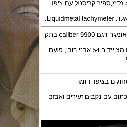
וי פלדת אל חלד בקוטר 44.2 מ"מ,ספיר קריסטל עם ציפוי
המנגנון מכני אוטמטי ביצור עצמי של אומגה דגם caliber 9900 בתקן
"Master Chronometer" של METAS מצוייד ב 54 אבני רובי, פועם
ם בציפוי חומר
 עם נקבים זעירים ואבזם