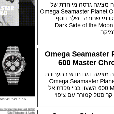
יגה גרסה מיוחדת של
Omega Seamaster Planet O
מי שחורה , שלב נוסף
יה של הדגם Dark Side of the Moon
ה
Omega Seamaste
600 Master 
יגה דגם חדש בתערוכת
Omega Seamaster Planet 
600 Master Chronometer השעון בנוי פלדת אל
 קריסטל קמורה עם ציפוי
מבזקי דגמי שעונים
רולקס Rolex Oyster Perpetual
GMT-Master II "Lefty"
(31/03/2022)