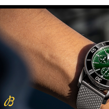
Beijing 2022
(29/10/2021)
פנראיי כרונוגרף Officine Panerai
Submersible Chrono Flyback
Mike Horn Edition
(28/10/2021)
גלאסהוטה אורגילנל 2022
Glashutte Original Senator
Excellence Perpetual Calendar
(27/10/2021)
פרלה 2022Perrelet Lab
Peripheral Dual Time Big Date
(26/10/2021)
ורסצ'ה כרונוגרף Versace Icon
Active Chronograph
(25/10/2021)
בלנקפיין Blancpain Fifty Fathoms
Bathyscaphe Bucherer Blue
(24/10/2021)
שעון IWC Chronograph Edition
IWC x Hot Wheels Racing Works
(19/10/2021)
פטק פיליפ כרונוגרף 2022Patek
Philippe Chronograph
Complications