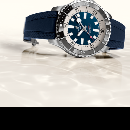
זניט מהדרות בוטיק Zenith
Chronomaster Original Boutique
Edition
(03/10/2021)
בל אנד רוס יהלומים Bell & Ross
BR 05 Diamond
(01/10/2021)
סייקו כרונוגרף Seiko Speed Timer
Automatic Chronograph
(30/09/2021)
יוליס נרדין Ulysse Nardin Marine
Megayacht
(29/09/2021)
בל אנד רוס שעון זהב שילדי Bell &
Ross BR 05 Skeleton Gold
(28/09/2021)
יוליס נרדין Ulysse Nardin Diver
Chrono 44 Monaco Yacht Show
(27/09/2021)
פנראי חוגה ומנגנון שילדי Officine
Panerai Submersible S
BRABUS Shadow Black Ops
השעון בסדרה מוגבלת ש
(26/09/2021)
אומגה כרונוסקופ Omega