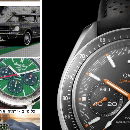
כל טיים - ירמיהו 6 ת"א