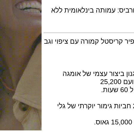
ביס: עמותה בינלאומית ללא
קוטר 40 מ"מ,ספיר קריסטל קמורה עם ציפוי וגב
יצור עצמי של אומגה
ן מזהב 18K קפיץ סיליקון, 2 חביות גימור יוקרתי של גלי