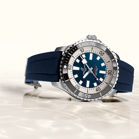
Chronomaster Original Boutique
Edition
(03/10/2021)
בל אנד רוס יהלומים Bell & Ross
BR 05 Diamond
(01/10/2021)
סייקו כרונוגרף Seiko Speed Timer
Automatic Chronograph
(30/09/2021)
יוליס נרדין Ulysse Nardin Marine
Megayacht
(29/09/2021)
בל אנד רוס שעון זהב שילדי Bell &
Ross BR 05 Skeleton Gold
(28/09/2021)
יוליס נרדין Ulysse Nardin Diver
Chrono 44 Monaco Yacht Show
(27/09/2021)
פנראי חוגה ומנגנון שילדי Officine
Panerai Submersible S
BRABUS Shadow Black Ops
השעון בסדרה מוגבלת ש
(26/09/2021)
אומגה כרונוסקופ Omega
Speedmaster Chronoscope