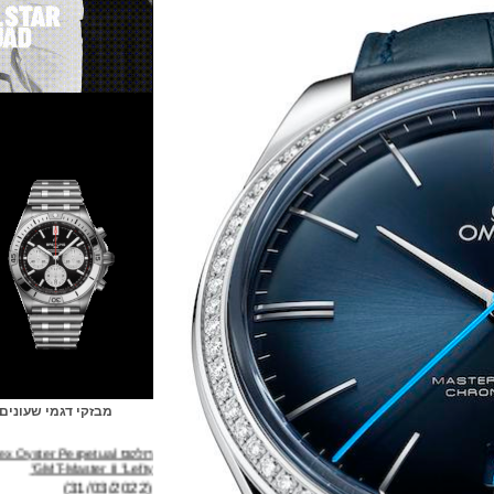
מבזקי דגמי שעונים
רולקס Rolex Oyster Perpetual
GMT-Master II "Lefty"
(31/03/2022)
ברייטלינג Breitling Avenger B01