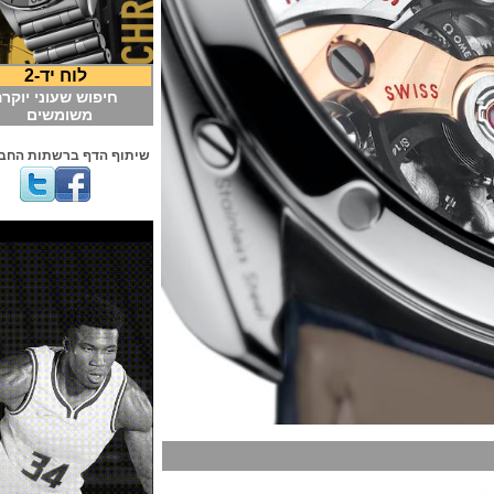
לוח יד-2
חיפוש שעוני יוקרה
משומשים
שיתוף הדף ברשתות החברתיות