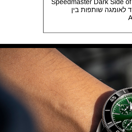
Speedmaster Dark Sid
(29/10/2021)
ומגה שותפות בין
פנראיי כרונוגרף Officine Panerai
Submersible Chrono Flyback
Mike Horn Edition
(28/10/2021)
גלאסהוטה אורגילנל 2022
Glashutte Original Senator
Excellence Perpetual Calendar
(27/10/2021)
פרלה 2022Perrelet Lab
Peripheral Dual Time Big Date
(26/10/2021)
ורסצ'ה כרונוגרף Versace Icon
Active Chronograph
(25/10/2021)
בלנקפיין Blancpain Fifty Fathoms
Bathyscaphe Bucherer Blue
(24/10/2021)
שעון IWC Chronograph Edition
IWC x Hot Wheels Racing Works
(19/10/2021)
פטק פיליפ כרונוגרף 2022Patek
Philippe Chronograph
Complications
(17/10/2021)