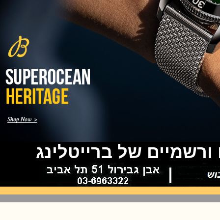
שעון צלילה פורטיס Fortis
Marinemaster M-44 Diver
(14/10/2021)
גרובל פורסיי זמן כדור הארץ
Greubel Forsey GMT Earth Final
Edition
(13/10/2021)
סייקו טרטל Seiko Prospex Sea
Turtle U.S. Special Edition
(11/10/2021)
אדוקס עם ב.מ.וו Edox and BMW
M Motorsports
(10/10/2021)
זניט נשים Zenith Chronomaster
Original
(08/10/2021)
שמיים של ברייטלינג
אודמר פיגה קונספט Audemars
Piguet Royal Oak Concept
Flying Tourbillon
(07/10/2021)
אוריס מהדורת מטוסים מיוחדת Oris
Big Crown ProPilot Rega Fleet
(04/10/2021)
זניט מהדרות בוטיק Zenith