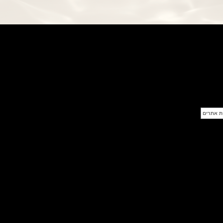
(24/09/2021)
אודמר פיגה רויאל אוק בלוח שנה
נצחי Audemars Piguet Royal
Oak Perpetual Calendar
Titanium
(22/09/2021)
יגר לה קולטורה ריברסו מיניט רפיטר
Jaeger-LeCoultre Reverso
Tribute Minute Repeater
(21/09/2021)
אודמר פיגה קוד Audemars Piguet
Tourbillon Code 11.59
Openworked
(20/09/2021)
אוריס צלילה אפור Oris Divers
Sixty-Five Grey 40
(20/09/2021)
פנראיי קרבוטק מיוחד Officine
Panerai Luminor Marina
Carbotech Blu Notte
(19/09/2021)
בל אנד רוס Bell & Ross BR 05
GMT
(14/09/2021)
אודמר פיגה מיניט רפיטר