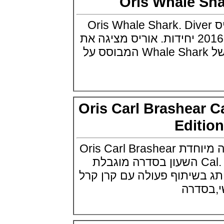
Oris Whale 
Edition
(03/10/2021)
ה חדשה של אוריס Oris Whale Shark. Diver
בל אנד רוס יהלומים Bell & Ross
BR 05 Diamond
מהדורה מוגבלת של 2016 יחידות. אוריס מציגה את
(01/10/2021)
המהדורה המוגבלת של Whale Shark המבוסס על
סייקו כרונוגרף Seiko Speed Timer
Automatic Chronograph
(30/09/2021)
יוליס נרדין Ulysse Nardin Marine
Megayacht
(29/09/2021)
Oris Carl Brashear
בל אנד רוס שעון זהב שילדי Bell &
Ross BR 05 Skeleton Gold
Edit
(28/09/2021)
יוליס נרדין Ulysse Nardin Diver
Chrono 44 Monaco Yacht Show
אוריס משיקה מהדורה מיוחדת Oris Carl Brashear
(27/09/2021)
Cal. 401 Limited Edition השעון בסדרה מוגבלת
פנראי חוגה ומנגנון שילדי Officine
Panerai Submersible S
ותג בשיתוף פעולה עם קרן קרל
BRABUS Shadow Black Ops
השעון בסדרה מוגבלת ש
דרה
(26/09/2021)
אומגה כרונוסקופ Omega
Speedmaster Chronoscope
(24/09/2021)