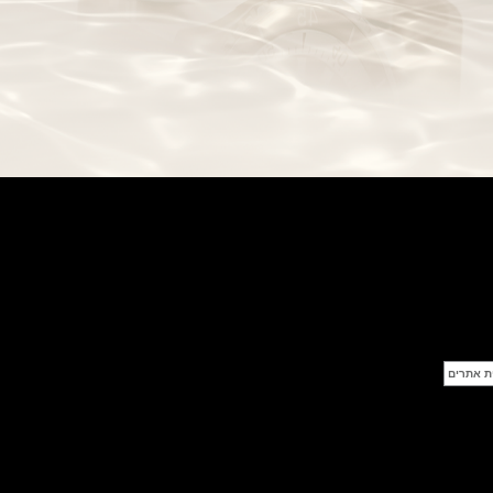
פטק פיליפ Patek Philippe Grand
Complication Desk Clock
(02/07/2021)
ברייטלינג אופנתי לנשים Breitling
SuperOcean Heritage 57 Pastel
Paradise
(30/06/2021)
ריצ'רד מייל רגטה Richard Mille
RM 60-01 Les Voiles de St.
Barth Chronograph
(29/06/2021)
יוליס נרדין Ulysse Nardin
Chronometer Titanium Blue
(28/06/2021)
טודור בלאק ביי ברונזה Tudor
Black Bay Fifty-Eight Bronze
(24/06/2021)
אדוקס צלילה 1000 מטר Edox Sky
Diver Neptunian 1000
(22/06/2021)
ברייטלינג תחרות איירון מן 2021 ®
ENDURANCE PRO IRONMAN
(21/06/2021)
מוריס לקרואה Maurice Lacroix
Gravity