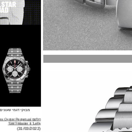
מבזקי דגמי שעונים
רולקס Rolex Oyster Perpetual
GMT-Master II "Lefty"
(31/03/2022)
ברייטלינג Breitling Avenger B01