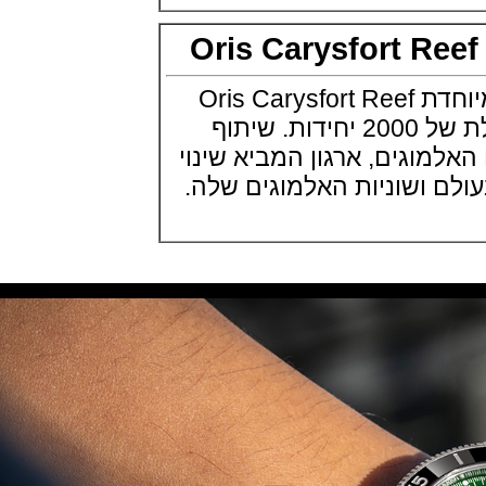
אוריס ארגון החילוץ האווירי רפואי
Oris Carysfort Re
בוצואנה Oris ProPilot Okavango
Air Rescue
(18/08/2021)
אוריס מציגה סדרה מיוחדת Oris Carysfort Reef
פיאז'ה פולו פנדה Piaget Polo
Panda Blue Chronograph
Diver מהדורה מוגבלת של 2000 יחידות. שיתוף
(06/08/2021)
וגים, ארגון המביא שינוי
ג'ירארד פרגו Girard-Perregaux
Laureato Absolute Ti 230
 ושוניות האלמוגים שלה.
(05/08/2021)
הובלו מהדורת חופי הים התיכון
ublot Mediterranean Sea
Boutique Collections
(01/08/2021)
שופארד Chopard Happy Ocean
300 Meters
(29/07/2021)
מוריס לקרואה Maurice Lacroix
Eliros 25th Anniversary
(27/07/2021)
יגר לה קולטורה Jaeger-LeCoultre
Rendez-Vous Dazzling Moon
Lazura
(26/07/2021)