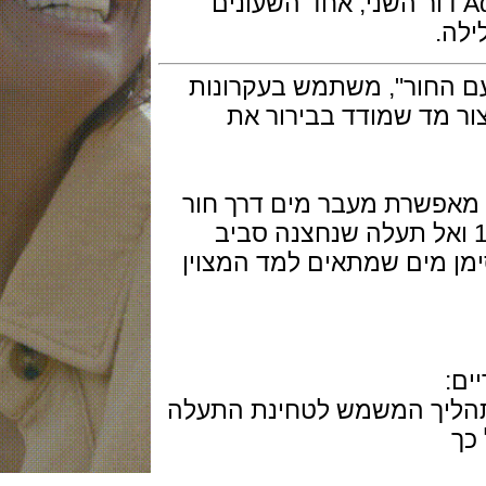
 מכריזה על דגם ה- Aquis Depth דור השני, אחד השעונים
.
שעון עם החור", משתמש בעקרונות
מד שמודד בבירור את
שרת מעבר מים דרך חור
ל תוך גביש הספיר בשעה 12 ואל תעלה שנחצנה סביב
 מים שמתאים למד המצוין
יך המשמש לטחינת התעלה