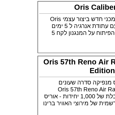
Minute Repeater Supersonnerie
Oris Cal
(14/09/2021)
שעון IWC לצי האמריקאי ארה"ב
IWC Pilot Watch Chronographs
אוריס משיקה מנגנון מכני חדש ביצור עצמי Oris
for the U.S. Navy
Caliber 400 מנגנון עם עתודת אנרגיה ל 5 ימים
(13/09/2021)
ואחריות ל 10 שנים . הפיתוח על המנגנון לקח 5
שופארד מילה מילה פורשה
Chopard Mille Miglia GTS
Luftgekühlt Edition
(12/09/2021)
מידו צלילה Mido Ocean Star
200C
(05/09/2021)
Oris 57th Reno A
IWC שאפהאוזן קרמי IWC Pilot
Automatic Blue Ceramic
Edit
(05/09/2021)
אודמר פיגה 2021 רויאל אוק
יקה סדרה שעונים
אופשור Audemars Piguet Royal
Oak Offshore Collections 2021
Oris 57th Reno Air R
(02/09/2021)
Edition מהדורה מוגבלת של 1,000 יחידות - אוריס
אודמר פיגה 2021 רויאל אוק
אופשור Audemars Piguet Royal
של מירוצי האוויר ברינו
Oak Offshore Collections 2021
(02/09/2021)
ברייטלניג מכוניות קלאסיות