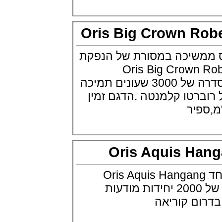
Breitling Top Time Classic Cars
Collection
(01/09/2021)
Oris Big Crown R
יוליס נרדין Ulysse Nardin Marine
Torpilleur Collection
(31/08/2021)
שיכה במסורת של הנפקת
אוריס אופסיס הדייט Oris Aquis
 Oris Big Crown Roberto
Date Upcycle
(31/08/2021)
Clemente ומנפיקה סדרה של 3000 שעונים תמיכה
זניט Zenith Defy 21 Patrick
רטו קלמנטה .הדגם זמין
Mouratoglou Edition
(27/08/2021)
שעוני IWC בחלל IWC Pilot
Chronograph Ceramic
Inspiration4
(27/08/2021)
Oris Aquis H
גרנד סייקו Grand Seiko Spring
Drive 5 Days Minamo Ref.
SLGA007
ריס מציגה שעו מיוחד Oris Aquis Hangang
(25/08/2021)
Diver סדרה מוגבלת של 2000 יחידות מודעות
לוקמן Locman Mare 300
Automatic Diver
ם קוריאה
(23/08/2021)
טיסו Tissot PRX Powermatic 80
(22/08/2021)