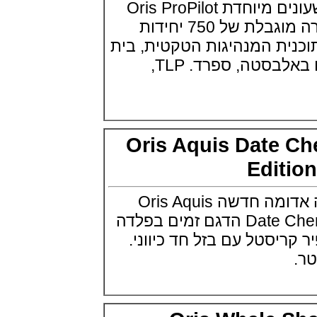
אוריס מציגה סדרת שעונים מיוחדת Oris ProPilot
שעון צלילה פורטיס Fortis
Marinemaster M-44 Diver
TLP Albacete מהדורה מוגבלת של 750 יחידות
(14/10/2021)
ת המנהיגות הטקטית, בית
גרובל פורסיי זמן כדור הארץ
Greubel Forsey GMT Earth Final
ספר להכשרת טייסים באלבסטה, ספרד. TLP,
Edition
(13/10/2021)
סייקו טרטל Seiko Prospex Sea
Turtle U.S. Special Edition
(11/10/2021)
אדוקס עם ב.מ.וו Edox and BMW
Oris Aquis Date 
M Motorsports
(10/10/2021)
Edit
זניט נשים Zenith Chronomaster
Original
(08/10/2021)
אוריס מציגה מהדורה אדומה חדשה Oris Aquis
אודמר פיגה קונספט Audemars
Date Cherry Red Dial Edition הדגם זמים בפלדה
Piguet Royal Oak Concept
Flying Tourbillon
פיר קריסטל עם בזל חד כיווני.
(07/10/2021)
אוריס מהדורת מטוסים מיוחדת Oris
Big Crown ProPilot Rega Fleet
(04/10/2021)
זניט מהדרות בוטיק Zenith
Chronomaster Original Boutique