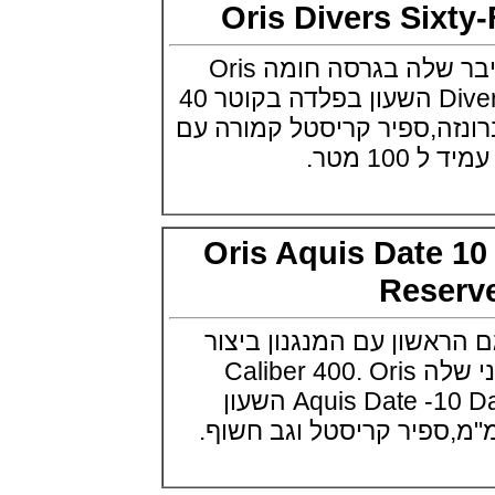
Oris Divers Si
אודמר פיגה רויאל אוק בלוח שנה
נצחי Audemars Piguet Royal
Oak Perpetual Calendar
אוריס מציגה את הדייבר שלה בגרסה חומה Oris
Titanium
(22/09/2021)
Divers Sixty-Five Brown השעון בפלדה בקוטר 40
יגר לה קולטורה ריברסו מיניט רפיטר
זה,ספיר קריסטל קמורה עם
Jaeger-LeCoultre Reverso
Tribute Minute Repeater
מטר.
(21/09/2021)
אודמר פיגה קוד Audemars Piguet
Tourbillon Code 11.59
Openworked
Oris Aquis Date
(20/09/2021)
אוריס צלילה אפור Oris Divers
Rese
Sixty-Five Grey 40
(20/09/2021)
שון עם המנגנון ביצור
פנראיי קרבוטק מיוחד Officine
Panerai Luminor Marina
עצמי 10 ימים החדשני שלה Caliber 400. Oris
Carbotech Blu Notte
(19/09/2021)
Aquis Date -10 Days Power Reserve השעון
בל אנד רוס Bell & Ross BR 05
GMT
(14/09/2021)
אודמר פיגה מיניט רפיטר
Audemars Piguet Royal Oak