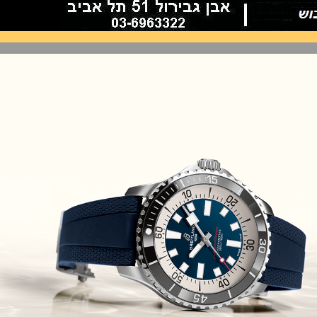
Omega Seamaster Aqua Terra
Tokyo
(09/07/2021)
פנראי ג'ימי צ'ין Officine Panerai
Submersible Chrono Flyback
Jimmy Chin Editions
(08/07/2021)
שען אודמר פיגה Audemars Piguet
Royal Oak Frosted Gold 34
(08/07/2021)
אודמר פיגה Audemars Piguet
Royal Oak Black Ceramic 34
(07/07/2021)
יגר לה קולטורה Jaeger-LeCoultre
Reverso Tribute Enamel
(06/07/2021)
בריגה ONLY WATCH 2021
Breguet Type XX
(05/07/2021)
טאג הויר מונקו TAG Heuer
Carbon Monaco
(04/07/2021)
טודור Tudor Black Bay GMT One
(02/07/2021)