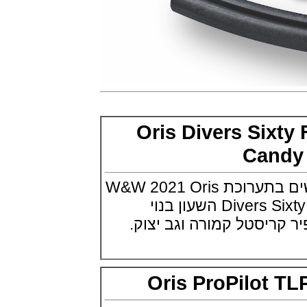
(29/10/2021)
פנראיי כרונוגרף Officine Panerai
Submersible Chrono Flyback
Mike Horn Edition
(28/10/2021)
גלאסהוטה אורגילנל 2022
Glashutte Original Senator
Excellence Perpetual Calendar
(27/10/2021)
פרלה 2022Perrelet Lab
Peripheral Dual Time Big Date
Oris Divers Six
(26/10/2021)
Ca
ורסצ'ה כרונוגרף Versace Icon
Active Chronograph
(25/10/2021)
אוריס מציגה דגמי נשים בתערוכת W&W 2021 Oris
בלנקפיין Blancpain Fifty Fathoms
Bathyscaphe Bucherer Blue
Divers Sixty Five Cotton Candy השעון בנוי
(24/10/2021)
שעון IWC Chronograph Edition
IWC x Hot Wheels Racing Works
(19/10/2021)
פטק פיליפ כרונוגרף 2022Patek
Philippe Chronograph
Oris ProPilot
Complications
(17/10/2021)