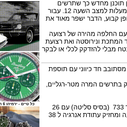
כנן מחדש כך שתרשים
ההמרה מטר-רגל מוגדר תמיד ב -90 מעלות למצב השעה 12. עבור
וע, הדבר ישפר מאוד את
תכת ונירוסטה ואת רצועת
בלי להזדקק לכלי או לבקר
 מ"מ. בזל מסתובב חד כיווני עם תוספת
תרשים המרה מטר-רגליים,
כל טיים - ירמיהו 6 ת"א
מנגנון מכני אוטומטי של אוריס קליבר 733 (בסיס סליטה) עם 26
אבני רובי,פועם 28,800 פעימות לשעה ומחזיק עתודת אנרגיה ל 38