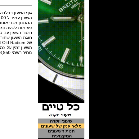
גוף השעון בפלדה בקוטר 43 מ"מ,בזל אלומיניום מסתובב לכיוון אחד, ספיר 
השעון עמיד ל 100 מטר.
פעימות לשעה ומחזיק א
רוטור השעון עם ס
של Light Old Radium. .
השעון זמין על צמיד פלדה 21 מ"מ או רצו
מחיר רשמי 3,950 פרנק שוויצרי.
שעוני יוקרה
מלאי ענק של שעונים
חנות השעונים
המקצועית