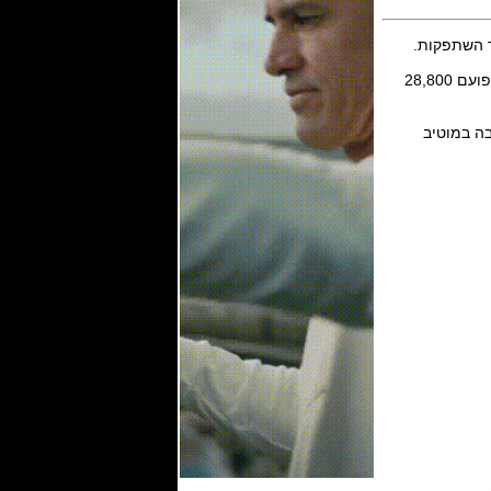
המנגנון מכני אוטומטי של אוריס דגם caliber 771 מבוסס על Sellita SW510 עם 27 אבני רובי, פועם 28,800
 זרחני סופר לומינובה במוטיב