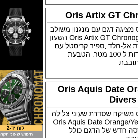
Oris Artix GT
גה דגם עם מנגנון משולב
מורכבות ביצור Oris Artix GT Chronograph השעון
דת אל-חלד ,ספיר קריסטל עם
ציפוי , גב חשוף ועמידות ל 100 מטר. הטבעת
בת
Oris Aquis Date
Div
יקה שסדרת שעוני צלילה
Oris Aquis Date Orange/Ye
לוח יד-2
חדש של הדגם כולל
חיפוש שעוני יוקרה