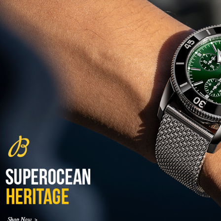
גלאסהוטה אורגילנל 2022
Glashutte Original Senator
Excellence Perpetual Calendar
(27/10/2021)
פרלה 2022Perrelet Lab
Peripheral Dual Time Big Date
(26/10/2021)
ורסצ'ה כרונוגרף Versace Icon
Active Chronograph
(25/10/2021)
בלנקפיין Blancpain Fifty Fathoms
Bathyscaphe Bucherer Blue
(24/10/2021)
שעון IWC Chronograph Edition
IWC x Hot Wheels Racing Works
(19/10/2021)
פטק פיליפ כרונוגרף 2022Patek
Philippe Chronograph
Complications
(17/10/2021)
שעון צלילה פורטיס Fortis
Marinemaster M-44 Diver
(14/10/2021)
גרובל פורסיי זמן כדור הארץ
Greubel Forsey GMT Earth Final