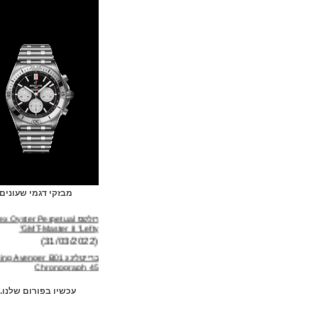
מבזקי דגמי שעונים
רולקס Rolex Oyster Perpetual
GMT-Master II "Lefty"
(31/03/2022)
ברייטלינג Breitling Avenger B01
Chronograph 45
(04/02/2022)
אוריס Oris Big Crown Pointer
עכשיו בפורום שלנו...
Date Cervo Volante
(14/01/2022)
שפהאוזן