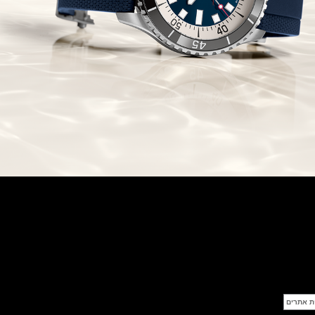
סייקו כרונוגרף Seiko Speed Timer
Automatic Chronograph
(30/09/2021)
יוליס נרדין Ulysse Nardin Marine
Megayacht
(29/09/2021)
בל אנד רוס שעון זהב שילדי Bell &
Ross BR 05 Skeleton Gold
(28/09/2021)
יוליס נרדין Ulysse Nardin Diver
Chrono 44 Monaco Yacht Show
(27/09/2021)
פנראי חוגה ומנגנון שילדי Officine
Panerai Submersible S
BRABUS Shadow Black Ops
השעון בסדרה מוגבלת ש
(26/09/2021)
אומגה כרונוסקופ Omega
Speedmaster Chronoscope
(24/09/2021)
אודמר פיגה רויאל אוק בלוח שנה
נצחי Audemars Piguet Royal
Oak Perpetual Calendar
Titanium
(22/09/2021)