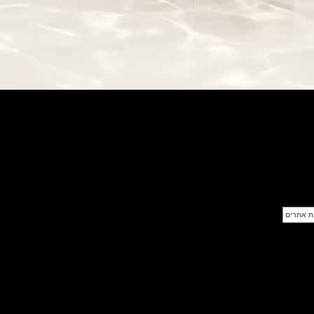
בל אנד רוס שעון זהב שילדי Bell &
Ross BR 05 Skeleton Gold
(28/09/2021)
יוליס נרדין Ulysse Nardin Diver
Chrono 44 Monaco Yacht Show
(27/09/2021)
פנראי חוגה ומנגנון שילדי Officine
Panerai Submersible S
BRABUS Shadow Black Ops
השעון בסדרה מוגבלת ש
(26/09/2021)
אומגה כרונוסקופ Omega
Speedmaster Chronoscope
(24/09/2021)
אודמר פיגה רויאל אוק בלוח שנה
נצחי Audemars Piguet Royal
Oak Perpetual Calendar
Titanium
(22/09/2021)
יגר לה קולטורה ריברסו מיניט רפיטר
Jaeger-LeCoultre Reverso
Tribute Minute Repeater
(21/09/2021)
אודמר פיגה קוד Audemars Piguet
Tourbillon Code 11.59
Openworked