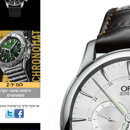
לוח יד-2
חיפוש שעוני יוקרה
משומשים
שיתוף הדף ברשתות החברתיות