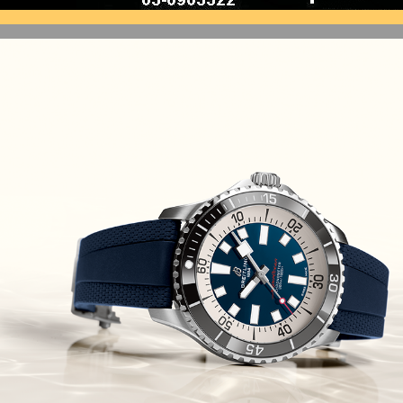
(10/10/2021)
זניט נשים Zenith Chronomaster
Original
(08/10/2021)
אודמר פיגה קונספט Audemars
Piguet Royal Oak Concept
Flying Tourbillon
(07/10/2021)
אוריס מהדורת מטוסים מיוחדת Oris
Big Crown ProPilot Rega Fleet
(04/10/2021)
זניט מהדרות בוטיק Zenith
Chronomaster Original Boutique
Edition
(03/10/2021)
בל אנד רוס יהלומים Bell & Ross
BR 05 Diamond
(01/10/2021)
סייקו כרונוגרף Seiko Speed Timer
Automatic Chronograph
(30/09/2021)
יוליס נרדין Ulysse Nardin Marine
Megayacht
(29/09/2021)