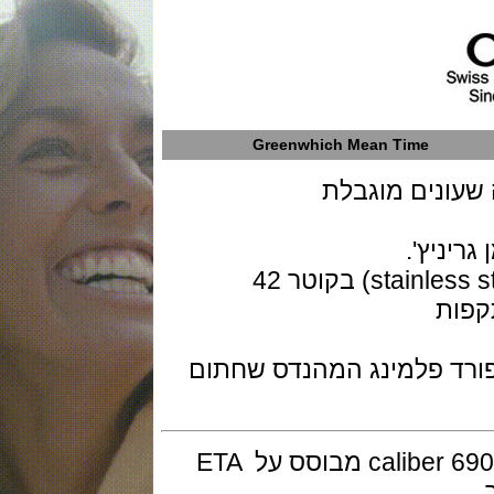
Greenwhich Mean Time
נים מוגבלת
גוף השעון עשוי פלדת אחל חלד ( stainless steel) בקוטר 42
ת
ד פלמינג המהנדס שחתום
המנגנון מכני אוטומטי של אוריס דגם caliber 690 מבוסס על ETA