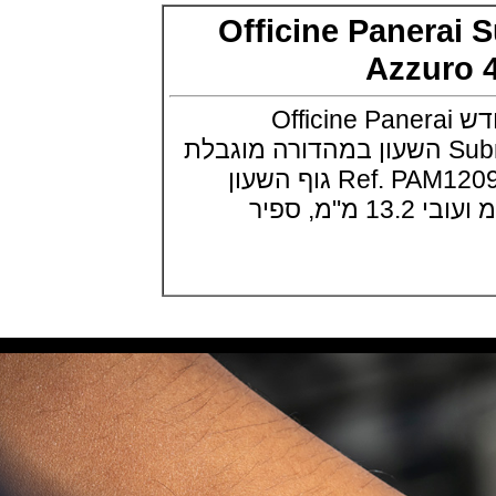
Minute Repeater Supersonnerie
Officine Paner
(14/09/2021)
Azzur
שעון IWC לצי האמריקאי ארה"ב
IWC Pilot Watch Chronographs
for the U.S. Navy
(13/09/2021)
נראיי מציגים דגם חדש Officine Panerai
שופארד מילה מילה פורשה
Submersible Azzuro 42 השעון במהדורה מוגבלת
Chopard Mille Miglia GTS
Luftgekühlt Edition
של 500 יחידות דגם Ref. PAM1209 גוף השעון
(12/09/2021)
בפלדה בקוטר 42 מ"מ ועובי 13.2 מ"מ, ספיר
מידו צלילה Mido Ocean Star
200C
(05/09/2021)
IWC שאפהאוזן קרמי IWC Pilot
Automatic Blue Ceramic
(05/09/2021)
אודמר פיגה 2021 רויאל אוק
אופשור Audemars Piguet Royal
Oak Offshore Collections 2021
(02/09/2021)
אודמר פיגה 2021 רויאל אוק
אופשור Audemars Piguet Royal
Oak Offshore Collections 2021
(02/09/2021)
ברייטלניג מכוניות קלאסיות