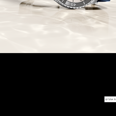
פנראי רדיומיר Officine Panerai
Radiomir Eilean
(25/07/2021)
בריגה לנשים Breguet Reine de
Naples 8938
(22/07/2021)
גראהם Graham Fortress
Monopusher Chrono
(20/07/2021)
שופאד גולף Chopard Happy
Sport Golf Edition
(19/07/2021)
ריצ'רד מייל Richard Mille RM 029
Le Mans Classic
(16/07/2021)
יגר לה קולטורה 1,104 יהלומים בסך
כולל של 7.84 קראט
(15/07/2021)
דוקסה לבן DOXA SUB 200
Whitepearl
(14/07/2021)
בל אנד רוס Bell & Ross BR 03-94
Patrouille de France
(13/07/2021)