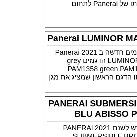
(29/10/2021)
יחידות מסמן את חזרתו של Panerai לתחום
פנראיי כרונוגרף Officine Panerai
Submersible Chrono Flyback
Mike Horn Edition
(28/10/2021)
גלאסהוטה אורגילנל 2022
Glashutte Original Senator
Panerai LUMINOR
Excellence Perpetual Calendar
(27/10/2021)
נראי מציגה סדרת דגמים חדשה ב 2021 Panerai
פרלה 2022Perrelet Lab
Peripheral Dual Time Big Date
LUMINOR MARINA eSTEEL הדגמים grey
(26/10/2021)
PAM1358 green 
ורסצ'ה כרונוגרף Versace Icon
Active Chronograph
גם הראשון שמציג את מגן
(25/10/2021)
בלנקפיין Blancpain Fifty Fathoms
Bathyscaphe Bucherer Blue
(24/10/2021)
PANERAI SUBME
שעון IWC Chronograph Edition
IWC x Hot Wheels Racing Works
BLU ABISS
(19/10/2021)
פטק פיליפ כרונוגרף 2022Patek
Philippe Chronograph
פנראי מציגה דגם חדש לשנת 2021 PANERAI
Complications
(17/10/2021)
SUBMERSIBLE 