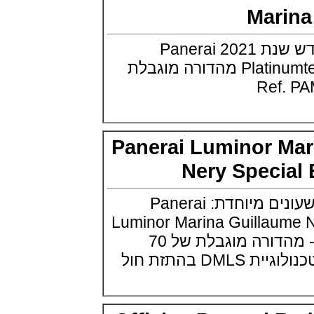
Edition
Mar
(03/10/2021)
בל אנד רוס יהלומים Bell & Ross
פנראי משיקה דגם חדש שנת 2021 Panerai
BR 05 Diamond
(01/10/2021)
Platinumtech Luminor Marina מהדורה מוגבלת
סייקו כרונוגרף Seiko Speed Timer
Automatic Chronograph
(30/09/2021)
יוליס נרדין Ulysse Nardin Marine
Megayacht
(29/09/2021)
Panerai Luminor 
בל אנד רוס שעון זהב שילדי Bell &
Ross BR 05 Skeleton Gold
Nery Speci
(28/09/2021)
יוליס נרדין Ulysse Nardin Diver
פנראיי מציגה סדרת שעונים מיוחדת: Panerai
Chrono 44 Monaco Yacht Show
(27/09/2021)
Luminor Marina Guillaum
פנראי חוגה ומנגנון שילדי Officine
דגם Ref. PAM1122 - מהדורה מוגבלת של 70
Panerai Submersible S
BRABUS Shadow Black Ops
התזת חול
השעון בסדרה מוגבלת ש
(26/09/2021)
אומגה כרונוסקופ Omega
Speedmaster Chronoscope
(24/09/2021)