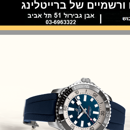
שמיים של ברייטלינג
אוריס ארגון החילוץ האווירי רפואי
בוצואנה Oris ProPilot Okavango
Air Rescue
(18/08/2021)
פיאז'ה פולו פנדה Piaget Polo
Panda Blue Chronograph
(06/08/2021)
ג'ירארד פרגו Girard-Perregaux
Laureato Absolute Ti 230
(05/08/2021)
הובלו מהדורת חופי הים התיכון
ublot Mediterranean Sea
Boutique Collections
(01/08/2021)
שופארד Chopard Happy Ocean
300 Meters
(29/07/2021)
מוריס לקרואה Maurice Lacroix
Eliros 25th Anniversary
(27/07/2021)
יגר לה קולטורה Jaeger-LeCoultre
Rendez-Vous Dazzling Moon
Lazura
(26/07/2021)