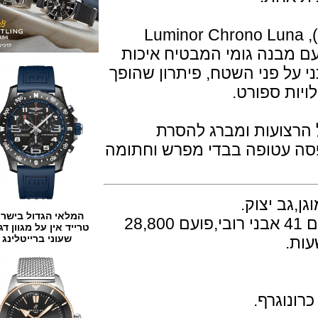
מים עד 10 בר (יותר 100 מטר), Luminor Chrono Luna
ם מבנה גומי המבטיח איכות
ל פני השטח, פיתרון שהופך
ועות ומברג להסרת
עטופה בבדי מפרש וחתומה
המלאי הגדול בישראל
מנגנון קליבר P.9200 מכני אוטומטי עם 41 אבני רובי,פועם 28,800
טרייד אין על מגוון דגמים
שעוני ברייטלינג
וגרף.