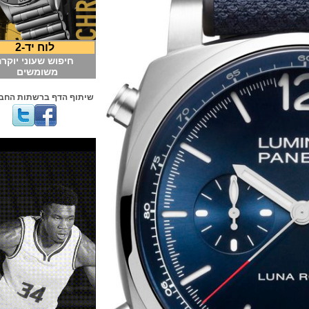
לוח יד-2
חיפוש שעוני יוקרה
משומשים
שיתוף הדף ברשתות החברתיות