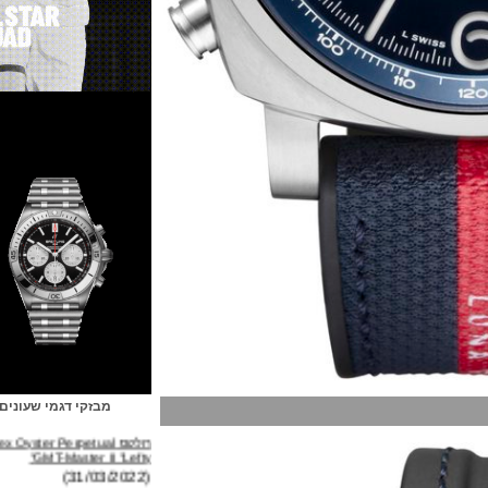
מבזקי דגמי שעונים
רולקס Rolex Oyster Perpetual
GMT-Master II "Lefty"
(31/03/2022)
ברייטלינג Breitling Avenger B01