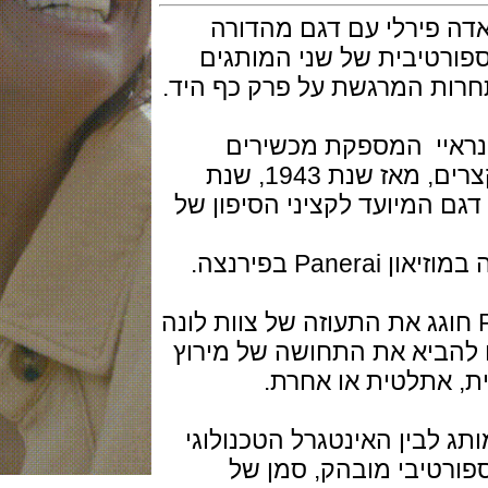
פירלי עם דגם מהדורה
יבית של שני המותגים
המרגשת על פרק כף היד.
יי המספקת מכשירים
מכניים מתקדמים למדידת מרווחים קצרים, מאז שנת 1943, שנת
מיועד לקציני הסיפון של
פירנצה.
רונוגרף המתקדם של Panerai חוגג את התעוזה של צוות לונה
יא את התחושה של מירוץ
אתלטית או אחרת.
בין האינטגרל הטכנולוגי
רטיבי מובהק, סמן של