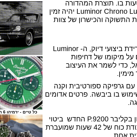
בו. תוצרת המהדורה
המוגבלת, ה- Luminor Chrono Luna Rossa PAM01303 יהיה זמין
ת התשוקה והכישרון של צוות
הרחבה של קו Luminor המוקדש למדידת ביצועי דיוק, ה- Luminor
ל מיקומו של דחיפות
י לשמר את העיצוב
ן.
גרפיקה ספורטיבית וקנה
בו ביבשה. פרטים אדומים
כל טיים - ירמיהו 6 ת"א
שורש הדיוק של המודל, ותפקידיו טמון בקליבר P.9200 החדש ביטוי
מוחשי לכרונוגרף. מנגנון אמין עם עתודת כוח של 42 שעות שמועברת
חת.