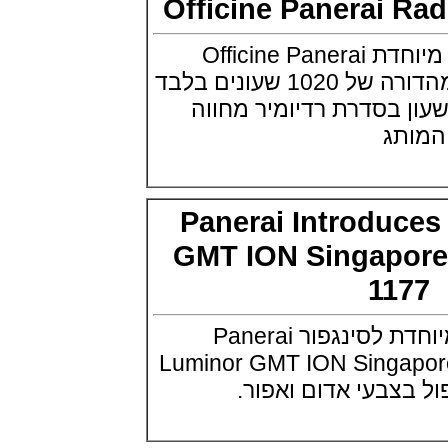
Officine Panerai 
אודמר פיגה רויאל אוק בלוח שנה
נצחי Audemars Piguet Royal
פנראיי משיקה סדרה מיוחדת Officine Panerai
Oak Perpetual Calendar
Titanium
Radiomir Venti 45 מהדורה של 1020 שעונים בלבד
(22/09/2021)
Ref.  השעון בסדרת רדיומיר מחווה
יגר לה קולטורה ריברסו מיניט רפיטר
Jaeger-LeCoultre Reverso
תג
Tribute Minute Repeater
(21/09/2021)
אודמר פיגה קוד Audemars Piguet
Tourbillon Code 11.59
Openworked
Panerai Introdu
(20/09/2021)
GMT ION Singapo
אוריס צלילה אפור Oris Divers
Sixty-Five Grey 40
(20/09/2021)
11
פנראיי קרבוטק מיוחד Officine
Panerai Luminor Marina
פנראי מציגה גרסה מיוחדת לסינגפור Panerai
Carbotech Blu Notte
(19/09/2021)
Luminor GMT ION Singa
בל אנד רוס Bell & Ross BR 05
בצבעי אדום ואפור.
GMT
(14/09/2021)
אודמר פיגה מיניט רפיטר
Audemars Piguet Royal Oak