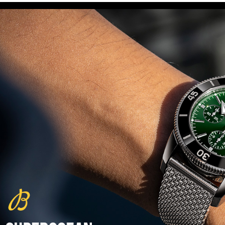
(29/10/2021)
פנראיי כרונוגרף Officine Panerai
Submersible Chrono Flyback
Mike Horn Edition
(28/10/2021)
גלאסהוטה אורגילנל 2022
Glashutte Original Senator
Excellence Perpetual Calendar
(27/10/2021)
פרלה 2022Perrelet Lab
Peripheral Dual Time Big Date
(26/10/2021)
ורסצ'ה כרונוגרף Versace Icon
Active Chronograph
(25/10/2021)
בלנקפיין Blancpain Fifty Fathoms
Bathyscaphe Bucherer Blue
(24/10/2021)
שעון IWC Chronograph Edition
IWC x Hot Wheels Racing Works
(19/10/2021)
פטק פיליפ כרונוגרף 2022Patek
Philippe Chronograph
Complications
(17/10/2021)