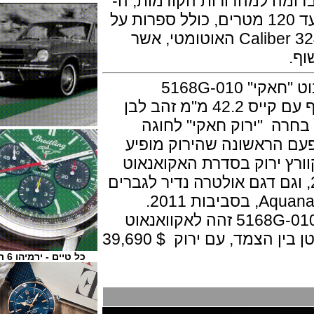
ה למהדורות הקודמות, ה-
Aquanaut 5168G עדיין עמיד במים עד 120 מטרים, כולל ספרות על
הלוח וחלון תאריך, המנגנון הוא ה- Caliber 324 האוטומטי, אשר
עוד הצטרפו Aquanaut 5168G לאוסף עם קייס 42.2 מ"מ זהב לבן
 "ירוק חאקי" לחוגה
 הראשונה שהירוק מופיע
 בקוורץ ירוק בסדרת האקואנאוט
5067A שהושק בשנת 2014, וגם דגם אולטרה נדיר לגברים
פרט לצבע, מפרט החאקי אקוואנאט 5168G-010 זהה לאקוואנאוט
הכחול 5168G-001.יש הבדל מחיר קטן בין הצמד, עם ירוק $ 39,690
כל טיים - ירמיהו 6 ת"א