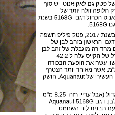
טק גם לאקואנוט יש סוף
פה זולה יותר של
נאוטילוס., פטק פיליפ הציגו את האקואנוט הכחול דגם 5168G בשנת
לציון יום השנה ה -20 של Aquanaut בשנת 2017, פטק פיליפ חשפה
ה הדגם הראשון בזהב לבן של
דורה מוגבלת של זהב לבן
5650G שוחרר באותה שנה), גם הגודל של הקייס עלה ל 42.2
 ה Aquanaut הראשון עשה את הופעת הבכורה
1, עם קייס של 35.6 מ"מ, אשר מאוחר יותר הצטרף
דגם גדול יותר 38.8 מ"מ . ביום השנה העשירי של Aquanaut, הושק
בהווה יש לנו את הדגם ב 42.2 מ"מ גדול (אבל עדיין רזה 8.25 מ"מ
עובי) Ref. 5168 שזמין אך ורק בזהב לבן. דגם Aquanaut 5168G
חול עם תבנית לוח השחמט