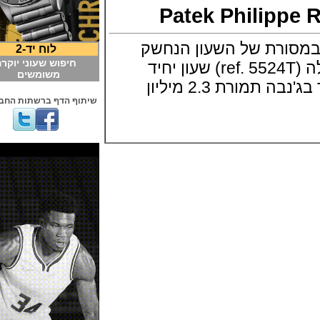
Patek Philipp
רת של השעון הנחשק
לוח יד-2
חיפוש שעוני יוקרה
ביותר, דגם מיוחד שלה (ref. 5524T) שעון יחיד
משומשים
בסדרה מיוחדת נמכר בג'נבה תמורת 2.3 מיליון
שיתוף הדף ברשתות החברתיות