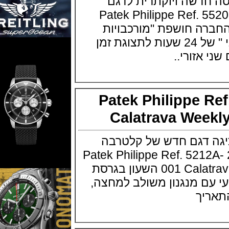
דשה ויוקתרית לדגם
Patek Philippe Ref. 5520P-0
Alarm Tra החברה חושפת "מורכבויות
יוקרתיות "מעורר מכני " של 24 שעות לתצוגת זמן
זורי..
Patek Philippe 
Calatrava Wee
דגם חדש של קלטרבה
כת באזל 2019 Patek Philippe Ref. 5212A-
001 Calatrava Weekly Calendar השעון בגרסת
 מנגנון משולב למחצה,
יך