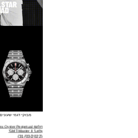
מבזקי דגמי שעונים
רולקס Rolex Oyster Perpetual
GMT-Master II "Lefty"
(31/03/2022)