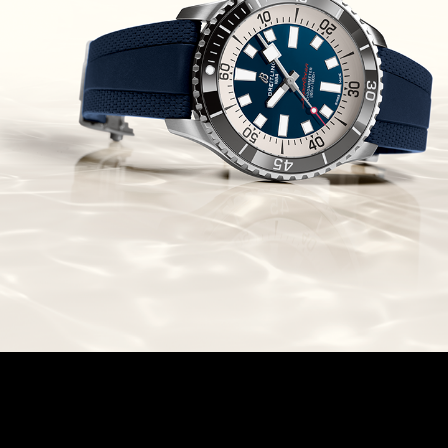
Chronomaster Original Boutique
Edition
(03/10/2021)
בל אנד רוס יהלומים Bell & Ross
BR 05 Diamond
(01/10/2021)
סייקו כרונוגרף Seiko Speed Timer
Automatic Chronograph
(30/09/2021)
יוליס נרדין Ulysse Nardin Marine
Megayacht
(29/09/2021)
בל אנד רוס שעון זהב שילדי Bell &
Ross BR 05 Skeleton Gold
(28/09/2021)
יוליס נרדין Ulysse Nardin Diver
Chrono 44 Monaco Yacht Show
(27/09/2021)
פנראי חוגה ומנגנון שילדי Officine
Panerai Submersible S
BRABUS Shadow Black Ops
השעון בסדרה מוגבלת ש
(26/09/2021)
אומגה כרונוסקופ Omega
Speedmaster Chronoscope