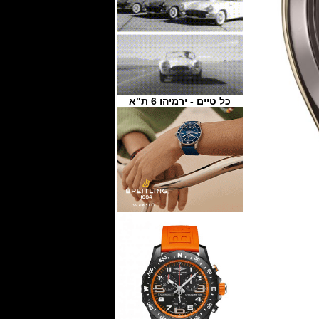
כל טיים - ירמיהו 6 ת"א