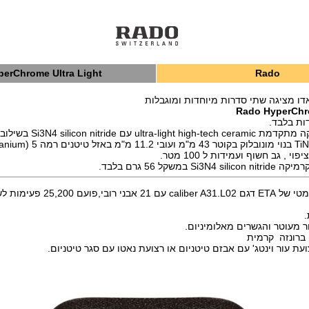
perChrome Ultra Light
Rado
ו מציגה שתי סדרות מיוחדות ומוגבלות
Rado HyperChro
 עם Si3N4 silicon nitride בשילוב טיטניום
grade 5 titanium)
 , גב חשוף ועמידות ל 100 מטר.
 במשקל 56 גרם בלבד.
המנגנון מכני אוטומטי של ETA דגם liber A31.L02
ור מעוטר והגשרים מאלומיניום.
 ברונזה קרמית
עת עור וינטג' עם אבזם טיטניום או רצועת נאטו עם סגר טיטניום.