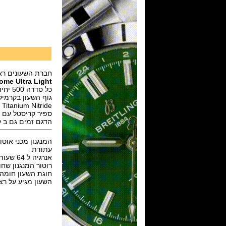
חברת השעונים ראד
me Ultra Light
כל סדרה 500 יחידות בלבד.
גוף השעון בקרמיקה מתקדמת ultra-light high-tech ceramic
TiN Titanium Nitride בנוי מונובלוק בקוטר 43 מ"מ ועובי 11.2 מ"מ באזל טיטנים רמה 5 (
ספיר קריסטל עם ציפוי
הדגם זמים גם ב קרמיקה Si3N4 silicon nitride
עתודת
אנרגיה ל 64 שעות.
רוטור המנגנון שח
חוגת השעון חומה
השעון מגיע על רצו