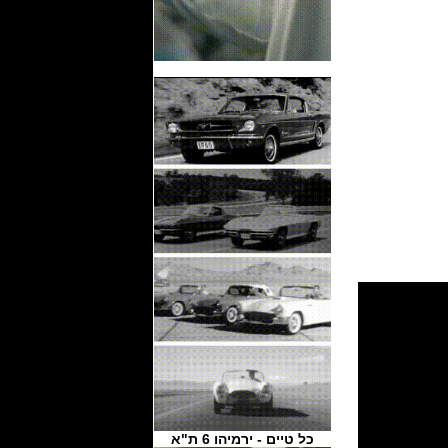
כל טיים - ירמיהו 6 ת"א