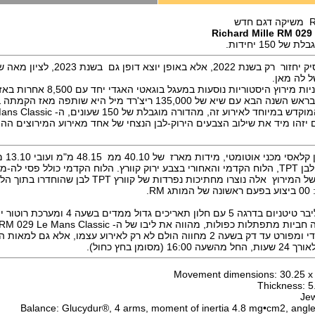
Richard Mille RM 029
150 יחידות.
מירוץ לה מאן קלאסיק יחזור רק בשנת 2022, אל
בדרך כלל, 700 מכוניות מירוץ היסטוריות נוסעות
את הדגם השמיני המוקדש במיוחד לאירוע זה, מהדו
 יזהו מיד את שילוב הצבעים הירוק-לבן הנצחי של אחד מאירוע המירוצים ההי
גוש מוצק של קוורץ לבן TPT, הלוח הקדמי והאחורי בצבע ירוק קוורץ. הלוח הקדמי כולל פסי ל
האופייניים למיתוג של המירוץ אלה נוצרו מחתיכות נפרדות של ק
מנגנון - RMAS7 קליבר טיטניום בדרגה 5 עם חלון תאריכים גדול ממדים ב
דלפק 24 שעות ייעודי ומפורט עד דק בשעה 2 מחווה הולם לא רק לאירוע עצמו, אלא ג
סומן בחץ כחול).