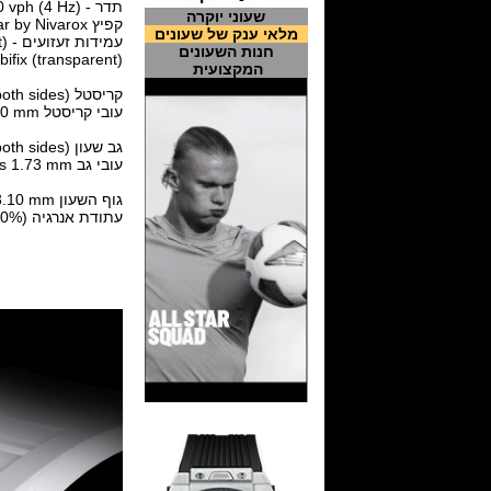
תדר - Frequency: 28,800 vph (4 Hz)
שעוני יוקרה
קפיץ Balance spring: elinvar by Nivarox®
מלאי ענק של שעונים
עמידות זעזועים - Shock protection: INCABLOC 908.22.211.100 (transparent)
חנות השעונים
ifix (transparent)
המקצועית
קריסטל In sapphire (1,800 Vickers) with anti-glare treatment (both sides)
עובי קריסטל Thickness: 1.50 mm
גב שעון In sapphire with anti-glare treatment (both sides)
עובי גב Thickness: 1.00 mm at the centre; outer edges 1.73 mm
גוף השעון Case dimensions: 40.10 x 48.15 x 13.10 mm
עתודת אנרגיה Circa 55 hours (±10%)