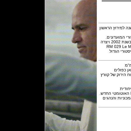
א באופן יוצא דופן גם בשנת 2023, לציון מאה שנה למירוץ הראשון
 במעגל בוגאטי האגדי יחד עם 8,500 אחרות באזורי המועדונים.
האירוע צפוי להיות בראש השנה הבא עם שיא של 135,000 ריצ'רד מיל היא שותפה מאז הקמתה בשנת 2002 ויצרה
רה מוגבלת של 150 שעונים, ה- RM 029 Le Mans Classic
סטורי הגדול
ה-מאן כפולים
וורץ TPT לבן שהוחדרו בתוך הלוח הירוק של קוורץ
שעה 4 ומערכת רוטור ייחודית
בגיאומטריה המניעה חביות מתפתלות כפולות, מהווה את ליבו של ה- RM 029 Le Mans Classic האוטומטי החדש.
ם למאות המכוניות והנהגים