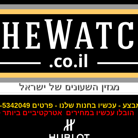
ע - עכשיו בחנות שלנו - פרטים 050-5342049
הובלו עכשיו במחירים אטרקטיביים ביותר + 