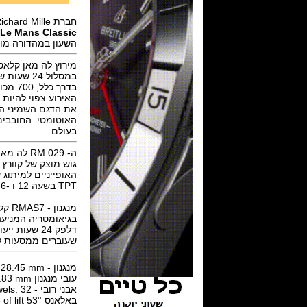
חברת Richard Mille משיקה דגם חדש
 Le Mans Classic
השעון במהדורה מוגבלת של 
במסלול 24 שעות של לה מאן.
האוטומטי. החובבים
בעולם.
ה- RM 029 לה מאן קלאסי מכני אוטומטי, מידות מארז של 40.10 ממ 48.15 מ"מ ועובי 13.10 מ"מ
TPT בשעה 12 ו -6: 00 ביצוע בפעם ראשונה של המותג RM.
שעוברים ממסעות לאורך 24 שעות, החל מהשעה 16:00 (מ
מנגנון - Movement dimensions: 30.25 x 28.45 mm
עובי מנגנון Thickness: 5.83 mm
אבני רובי - Jewels: 32
באלאנס Balance: Glucydur®, 4 arms, moment of inertia 4.8 mg•cm2, angle of lift 53°