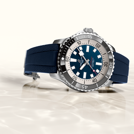
Piguet Royal Oak Concept
Flying Tourbillon
(07/10/2021)
אוריס מהדורת מטוסים מיוחדת Oris
Big Crown ProPilot Rega Fleet
(04/10/2021)
זניט מהדרות בוטיק Zenith
Chronomaster Original Boutique
Edition
(03/10/2021)
בל אנד רוס יהלומים Bell & Ross
BR 05 Diamond
(01/10/2021)
סייקו כרונוגרף Seiko Speed Timer
Automatic Chronograph
(30/09/2021)
יוליס נרדין Ulysse Nardin Marine
Megayacht
(29/09/2021)
בל אנד רוס שעון זהב שילדי Bell &
Ross BR 05 Skeleton Gold
(28/09/2021)
יוליס נרדין Ulysse Nardin Diver
Chrono 44 Monaco Yacht Show
(27/09/2021)