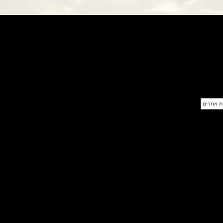
פנראי חוגה ומנגנון שילדי Officine
Panerai Submersible S
BRABUS Shadow Black Ops
השעון בסדרה מוגבלת ש
(26/09/2021)
אומגה כרונוסקופ Omega
Speedmaster Chronoscope
(24/09/2021)
אודמר פיגה רויאל אוק בלוח שנה
נצחי Audemars Piguet Royal
Oak Perpetual Calendar
Titanium
(22/09/2021)
יגר לה קולטורה ריברסו מיניט רפיטר
Jaeger-LeCoultre Reverso
Tribute Minute Repeater
(21/09/2021)
אודמר פיגה קוד Audemars Piguet
Tourbillon Code 11.59
Openworked
(20/09/2021)
אוריס צלילה אפור Oris Divers
Sixty-Five Grey 40
(20/09/2021)
פנראיי קרבוטק מיוחד Officine