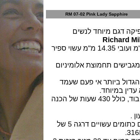
RM 07-02 Pink Lady Sapphir
 דגם מיוחד לנשים
Richar
השעון בגודל 46.75 מ"מ על 32.90 מ"מ ועובי 14.35 מ"מ עשוי ספיר
קרס נוצר מגבישים תחמוצת אלומיניום
ל ביותר אי פעם שעמד
 במיוחד.
יצירת הקייס לקח מעל 40 ימים של עיבוד, כולל 430 שעות של הכנה
גוף השעון מורכב באמצעות 24 ברגים כתומים עשויים דרגה 5 של