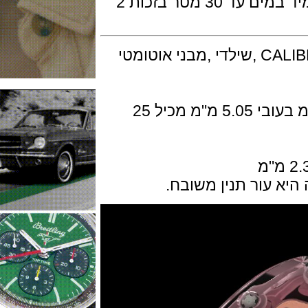
הגוף מורכב משלוש חלקים והשעון עמיד במים עד 30 מטר בזכות 2
המנגנון ביצור עצמי דגם CALIBRE CRMA5 ,שילדי ,מבני אוטומטי
המנגנון בקוטר 29.90 מ"מ על 22 מ"מ בעובי 5.05 מ"מ מכיל 25
עור תנין משובח.