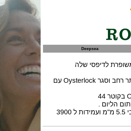
Deepsea
רת לדיפסי שלה
המותג מציג קייס משופר עם צמיד יותר רחב וסגר Oysterlock עם
השעון במבנה Oystersteel Monobloc בקוטר 44
באזל השעון קרמי ,ספיר קריסטל בעובי 5.5 מ"מ ועמידות ל 3900