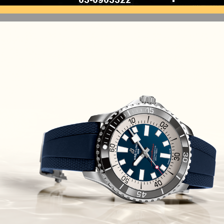
(10/10/2021)
זניט נשים Zenith Chronomaster
Original
(08/10/2021)
אודמר פיגה קונספט Audemars
Piguet Royal Oak Concept
Flying Tourbillon
(07/10/2021)
אוריס מהדורת מטוסים מיוחדת Oris
Big Crown ProPilot Rega Fleet
(04/10/2021)
זניט מהדרות בוטיק Zenith
Chronomaster Original Boutique
Edition
(03/10/2021)
בל אנד רוס יהלומים Bell & Ross
BR 05 Diamond
(01/10/2021)
סייקו כרונוגרף Seiko Speed Timer
Automatic Chronograph
(30/09/2021)
יוליס נרדין Ulysse Nardin Marine
Megayacht
(29/09/2021)