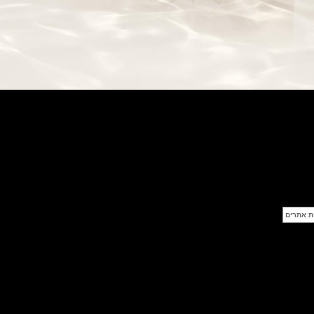
בל אנד רוס שעון זהב שילדי Bell &
Ross BR 05 Skeleton Gold
(28/09/2021)
יוליס נרדין Ulysse Nardin Diver
Chrono 44 Monaco Yacht Show
(27/09/2021)
פנראי חוגה ומנגנון שילדי Officine
Panerai Submersible S
BRABUS Shadow Black Ops
השעון בסדרה מוגבלת ש
(26/09/2021)
אומגה כרונוסקופ Omega
Speedmaster Chronoscope
(24/09/2021)
אודמר פיגה רויאל אוק בלוח שנה
נצחי Audemars Piguet Royal
Oak Perpetual Calendar
Titanium
(22/09/2021)
יגר לה קולטורה ריברסו מיניט רפיטר
Jaeger-LeCoultre Reverso
Tribute Minute Repeater
(21/09/2021)
אודמר פיגה קוד Audemars Piguet
Tourbillon Code 11.59
Openworked