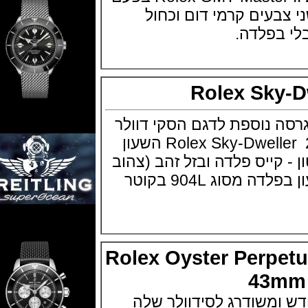
עים קרמי דום וכחול
בפלדה.
Rolex Sk
נוספת לדגם הסקי דוולר
בתערוכת באזל 2017 Rolex Sky-Dweller השעון
קייס פלדה ובזל זהב (צהוב
או לבן 18K) גוף השעון בפלדה מסוג 904L בקוטר
Rolex Oyster Perp
43
שודרג לסידוולר שלה