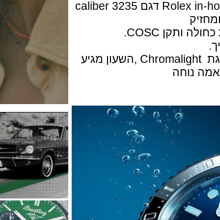
המנגנון מכני אוטומטי של רולקס Rolex in-house דגם caliber 3235
חוגת השעון חכולה או שחורה עם תצוגת Chromalight ,השעון מגיע