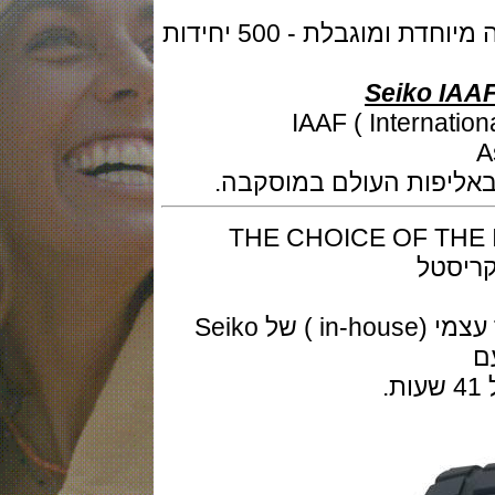
חברת השעונים סייקו מנפיקה מהדורה מיוחדת ומוגבלת - 500 יחידות
Seiko 
 הזמן הרשמי של ( IAAF ( International
פות העולם במוסקבה.
THE CHOICE OF THE IAAF SIN
המנגנון הוא מכני אוטומטי יפני בייצור עצמי (in-house ) של Seiko