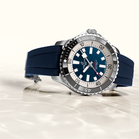
Piguet Royal Oak Concept
Flying Tourbillon
(07/10/2021)
אוריס מהדורת מטוסים מיוחדת Oris
Big Crown ProPilot Rega Fleet
(04/10/2021)
זניט מהדרות בוטיק Zenith
Chronomaster Original Boutique
Edition
(03/10/2021)
בל אנד רוס יהלומים Bell & Ross
BR 05 Diamond
(01/10/2021)
סייקו כרונוגרף Seiko Speed Timer
Automatic Chronograph
(30/09/2021)
יוליס נרדין Ulysse Nardin Marine
Megayacht
(29/09/2021)
בל אנד רוס שעון זהב שילדי Bell &
Ross BR 05 Skeleton Gold
(28/09/2021)
יוליס נרדין Ulysse Nardin Diver
Chrono 44 Monaco Yacht Show
(27/09/2021)