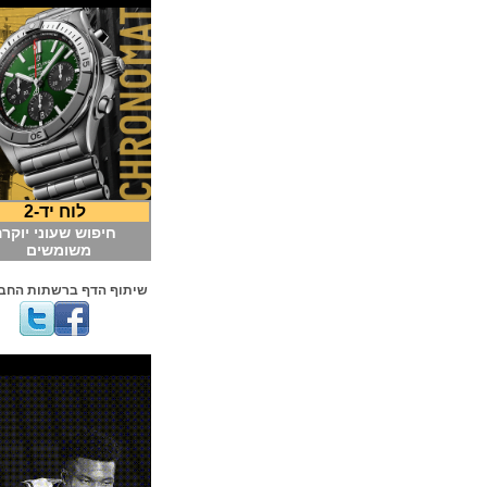
לוח יד-2
חיפוש שעוני יוקרה
משומשים
שיתוף הדף ברשתות החברתיות