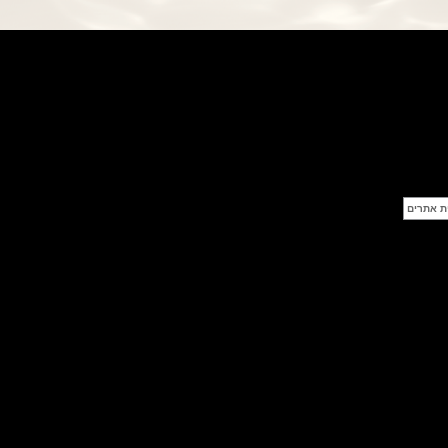
פנראי חוגה ומנגנון שילדי Officine
Panerai Submersible S
BRABUS Shadow Black Ops
השעון בסדרה מוגבלת ש
(26/09/2021)
אומגה כרונוסקופ Omega
Speedmaster Chronoscope
(24/09/2021)
אודמר פיגה רויאל אוק בלוח שנה
נצחי Audemars Piguet Royal
Oak Perpetual Calendar
Titanium
(22/09/2021)
יגר לה קולטורה ריברסו מיניט רפיטר
Jaeger-LeCoultre Reverso
Tribute Minute Repeater
(21/09/2021)
אודמר פיגה קוד Audemars Piguet
Tourbillon Code 11.59
Openworked
(20/09/2021)
אוריס צלילה אפור Oris Divers
Sixty-Five Grey 40
(20/09/2021)
פנראיי קרבוטק מיוחד Officine