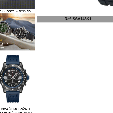
כל טיים - ירמיהו 6 ת"א
Ref. SSA143K1
המלאי הגדול בישראל
טרייד אין על מגוון דגמים