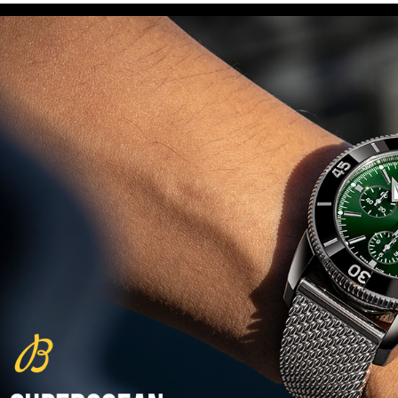
(29/10/2021)
פנראיי כרונוגרף Officine Panerai
Submersible Chrono Flyback
Mike Horn Edition
(28/10/2021)
גלאסהוטה אורגילנל 2022
Glashutte Original Senator
Excellence Perpetual Calendar
(27/10/2021)
פרלה 2022Perrelet Lab
Peripheral Dual Time Big Date
(26/10/2021)
ורסצ'ה כרונוגרף Versace Icon
Active Chronograph
(25/10/2021)
בלנקפיין Blancpain Fifty Fathoms
Bathyscaphe Bucherer Blue
(24/10/2021)
שעון IWC Chronograph Edition
IWC x Hot Wheels Racing Works
(19/10/2021)
פטק פיליפ כרונוגרף 2022Patek
Philippe Chronograph
Complications
(17/10/2021)