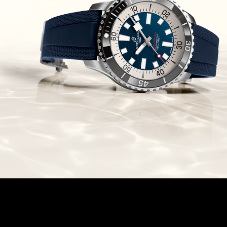
Chronomaster Original Boutique
Edition
(03/10/2021)
בל אנד רוס יהלומים Bell & Ross
BR 05 Diamond
(01/10/2021)
סייקו כרונוגרף Seiko Speed Timer
Automatic Chronograph
(30/09/2021)
יוליס נרדין Ulysse Nardin Marine
Megayacht
(29/09/2021)
בל אנד רוס שעון זהב שילדי Bell &
Ross BR 05 Skeleton Gold
(28/09/2021)
יוליס נרדין Ulysse Nardin Diver
Chrono 44 Monaco Yacht Show
(27/09/2021)
פנראי חוגה ומנגנון שילדי Officine
Panerai Submersible S
BRABUS Shadow Black Ops
השעון בסדרה מוגבלת ש
(26/09/2021)
אומגה כרונוסקופ Omega
Speedmaster Chronoscope