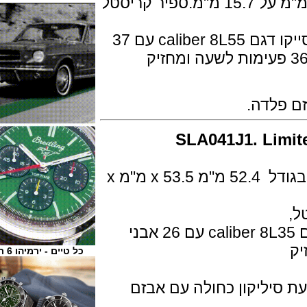
זמין בפלדה בגודל 44.8 מ"מ x 51.4 מ"מ על 15.7 מ"מ.ספיר קריסטל
מנגנון מכני אוטומטי ביצור עצמי של סייקו דגם caliber 8L55 עם 37
רובי, פועם בתדר גבוה של 36,000 פעימות לשעה ומחזיק
לדה.
SLA041J1. Li
גוף השעון בנוי טיטניום,משולב פלדה בגודל 52.4 מ"מ x 53.5 מ"מ x
המנגנון מכני אוטומטי ביצור עצמי דגם caliber 8L35 עם 26 אבני
כל טיים - ירמיהו 6 ת"א
יליקון כחולה עם אבזם