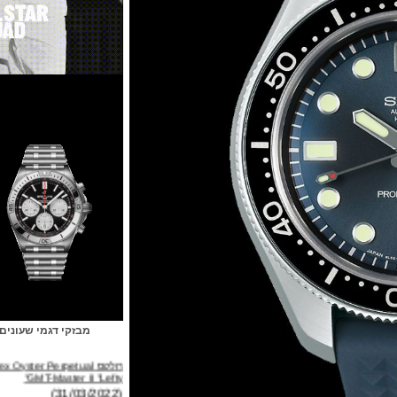
מבזקי דגמי שעונים
רולקס Rolex Oyster Perpetual
GMT-Master II "Lefty"
(31/03/2022)