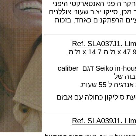
יפני האנטארקטי היפני
לאחר מכן, סייקו יצור שעוני צוללנים
 הרפתקנים כאחד, בזכות
Ref. SLA037J1. 
המנגנון מכני אוטומטי ביצור עצמי Seiko in-house דגם caliber
יליקון כחולה עם אבזם
Ref. SLA039J1. 