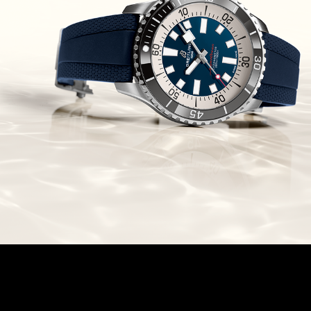
Chronomaster Original Boutique
Edition
(03/10/2021)
בל אנד רוס יהלומים Bell & Ross
BR 05 Diamond
(01/10/2021)
סייקו כרונוגרף Seiko Speed Timer
Automatic Chronograph
(30/09/2021)
יוליס נרדין Ulysse Nardin Marine
Megayacht
(29/09/2021)
בל אנד רוס שעון זהב שילדי Bell &
Ross BR 05 Skeleton Gold
(28/09/2021)
יוליס נרדין Ulysse Nardin Diver
Chrono 44 Monaco Yacht Show
(27/09/2021)
פנראי חוגה ומנגנון שילדי Officine
Panerai Submersible S
BRABUS Shadow Black Ops
השעון בסדרה מוגבלת ש
(26/09/2021)
אומגה כרונוסקופ Omega
Speedmaster Chronoscope