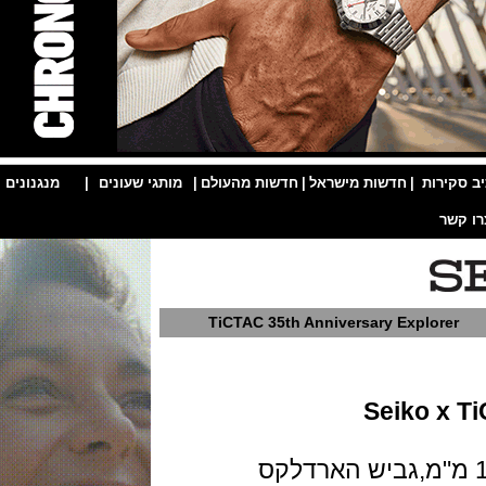
ות
|
חדשות מישראל
|
חדשות מהעולם
|
מותגי שעונים
|
מנגנונים
|
TiCTAC 35th Anniversary Explo
Seiko 
לדה בקוטר 40 מ"מ ועובי 11 מ"מ,גביש הארדלקס