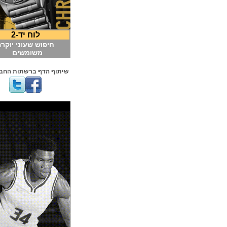
לוח יד-2
חיפוש שעוני יוקרה
משומשים
שיתוף הדף ברשתות החברתיות