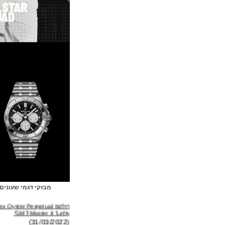
מבזקי דגמי שעונים
רולקס Rolex Oyster Perpetual
GMT-Master II "Lefty"
(31/03/2022)