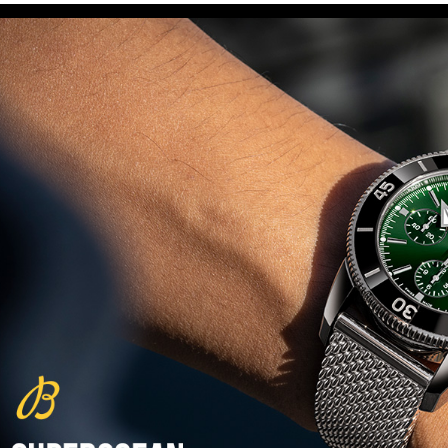
(29/10/2021)
פנראיי כרונוגרף Officine Panerai
Submersible Chrono Flyback
Mike Horn Edition
(28/10/2021)
גלאסהוטה אורגילנל 2022
Glashutte Original Senator
Excellence Perpetual Calendar
(27/10/2021)
פרלה 2022Perrelet Lab
Peripheral Dual Time Big Date
(26/10/2021)
ורסצ'ה כרונוגרף Versace Icon
Active Chronograph
(25/10/2021)
בלנקפיין Blancpain Fifty Fathoms
Bathyscaphe Bucherer Blue
(24/10/2021)
שעון IWC Chronograph Edition
IWC x Hot Wheels Racing Works
(19/10/2021)
פטק פיליפ כרונוגרף 2022Patek
Philippe Chronograph
Complications
(17/10/2021)