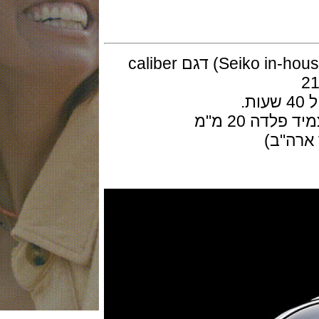
המנגנון מכני אוטומטי ביצור עצמי ( Seiko in-house) דגם caliber
20 מ"מ