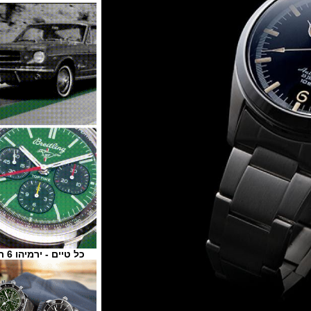
כל טיים - ירמיהו 6 ת"א