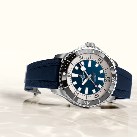
(26/09/2021)
אומגה כרונוסקופ Omega
Speedmaster Chronoscope
(24/09/2021)
אודמר פיגה רויאל אוק בלוח שנה
נצחי Audemars Piguet Royal
Oak Perpetual Calendar
Titanium
(22/09/2021)
יגר לה קולטורה ריברסו מיניט רפיטר
Jaeger-LeCoultre Reverso
Tribute Minute Repeater
(21/09/2021)
אודמר פיגה קוד Audemars Piguet
Tourbillon Code 11.59
Openworked
(20/09/2021)
אוריס צלילה אפור Oris Divers
Sixty-Five Grey 40
(20/09/2021)
פנראיי קרבוטק מיוחד Officine
Panerai Luminor Marina
Carbotech Blu Notte
(19/09/2021)
בל אנד רוס Bell & Ross BR 05