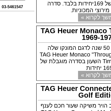
(31/10/2021)
בסדרה מוגבלת של 169יחידות בלבד. סדרה
03-5461547
אומגה אולימפיאדת החורף בסין
צי המכוניות.
Omega Seamaster Aqua Terra
Beijing 2022
קרוא »
(29/10/2021)
פנראיי כרונוגרף Officine Panerai
Submersible Chrono Flyback
TAG Heuer Monac
Mike Horn Edition
1969-
(28/10/2021)
גלאסהוטה אורגילנל 2022
Glashutte Original Senator
ג הויר מציינת 50 שנה לדגם המונקו שלה
Excellence Perpetual Calendar
מיוחדת TAG Heuer Monaco "Through
(27/10/2021)
פרלה 2022Perrelet Lab
Time" L.E. 1969-19 השעון בסדרה מוגבלת של
Peripheral Dual Time Big Date
(26/10/2021)
ורסצ'ה כרונוגרף Versace Icon
קרוא »
Active Chronograph
(25/10/2021)
TAG Heuer Conne
בלנקפיין Blancpain Fifty Fathoms
Bathyscaphe Bucherer Blue
Golf E
(24/10/2021)
שעון IWC Chronograph Edition
IWC x Hot Wheels Racing Works
ר משיקה שעור חכם לענף
(19/10/2021)