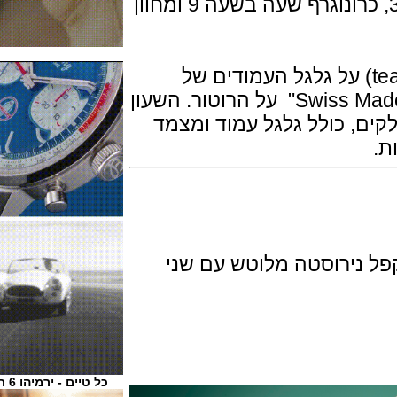
משנה חלוניות: כרונוגרף דקה בשעה 3, כרונוגרף שעה בשעה 9 ומחוון
ת השעון מגלה נגיעות של טיל (teal) על גלגל העמודים של
המנגנון והטבעה "קליבר הייר 02" "Swiss Made" על הרוטור. השעון
Heuer 02. בנוי 168 חלקים, כולל גלגל עמוד ומצמד
ירוסטה מלוטש עם שני
כל טיים - ירמיהו 6 ת"א