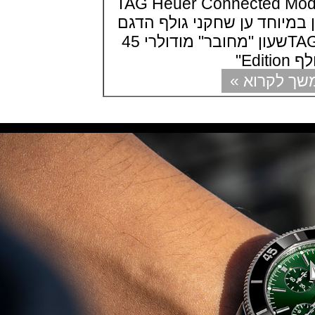
TAG Heuer Connected Modu
פטק פיליפ כרונוגרף 2022Patek
Philippe Chronograph
ן במיוחד ען שחקני גולף הדגם
Complications
החדש של TAG Heuerשעון "מחובר" מודולרי 45
(17/10/2021)
שעון צלילה פורטיס Fortis
Marinemaster M-44 Diver
קרוא »
(14/10/2021)
גרובל פורסיי זמן כדור הארץ
Greubel Forsey GMT Earth Final
Edition
(13/10/2021)
סייקו טרטל Seiko Prospex Sea
Turtle U.S. Special Edition
(11/10/2021)
אדוקס עם ב.מ.וו Edox and BMW
M Motorsports
(10/10/2021)
זניט נשים Zenith Chronomaster
Original
(08/10/2021)
אודמר פיגה קונספט Audemars
Piguet Royal Oak Concept
Flying Tourbillon
(07/10/2021)
אוריס מהדורת מטוסים מיוחדת Oris