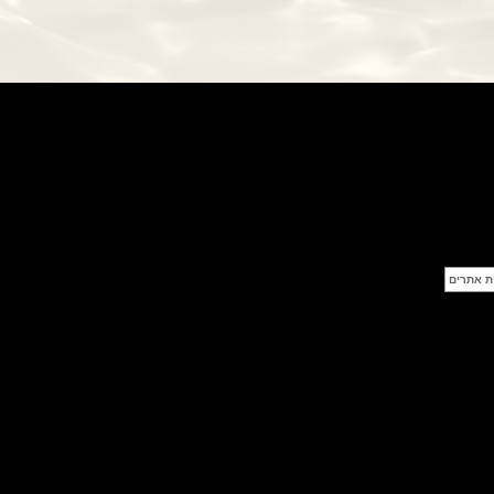
GMT
(14/09/2021)
אודמר פיגה מיניט רפיטר
Audemars Piguet Royal Oak
Minute Repeater Supersonnerie
(14/09/2021)
שעון IWC לצי האמריקאי ארה"ב
IWC Pilot Watch Chronographs
for the U.S. Navy
(13/09/2021)
שופארד מילה מילה פורשה
Chopard Mille Miglia GTS
Luftgekühlt Edition
(12/09/2021)
מידו צלילה Mido Ocean Star
200C
(05/09/2021)
IWC שאפהאוזן קרמי IWC Pilot
Automatic Blue Ceramic
(05/09/2021)
אודמר פיגה 2021 רויאל אוק
אופשור Audemars Piguet Royal
Oak Offshore Collections 2021
(02/09/2021)
אודמר פיגה 2021 רויאל אוק