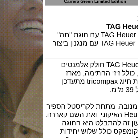
Carrera Green Limited Editio
TAG H
מהדורה מוגבלת של TAG Heuer Carrera Green עם חוגת "תה"
מוסיפה מעט צבע עז לעיצוב TAG Heuer Carrera עם מנגנון ביצור
הדגם כרונוגרף TAG Heuer Carrera Green LE חולק אלמנטים
 Heuer Carrera. 2447, כולל זיזי החתימה, מארז
מסוגנן, לחצני כפתור מלוטשים ופריסת חיוג tricompax מתעדכן
בה. מתחת לקריסטל הספיר
הקמור לוח השעונים מציג את לוגו Heuer האיקוני ואת השם קאררה.
ה להתבלט היא החוגה
ס כולל שלוש יחידות