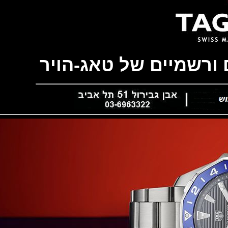
רשמיים של טאג-הויר